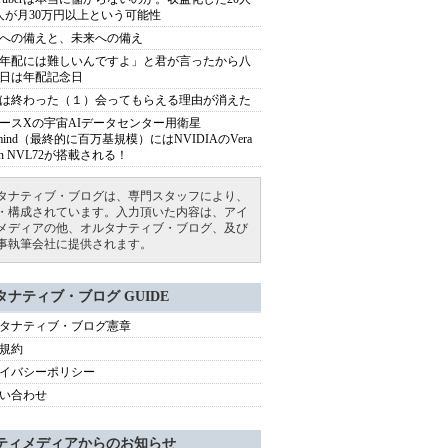
人が月30万円以上という可能性
への備えと、未来への備え
年配には難しいんですよ」と君が言ったから八
日は年配記念日
は終わった（１）会ってもらえる理由が消えた
ースXの宇宙AIデータセンター用衛星
armind（最終的に百万基規模）にはNVIDIAのVera
bin NVL72が搭載される！
タナティブ・ブログは、専門スタッフにより、
・構成されています。入力頂いた内容は、アイ
メディアの他、オルタナティブ・ブログ、及び
事執筆会社に提供されます。
タナティブ・ブログ GUIDE
タナティブ・ブログ憲章
規約
イバシーポリシー
い合わせ
ティメディアからのお知らせ