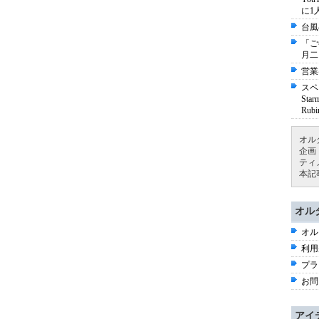
に1
台風
「ご
月二
営業
スペ
St
Ru
オル
企画
ティ
本記
オル
オル
利用
プラ
お問
アイ