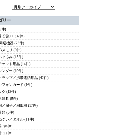
ゴリー
(5件)
未分類>> (32件)
周辺機器 (23件)
Bメモリ (9件)
いぐるみ (15件)
チケット用品 (14件)
レンダー (19件)
トラップ／携帯電話用品 (42件)
レフォンカード (1件)
グ (13件)
康器具 (9件)
扇／扇子／扇風機 (17件)
類 (5件)
ぬぐい／タオル (11件)
 (94件)
 (11件)