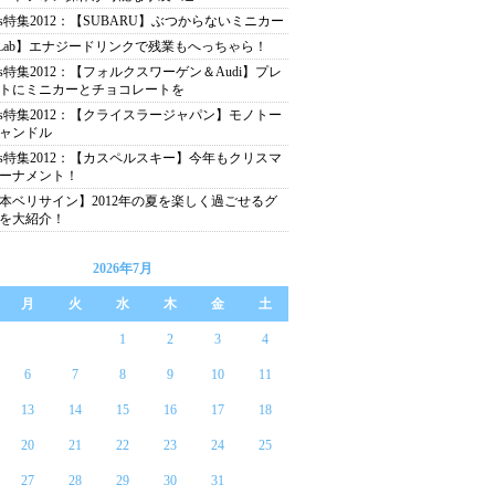
as特集2012：【SUBARU】ぶつからないミニカー
Lab】エナジードリンクで残業もへっちゃら！
as特集2012：【フォルクスワーゲン＆Audi】プレ
トにミニカーとチョコレートを
as特集2012：【クライスラージャパン】モノトー
ャンドル
as特集2012：【カスペルスキー】今年もクリスマ
ーナメント！
本ベリサイン】2012年の夏を楽しく過ごせるグ
を大紹介！
2026年7月
月
火
水
木
金
土
1
2
3
4
6
7
8
9
10
11
13
14
15
16
17
18
20
21
22
23
24
25
27
28
29
30
31