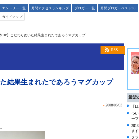
エントリー一覧
月間アクセスランキング
ブロガー一覧
月間ブロガーベスト30
ガイドマップ
本HP】こだわりぬいた結果生まれたであろうマグカップ
RSS
いた結果生まれたであろうマグカップ
最近
»
2008/06/03
【L
つい
ーブ
20
。
ます
スマ