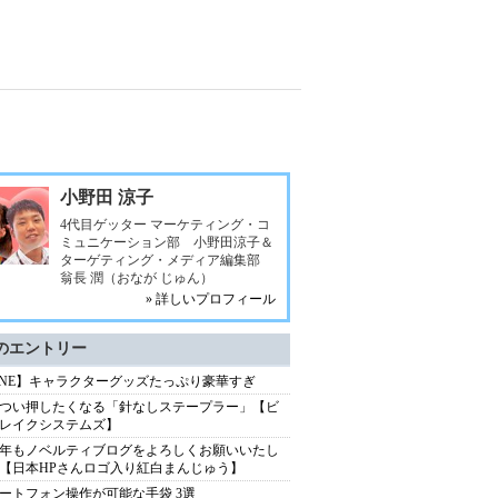
小野田 涼子
4代目ゲッター マーケティング・コ
ミュニケーション部 小野田涼子＆
ターゲティング・メディア編集部
翁長 潤（おなが じゅん）
» 詳しいプロフィール
のエントリー
INE】キャラクターグッズたっぷり豪華すぎ
つい押したくなる「針なしステープラー」【ビ
レイクシステムズ】
13年もノベルティブログをよろしくお願いいたし
【日本HPさんロゴ入り紅白まんじゅう】
ートフォン操作が可能な手袋 3選