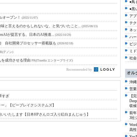
●鳥 
●黒い
アプ
ルオープン！
(2025/11/07)
テク
味と言えるのかもしれないな、と気づいたこと...
(2025/08/13)
ネッ
enAIが提言する、日本のAI推進...
(2025/10/29)
ハー
始 自社開発プロセッサー搭載版も
(2026/02/18)
ビジネ
ミド
PR(デノン)
社会 
入を成功させる理由
PR(ITmedia エンタープライズ)
Recommended by
オル
沖縄
営業
華すぎ
【完
De
ラー」【ビーブレイクシステムズ】
収候
前年
お願いいたします【日本HPさんロゴ入り紅白まんじゅう】
3社
Wo
高性
Yo