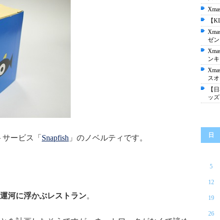
Xm
【K
Xm
ゼン
Xm
ンキ
Xm
スオ
【日
ッズ
日
トサービス「
Snapfish
」のノベルティです。
5
12
運河に浮かぶレストラン
。
19
26