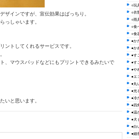
○玩具
○衣類
デザインですが、宣伝効果はばっちり。
○雨具
らっしゃいます。
○食べ
○食器
●かた
リントしてくれるサービスです。
●かわ
円。
●す
ト、マウスパッドなどにもプリントできるみたいで
●す
●や
●エ
●丸い
●光る
●冷た
たいと思います。
●四角
●温か
5
●犬 
●白い
●細長