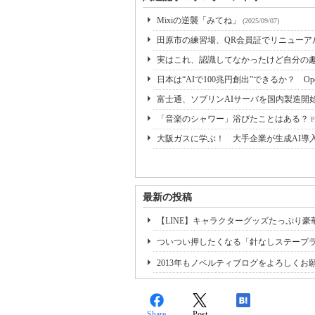
Mixiの逆襲「みてね」
(2025/09/07)
田原市の練習場、QR会員証でリニューア
実はこれ、認識してなかったけど自分の趣
日本は“AIで100兆円創出”できるか？ Op
富士通、ソブリンAIサーバを国内製造開
「音楽のシャワー」浴びたことはある？
大阪ガスに学ぶ！ 大手企業が生成AI導
最新の投稿
【LINE】キャラクターグッズたっぷり豪
ついつい押したくなる「針なしステープ
2013年もノベルティブログをよろしく
Share
Post
-