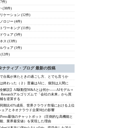
(7件)
 (38件)
リケーション (12件)
ノロジー (4件)
トワーキング (11件)
ドウェア (5件)
ス (13件)
ルウェア (1件)
(12件)
タナティブ・ブログ 最新の投稿
で台風が来たときの過ごし方、とでも言うか
は終わった（２）普遍はAIに、個別は人間に
全解説】AI駆動型M&Aとは何か――AIモデル＋
ep Researchアルゴリズムで「会社の未来」から買
補を逆算する
同期比43%成長、世界クラウド市場における上位
シェアとネオクラウド企業9社の影響
rdPress最強のチャットボット（圧倒的な高機能と
能、業界最安値）を実現した理由
uTuberは本当に儲からないのか。収益化した20人