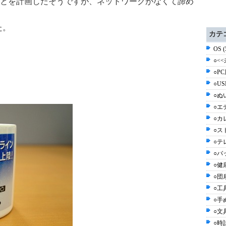
とを計画したそうですが、ネットワークがなくて諦め
た。
カテ
OS 
○<<
○PC
○US
○ぬ
○エ
○カ
○ス
○テ
○バッ
○健
○団
○工具
○手
○文具
○時計