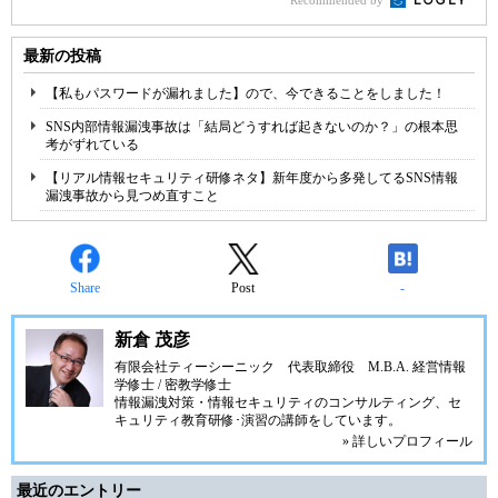
Recommended by
最新の投稿
【私もパスワードが漏れました】ので、今できることをしました！
SNS内部情報漏洩事故は「結局どうすれば起きないのか？」の根本思
考がずれている
【リアル情報セキュリティ研修ネタ】新年度から多発してるSNS情報
漏洩事故から見つめ直すこと
Share
Post
-
新倉 茂彦
有限会社ティーシーニック
代表取締役 M.B.A. 経営情報
学修士 / 密教学修士
情報漏洩対策・情報セキュリティのコンサルティング、セ
キュリティ教育研修･演習の講師をしています。
» 詳しいプロフィール
最近のエントリー