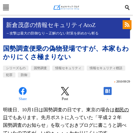
新倉茂彦の情報セキュリティAtoZ
～攻撃は最大の防御なり～正解のない対策を斜めから斬る
国勢調査便乗の偽物登場ですが、本家もわ
かりにくさ極まりない
シリーズもの
国勢調査
情報セキュリティ
情報セキュリティ標語
犯罪
防御
»
2010/09/29
Share
Post
-
明後日、10月1日は国勢調査の日です。東京の場合は
都民の
日
でもあります。先月ポストに入っていた「平成２２年
国勢調査のお知らせ」を取っておきブログに書こうと調べ
ていたのですが、いやぁ・・・わかりにくいです。