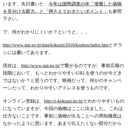
います。先日書いた、
今年は国勢調査の年「便乗した偽物
を見分ける眼力」と「押さえておきたいポイント」
も参照
下さい。
で、何がわかりにくいか？というと。。。
http://www.stat.go.jp/data/kokusei/2010/kouhou/index.htm
とチラ
シには書いてあります。
現在は、
http://www.stat.go.jp/
で繋がるのですが、事前広報の
段階において、もっとわかりやすいURLを使うのが今どき
ではないか？と思うのです。映画だって、何かのキャンペ
ーンだって、わかりやすいアドレスを使うものです。
オンライン登録は、
http://e-kokusei.go.jp/
とわかりやすいもの
になっていますが、今回の偽物はここに出ました。 これは
仕方ないことです。事前に偽物が出ることへの周知徹底は
なかったように思います。あまり伝えたくない部分だから