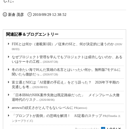
した。
新倉 茂彦
2010/09/29 12:38:52
関連記事＆ブログエントリー
FDEとは何か（連載第1回）／従来のSEと、何が決定的に違うのか
(2026/
08/03)
なぜプロジェクト管理を学んでもプロジェクトは成功しないのか、ある
いはケーキの工程...
(2026/07/28)
冬の冷たい海で叫んだ英雄の名言とはいったい何か。無料版7モデルに
聞いたら微妙だっ...
(2026/07/28)
富士通とNECは「AI需要の手応え」をどう語った？ 2026年下半期の
見通しを考...
(2026/08/03)
「日本IBMのNHK案件失敗は既定路線だった」 メインフレーム大撤
退時代のリスク...
(2026/08/06)
arrowsの頑丈さがとんでもないレベルに
PR(arrows)
「プロンプトが面倒」の悲鳴を解消！ AI定着のステップ
PR(ITmedia エ
ンタープライズ)