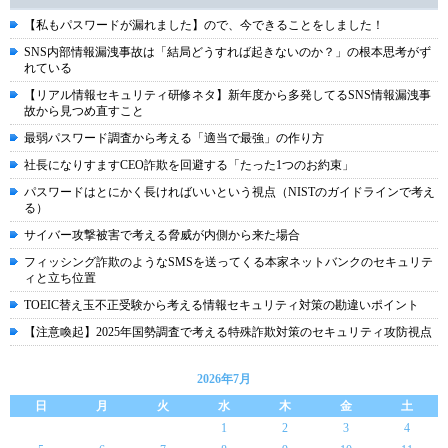
【私もパスワードが漏れました】ので、今できることをしました！
SNS内部情報漏洩事故は「結局どうすれば起きないのか？」の根本思考がず
れている
【リアル情報セキュリティ研修ネタ】新年度から多発してるSNS情報漏洩事
故から見つめ直すこと
最弱パスワード調査から考える「適当で最強」の作り方
社長になりすますCEO詐欺を回避する「たった1つのお約束」
パスワードはとにかく長ければいいという視点（NISTのガイドラインで考え
る）
サイバー攻撃被害で考える脅威が内側から来た場合
フィッシング詐欺のようなSMSを送ってくる本家ネットバンクのセキュリテ
ィと立ち位置
TOEIC替え玉不正受験から考える情報セキュリティ対策の勘違いポイント
【注意喚起】2025年国勢調査で考える特殊詐欺対策のセキュリティ攻防視点
2026年7月
日
月
火
水
木
金
土
1
2
3
4