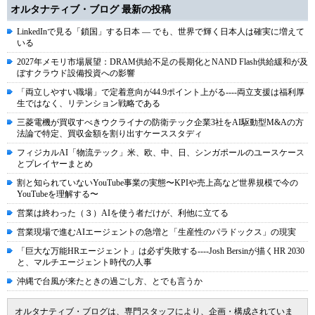
オルタナティブ・ブログ 最新の投稿
LinkedInで見る「鎖国」する日本 ― でも、世界で輝く日本人は確実に増えて
いる
2027年メモリ市場展望：DRAM供給不足の長期化とNAND Flash供給緩和が及
ぼすクラウド設備投資への影響
「両立しやすい職場」で定着意向が44.9ポイント上がる----両立支援は福利厚
生ではなく、リテンション戦略である
三菱電機が買収すべきウクライナの防衛テック企業3社をAI駆動型M&Aの方
法論で特定、買収金額を割り出すケーススタディ
フィジカルAI「物流テック」米、欧、中、日、シンガポールのユースケース
とプレイヤーまとめ
割と知られていないYouTube事業の実態〜KPIや売上高など世界規模で今の
YouTubeを理解する〜
営業は終わった（３）AIを使う者だけが、利他に立てる
営業現場で進むAIエージェントの急増と「生産性のパラドックス」の現実
「巨大な万能HRエージェント」は必ず失敗する----Josh Bersinが描くHR 2030
と、マルチエージェント時代の人事
沖縄で台風が来たときの過ごし方、とでも言うか
オルタナティブ・ブログは、専門スタッフにより、企画・構成されていま