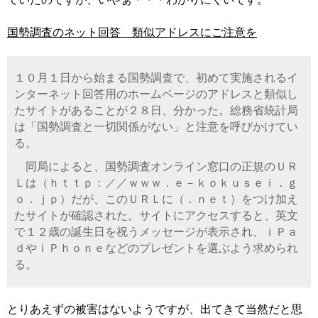
国勢調査のネット回答 類似アドレスにご注意を
１０月１日から始まる国勢調査で、初めて実施されるイ
ンターネット回答用のホームページのアドレスと類似し
たサイトがあることが２８日、分かった。総務省統計局
は「国勢調査と一切関係がない」と注意を呼びかけてい
る。
同局によると、国勢調査オンライン窓口の正規のＵＲ
Ｌは（ｈｔｔｐ：／／ｗｗｗ．ｅ－ｋｏｋｕｓｅｉ．ｇ
ｏ．ｊｐ）だが、このＵＲＬに（．ｎｅｔ）をつけ加え
たサイトが確認された。サイトにアクセスすると、英文
で１２歳の誕生日を祝うメッセージが表示され、ｉＰａ
ｄやｉＰｈｏｎｅなどのプレゼントを選ぶよう求められ
る。
とりあえずの被害はないようですが、出てきて当然だと思