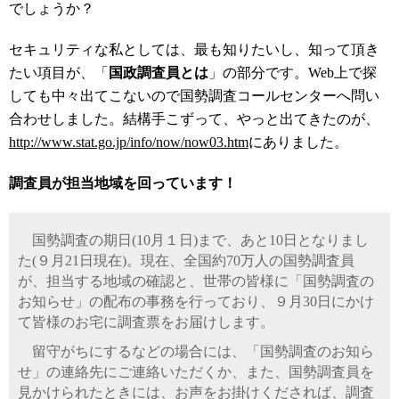
でしょうか？
セキュリティな私としては、最も知りたいし、知って頂き
たい項目が、「
国政調査員とは
」の部分です。Web上で探
しても中々出てこないので国勢調査コールセンターへ問い
合わせしました。結構手こずって、やっと出てきたのが、
http://www.stat.go.jp/info/now/now03.htm
にありました。
調査員が担当地域を回っています！
国勢調査の期日(10月１日)まで、あと10日となりまし
た(９月21日現在)。現在、全国約70万人の国勢調査員
が、担当する地域の確認と、世帯の皆様に「国勢調査の
お知らせ」の配布の事務を行っており、９月30日にかけ
て皆様のお宅に調査票をお届けします。
留守がちにするなどの場合には、「国勢調査のお知ら
せ」の連絡先にご連絡いただくか、また、国勢調査員を
見かけられたときには、お声をお掛けくだされば、調査