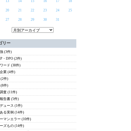
13
14
15
16
17
18
20
21
22
23
24
25
27
28
29
30
31
ゴリー
 (3件)
P・DPO (2件)
ワード (38件)
企業 (4件)
(2件)
(8件)
査 (11件)
報告書 (5件)
デュース (1件)
ある実例 (14件)
ーマンエラー (10件)
ーズもの (14件)