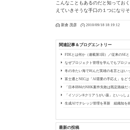
こんなこともあるのだと知っておく
えていきそうな手口の１つになりそ
新倉 茂彦
2010/09/18 18:19:12
関連記事＆ブログエントリー
FDEとは何か（連載第1回）／従来のSE
なぜプロジェクト管理を学んでもプロジェ
冬の冷たい海で叫んだ英雄の名言とはいっ
富士通とNECは「AI需要の手応え」をどう
「日本IBMのNHK案件失敗は既定路線だ
「イソジン®クリアうがい薬」といっしょ
生成AIでナレッジ管理を革新 組織知を
最新の投稿