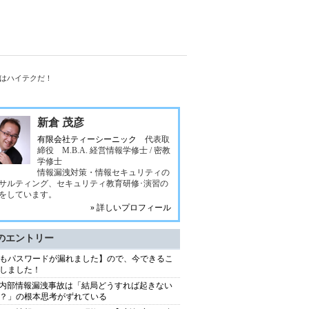
棒」はハイテクだ！
新倉 茂彦
有限会社ティーシーニック
代表取
締役 M.B.A. 経営情報学修士 / 密教
学修士
情報漏洩対策・情報セキュリティの
サルティング、セキュリティ教育研修･演習の
をしています。
» 詳しいプロフィール
のエントリー
もパスワードが漏れました】ので、今できるこ
しました！
S内部情報漏洩事故は「結局どうすれば起きない
？」の根本思考がずれている