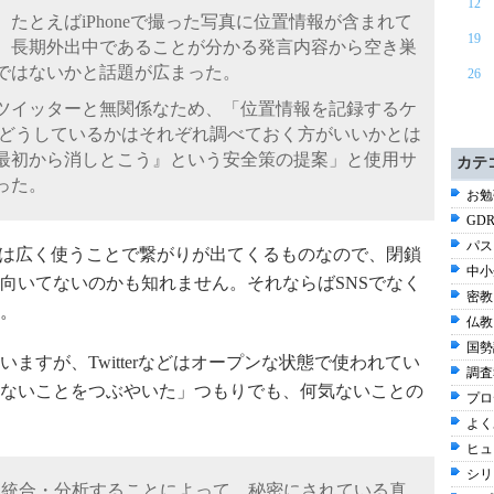
12
たとえばiPhoneで撮った写真に位置情報が含まれて
19
、長期外出中であることが分かる発言内容から空き巣
ではないかと話題が広まった。
26
ツイッターと無関係なため、「位置情報を記録するケ
をどうしているかはそれぞれ調べておく方がいいかとは
最初から消しとこう』という安全策の提案」と使用サ
カテ
った。
お勉強
GDR
パス
Sは広く使うことで繋がりが出てくるものなので、閉鎖
中小
向いてないのかも知れません。それならばSNSでなく
密教 
。
仏教 
国勢調
ますが、Twitterなどはオープンな状態で使われてい
調査
ないことをつぶやいた」つもりでも、何気ないことの
プロ
よく
ヒュ
シリ
を統合・分析することによって、秘密にされている真