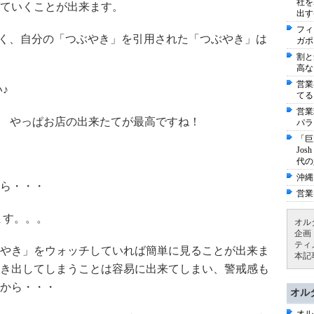
社を
ていくことが出来ます。
出す
フィ
関係なく、自分の「つぶやき」を引用された「つぶやき」は
ガポ
割と
高な
営業
♪
てる
営業
ｗ やっぱお店の出来たてが最高ですね！
パラ
「巨
Jo
代の
沖縄
ら・・・
営業
ます。。。
オル
企画
ティ
やき」をウォッチしていれば簡単に見ることが出来ま
本記
き出してしまうことは容易に出来てしまい、警戒感も
から・・・
オル
オル