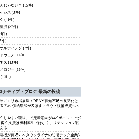
んじゃない？ (15件)
イシス (3件)
 (41件)
洩 (87件)
24件)
(5件)
サルティング (7件)
ドウェア (11件)
ス (13件)
ノロジー (11件)
(46件)
タナティブ・ブログ 最新の投稿
27年メモリ市場展望：DRAM供給不足の長期化と
ND Flash供給緩和が及ぼすクラウド設備投資への
立しやすい職場」で定着意向が44.9ポイント上が
---両立支援は福利厚生ではなく、リテンション戦
ある
電機が買収すべきウクライナの防衛テック企業3