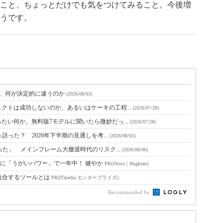
こと、
ちょっとだけでも気をつけてみること。今後増
うです。
と、何が決定的に違うのか
(2026/08/03)
クトは成功しないのか、あるいはケーキの工程...
(2026/07/28)
たい何か。無料版7モデルに聞いたら微妙だっ...
(2026/07/28)
語った？ 2026年下半期の見通しを考...
(2026/08/03)
った」 メインフレーム大撤退時代のリスク...
(2026/08/06)
に「うがいパワー」で一年中！ 健やか
PR(iNova｜Hugkum)
統合するツールとは
PR(ITmedia エンタープライズ)
Recommended by