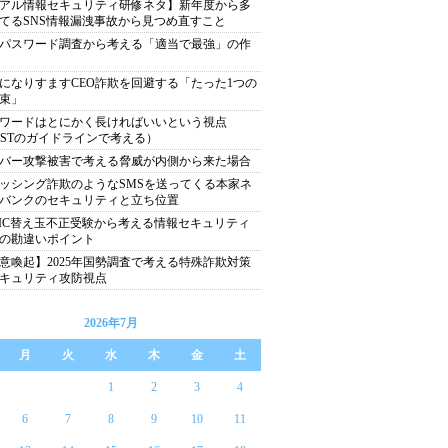
アル情報セキュリティ研修ネタ】新年度から多
てるSNS情報漏洩事故から見つめ直すこと
パスワード調査から考える「適当で最強」の作
になりすますCEO詐欺を回避する「たった1つの
束」
ワードはとにかく長ければいいという視点
ISTのガイドラインで考える）
バー攻撃被害で考える脅威が内側から来た場合
ッシング詐欺のようなSMSを送ってくる本家ネ
バンクのセキュリティと立ち位置
EIC替え玉不正受験から考える情報セキュリティ
の勘違いポイント
意喚起】2025年国勢調査で考える特殊詐欺対策
キュリティ攻防視点
2026年7月
月
火
水
木
金
土
1
2
3
4
6
7
8
9
10
11