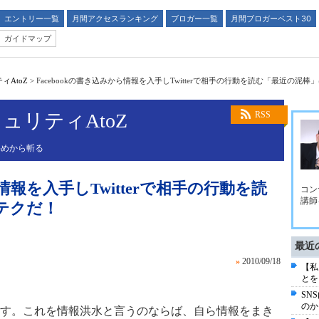
エントリー一覧
月間アクセスランキング
ブロガー一覧
月間ブロガーベスト30
ガイドマップ
AtoZ
>
Facebookの書き込みから情報を入手しTwitterで相手の行動を読む「最近の泥
ュリティAtoZ
RSS
斜めから斬る
ら情報を入手しTwitterで相手の行動を読
コン
講師
テクだ！
最近
»
2010/09/18
【私
とを
SN
のか
す。これを情報洪水と言うのならば、自ら情報をまき