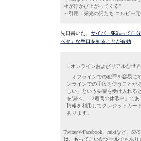
相が浮かび上がってくる”
～引用：栄光の男たち コルビー元CI
先日書いた、
サイバー犯罪って自分
ベタ」な手口を知ることが有効
1.オンラインおよびリアルな世
オフラインでの犯罪を容易にす
ンラインでの手段を使うことが
しい」という要望を受け入れると
を調べ、「2週間の休暇中」で
情報を利用してクレジットカー
あります。
TwitterやFacebook、mixi
は、もってこいなツール
でもあり