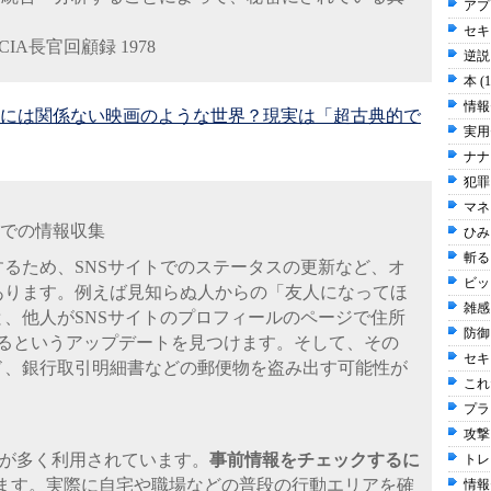
アプ
セキュ
A長官回顧録 1978
逆説 
本 (
情報
には関係ない映画のような世界？現実は「超古典的で
実用
ナナ
犯罪 
マネ
界での情報収集
ひみち
斬る 
るため、SNSサイトでのステータスの更新など、オ
ビッ
あります。例えば見知らぬ人からの「友人になってほ
雑感 
、他人がSNSサイトのプロフィールのページで住所
防御 
あるというアップデートを見つけます。そして、その
セキ
ド、銀行取引明細書などの郵便物を盗み出す可能性が
これだ
プラ
攻撃 
など、SNSが多く利用されています。
事前情報をチェックするに
トレ
ます。実際に自宅や職場などの普段の行動エリアを確
情報