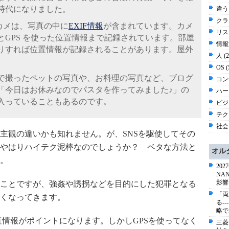
時代になりました。
違う
クラ
ジカメは、写真の中に
EXIF情報
が含まれています。カメ
リスク
GPS を使った位置情報まで記録されています。部屋
情報漏
りすれば位置情報が記録されることがあります。屋外
人 (
OS 
で撮ったペットの写真や、お料理の写真など、ブログ
コン
「今日はお休みなのでパスタを作ってみました♪」の
ハー
入っていることもあるのです。
ビジネ
テク
社会 
主観の違いかも知れません。が、SNSを駆使してその
やはりハイテク泥棒なのでしょうか？ ベタな方法と
オル
。
20
NA
影響
ことですが、強姦や誘拐などを目的にした犯罪となる
「両
くなってきます。
る-
略で
置情報がポイントになります。しかしGPSを使ってなく
三菱