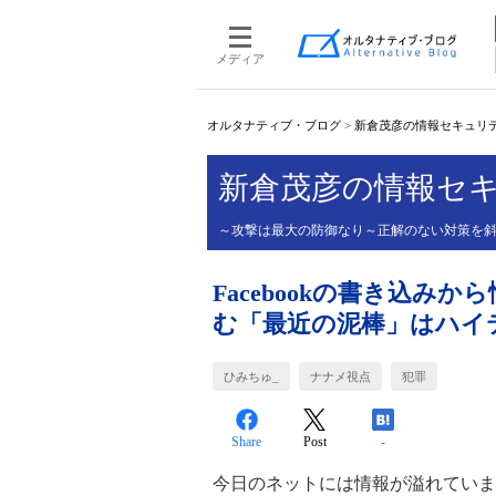
メディア
オルタナティブ・ブログ
>
新倉茂彦の情報セキュリティ
新倉茂彦の情報セキ
～攻撃は最大の防御なり～正解のない対策を
Facebookの書き込みか
む「最近の泥棒」はハイ
ひみちゅ_
ナナメ視点
犯罪
Share
Post
-
今日のネットには情報が溢れていま