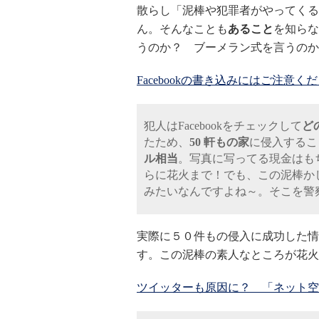
散らし「泥棒や犯罪者がやってくる
ん。そんなことも
あること
を知らな
うのか？ ブーメラン式を言うのか
Facebookの書き込みにはご注意く
犯人はFacebookをチェックして
ど
たため、
50 軒もの家
に侵入するこ
ル相当
。写真に写ってる現金はもち
らに花火まで！でも、この泥棒か
みたいなんですよね～。そこを警
実際に５０件もの侵入に成功した情
す。この泥棒の素人なところが花火
ツイッターも原因に？ 「ネット空