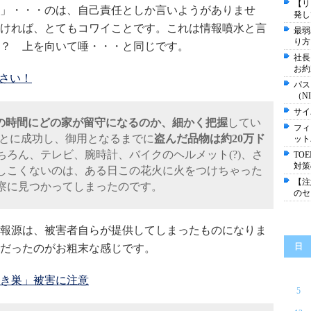
【リ
」・・・のは、自己責任としか言いようがありませ
発し
ければ、とてもコワイことです。これは情報噴水と言
最弱
り方
？ 上を向いて唾・・・と同じです。
社長
お約
ださい！
パス
（N
サイ
の時間にどの家が留守になるのか、細かく把握
してい
フィ
とに成功し、御用となるまでに
盗んだ品物は約20万ド
ット
ろん、テレビ、腕時計、バイクのヘルメット(?)、さ
TO
対策
しこくないのは、ある日この花火に火をつけちゃった
【注
察に見つかってしまったのです。
のセ
報源は、被害者自らが提供してしまったものになりま
日
だったのがお粗末な感じです。
き巣」被害に注意
5