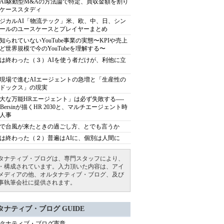
AI駆動型M&Aの方法論で特定、買収金額を割り
ケーススタディ
ジカルAI「物流テック」米、欧、中、日、シン
ールのユースケースとプレイヤーまとめ
知られていないYouTube事業の実態〜KPIや売上
ど世界規模で今のYouTubeを理解する〜
は終わった（３）AIを使う者だけが、利他に立
現場で進むAIエージェントの急増と「生産性の
ドックス」の現実
大な万能HRエージェント」は必ず失敗する----
sh Bersinが描くHR 2030と、マルチエージェント時
人事
で台風が来たときの過ごし方、とでも言うか
は終わった（２）普遍はAIに、個別は人間に
タナティブ・ブログは、専門スタッフにより、
・構成されています。入力頂いた内容は、アイ
メディアの他、オルタナティブ・ブログ、及び
事執筆会社に提供されます。
タナティブ・ブログ GUIDE
タナティブ・ブログ憲章