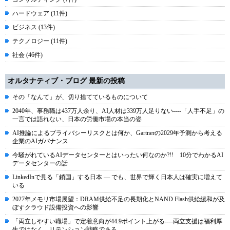
ハードウェア (11件)
ビジネス (13件)
テクノロジー (11件)
社会 (46件)
オルタナティブ・ブログ 最新の投稿
その「なんて」が、切り捨てているものについて
2040年、事務職は437万人余り、AI人材は339万人足りない----「人手不足」の
一言では語れない、日本の労働市場の本当の姿
AI推論によるプライバシーリスクとは何か、Gartnerの2029年予測から考える
企業のAIガバナンス
今騒がれているAIデータセンターとはいったい何なのか?!! 10分でわかるAI
データセンターの話
LinkedInで見る「鎖国」する日本 ― でも、世界で輝く日本人は確実に増えて
いる
2027年メモリ市場展望：DRAM供給不足の長期化とNAND Flash供給緩和が及
ぼすクラウド設備投資への影響
「両立しやすい職場」で定着意向が44.9ポイント上がる----両立支援は福利厚
生ではなく、リテンション戦略である