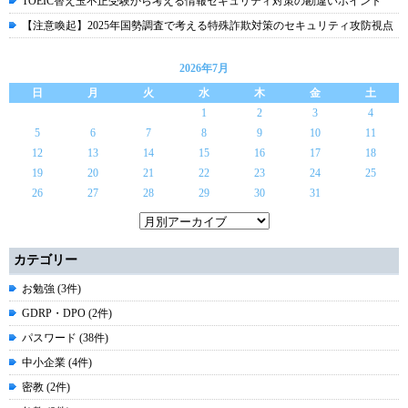
TOEIC替え玉不正受験から考える情報セキュリティ対策の勘違いポイント
【注意喚起】2025年国勢調査で考える特殊詐欺対策のセキュリティ攻防視点
2026年7月
日
月
火
水
木
金
土
1
2
3
4
5
6
7
8
9
10
11
12
13
14
15
16
17
18
19
20
21
22
23
24
25
26
27
28
29
30
31
カテゴリー
お勉強 (3件)
GDRP・DPO (2件)
パスワード (38件)
中小企業 (4件)
密教 (2件)