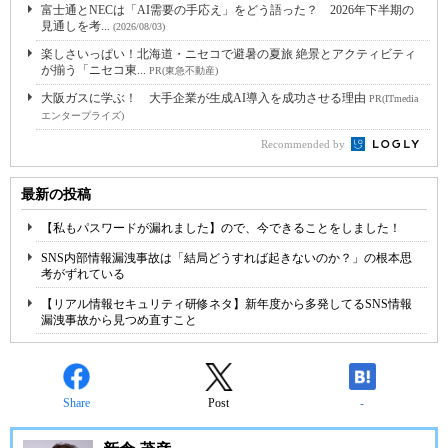
富士通とNECは「AI需要の手応え」をどう語った？ 2026年下半期の
見通しを考...
(2026/08/03)
楽しさいっぱい！北海道・ニセコで避暑の夏旅 絶景とアクティビティ
が揃う「ニセコ東...
PR(東急不動産)
大阪ガスに学ぶ！ 大手企業が生成AI導入を成功させる理由
PR(ITmedia
エンタープライズ)
Recommended by
最新の投稿
【私もパスワードが漏れました】ので、今できることをしました！
SNS内部情報漏洩事故は「結局どうすれば起きないのか？」の根本思
考がずれている
【リアル情報セキュリティ研修ネタ】新年度から多発してるSNS情報
漏洩事故から見つめ直すこと
Share
Post
-