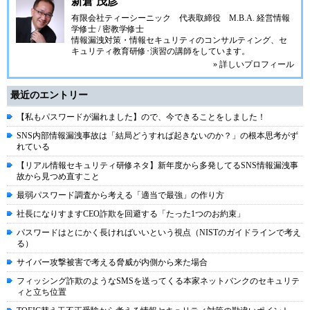
新倉 茂彦
有限会社ティーシーニック
代表取締役 M.B.A. 経営情報
学修士 / 密教学修士
情報漏洩対策・情報セキュリティのコンサルティング、セ
キュリティ教育研修･演習の講師をしています。
» 詳しいプロフィール
最近のエントリー
【私もパスワードが漏れました】ので、今できることをしました！
SNS内部情報漏洩事故は「結局どうすれば起きないのか？」の根本思考がず
れている
【リアル情報セキュリティ研修ネタ】新年度から多発してるSNS情報漏洩事
故から見つめ直すこと
最弱パスワード調査から考える「適当で最強」の作り方
社長になりすますCEO詐欺を回避する「たった1つのお約束」
パスワードはとにかく長ければいいという視点（NISTのガイドラインで考え
る）
サイバー攻撃被害で考える脅威が内側から来た場合
フィッシング詐欺のようなSMSを送ってくる本家ネットバンクのセキュリテ
ィと立ち位置