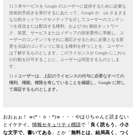
11.3 本サービスを Google のユーザーに提供するために必要な
技術的手続きを実行するにあたって、Google が、(a) さまざま
な公的ネットワークやメディアを介してユーザーのコンテン
ツを送信または配信する権利、および (b) 接続ネットワー
ク、装置、サービスまたはメディアの技術要件に準拠し、ユ
ーザーのコンテンツをそれに適応させるために必要となる変
更を当該のコンテンツに加える権利を持つことを、ユーザー
は了解するものとします。このライセンスが Google にこれら
の行動を許可することに、ユーザーは同意するものとしま
す。
11.4
ユーザーは、上記のライセンスの付与に必要なすべての
権利、権能、権限を有していることを確認し、Google に対し
て保証するものとします。
おおぉぉ！ ｗ(*・ｏ・*)ｗ・・・やはりちゃんと読まない
とイケナイ。
情報セキュリティ標語
で「
良く読もう、小さ
な文字で、書いてある
」とか「
無料とは、結局高く、つく