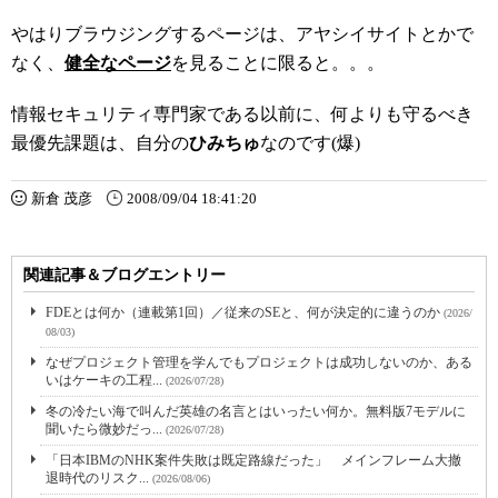
やはりブラウジングするページは、アヤシイサイトとかで
なく、
健全なページ
を見ることに限ると。。。
情報セキュリティ専門家である以前に、何よりも守るべき
最優先課題は、自分の
ひみちゅ
なのです(爆)
新倉 茂彦
2008/09/04 18:41:20
関連記事＆ブログエントリー
FDEとは何か（連載第1回）／従来のSEと、何が決定的に違うのか
(2026/
08/03)
なぜプロジェクト管理を学んでもプロジェクトは成功しないのか、ある
いはケーキの工程...
(2026/07/28)
冬の冷たい海で叫んだ英雄の名言とはいったい何か。無料版7モデルに
聞いたら微妙だっ...
(2026/07/28)
「日本IBMのNHK案件失敗は既定路線だった」 メインフレーム大撤
退時代のリスク...
(2026/08/06)