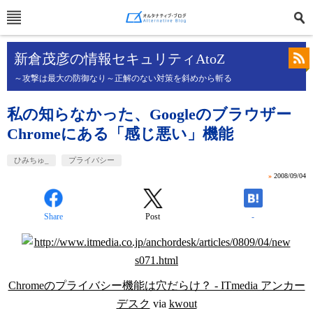
新倉茂彦の情報セキュリティAtoZ
～攻撃は最大の防御なり～正解のない対策を斜めから斬る
私の知らなかった、Googleのブラウザー
Chromeにある「感じ悪い」機能
ひみちゅ_
プライバシー
»
2008/09/04
Share
Post
-
Chromeのプライバシー機能は穴だらけ？ - ITmedia アンカー
デスク
via
kwout