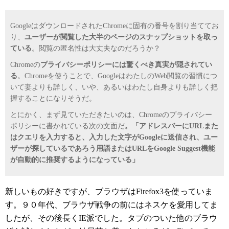
GoogleはダウンロードされたChromeに固有の番号を割り当ててお
り、
ユーザーが閲覧した大半のページのスナップショットを取っ
ている
。閲覧の匿名性は大丈夫なのだろうか？
Chromeの
プライバシーポリシーには驚くべき真実が隠されてい
る
。Chromeを使うことで、GoogleはわたしのWeb閲覧の習慣につ
いて妻よりも詳しく、いや、あるいはわたし自身よりも詳しく把
握することになりそうだ。
とにかく、まず見ていただきたいのは、Chromeのプライバシー
ポリシーに書かれている次の文面だ
。「アドレスバーにURLまた
はクエリを入力すると、入力した文字がGoogleに送信され、ユー
ザーが探しているであろう用語またはURLをGoogle Suggest機能
が自動的に推奨するようになっている」
新しいもの好きですが、ブラウザはFirefox3を使っていま
す。９０年代、ブラウザ戦争の前にはネスケを愛用してま
したが、その後長くIE派でした。タブのついた他のブラウ