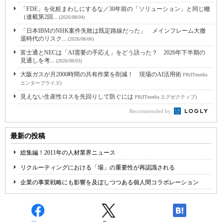
「FDE」を化粧まわしにするな／30年前の「ソリューション」と同じ轍
（連載第2回...
(2026/08/04)
「日本IBMのNHK案件失敗は既定路線だった」 メインフレーム大撤
退時代のリスク...
(2026/08/06)
富士通とNECは「AI需要の手応え」をどう語った？ 2026年下半期の
見通しを考...
(2026/08/03)
大阪ガスが月2000時間の共有作業を削減！ 現場のAI活用術
PR(ITmedia
エンタープライズ)
見えない生産性ロスを先回りして防ぐには
PR(ITmedia エグゼクティブ)
Recommended by
最新の投稿
総集編！2011年の人材業界ニュース
リクルーティングにおける「場」の重要性が再認識される
企業の事業戦略にも影響を及ぼしつつある個人間コラボレーション