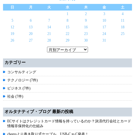
日
月
火
水
木
金
土
1
2
3
4
5
6
7
8
9
10
11
12
13
14
15
16
17
18
19
20
21
22
23
24
25
26
27
28
29
30
31
カテゴリー
コンサルティング
テクノロジー (7件)
ビジネス (7件)
社会 (7件)
オルタナティブ・ブログ 最新の投稿
ECサイトはクレジットカード情報を持っているのか？決済代行会社とカード
情報非保持化の仕組み
cheeroより巻き取り式ケーブル USB-C to C発表！