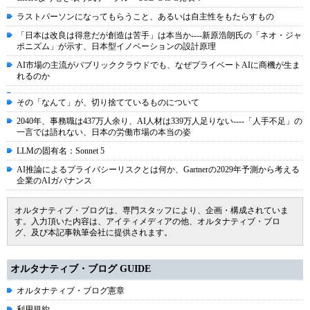
ラストパーソンになってもらうこと、あるいは自主性をもたらすもの
「日本は改良は得意だが創造は苦手」は本当か----新原浩朗氏の「ネオ・ジャ
ポニズム」が示す、日本型イノベーションの設計原理
AI市場の主流がパブリッククラウドでも、なぜプライベートAIに商機が生ま
れるのか
その「なんて」が、切り捨てているものについて
2040年、事務職は437万人余り、AI人材は339万人足りない----「人手不足」の
一言では語れない、日本の労働市場の本当の姿
LLMの固有名：Sonnet 5
AI推論によるプライバシーリスクとは何か、Gartnerの2029年予測から考える
企業のAIガバナンス
オルタナティブ・ブログは、専門スタッフにより、企画・構成されていま
す。入力頂いた内容は、アイティメディアの他、オルタナティブ・ブロ
グ、及び本記事執筆会社に提供されます。
オルタナティブ・ブログ GUIDE
オルタナティブ・ブログ憲章
利用規約