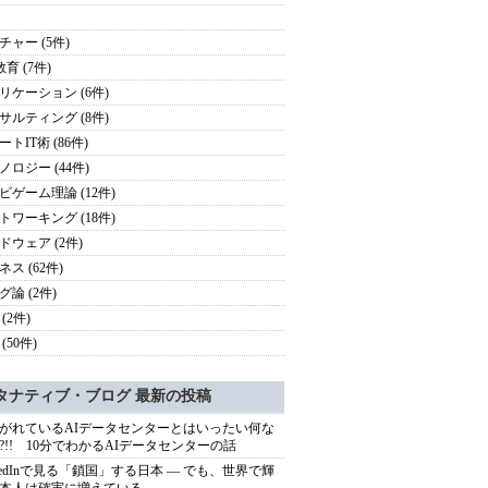
チャー (5件)
教育 (7件)
リケーション (6件)
サルティング (8件)
トIT術 (86件)
ノロジー (44件)
ビゲーム理論 (12件)
トワーキング (18件)
ドウェア (2件)
ス (62件)
グ論 (2件)
(2件)
(50件)
タナティブ・ブログ 最新の投稿
がれているAIデータセンターとはいったい何な
?!! 10分でわかるAIデータセンターの話
nkedInで見る「鎖国」する日本 ― でも、世界で輝