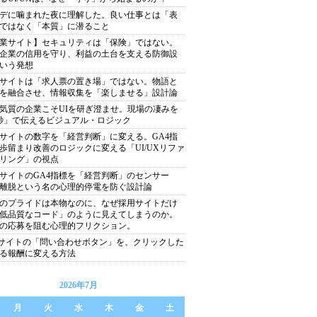
デに噛まれた夜に理解した。良い仕事とは「表
ではなく「本質」に潜ること
業サイト】セキュリティは「保険」ではない。
企業の信用を守り、利益の土台を支える防御設
いう発想
サイトは「求人票の置き場」ではない。物語と
を融合させ、情報収集を「楽しませる」設計論
気質の企業こそUIを研ぎ澄ませ。現場の凄みを
秒」で伝えるビジュアル・ロジック
サイトの数字を「経営判断」に変える。GA4指
歩留まり改善のロジックに変える「UI/UXリファ
リング」の視点
サイトのGA4指標を「経営判断」のセンサー
離脱という名の心理的停電を防ぐ設計論
のプライドは本物なのに、なぜ採用サイトだけ
低品質なコード」のように見えてしまうのか。
の応募を阻む心理的フリクション。
bサイトの「問い合わせボタン」を、クリックした
る報酬に変える方法
2026年7月
月
火
水
木
金
土