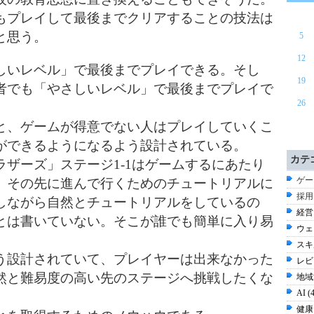
もプレイして最後までクリアすることの技法は
と思う。
5
12
しいレベル」で最後までプレイできる。そし
19
者でも「やさしいレベル」で最後までプレイで
26
と、ゲームが得意でない人はプレイしていくこ
ができるようになるよう設計されている。
カテ
ザーズ」ステージ1-1はゲームするにあたり
ゲー
、その先に進んで行くためのチュートリアルに
採用
しながら自然とチュートリアルをしているの
経営 
とは書いていない。そこが誰でも簡単に入り易
ウェ
スキル
う設計されていて、プレイヤーは出来なかった
レビ
然と難易度の高い先のステージへ挑戦したくな
地域
AI (
健康