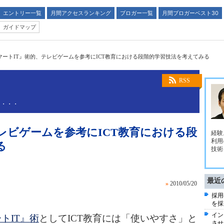
エントリー一覧
月間アクセスランキング
ブロガー一覧
月間ブロガーベスト30
ガイドマップ
マートIT』術的、テレビゲームを参考にICT教育における段階的学習技法を考えてみる
RSS
は・・・
レビゲームを参考にICT教育における段
経験
利用
る
技術
最近
»
2010/05/20
採用
を採
イン
トIT』術
としてICT教育には「使いやすさ」と
させ