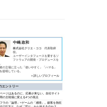
中嶋 政和
株式会社クリエ・ココ
代表取締
役。
ユーザーインタフェースを要するソ
フトウェアの開発・プロデュースを
。
者の立場に立った「使いやすく」「ハマる」
を提唱している。
» 詳しいプロフィール
のエントリー
ページはあるのに、応募が来ない。自社サイト
用の主戦場に変える4つの視点
フラの「論理」×ゲームの「感情」。顧客を熱狂
るUI/UXは、なぜ「守り」から始まるのか？