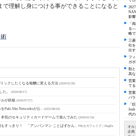
く日
まで理解し身につける事ができることになると
20
NA
影響
「両
る-
略で
』術
三菱
社を
出す
フィ
ガポ
割と
高な
営業
クリックしたくなる報酬に変える方法
(2026/02/28)
てる
ました。
(2026/06/17)
営業
パラ
ャンルが鉄板
(2026/07/27)
「巨
lto Networksが公...
(2025/08/20)
Jo
代の
 本気のセキュリティカードゲームで遊んでみた
(2026/01/16)
すっきり！ 「アンパンマン ことばずかん...
PR(セガフェイブ｜HugKu
オル
企画