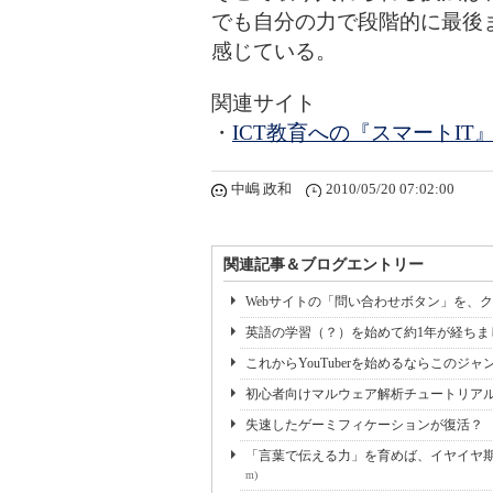
でも自分の力で段階的に最後
感じている。
関連サイト
・
ICT教育への『スマートIT
中嶋 政和
2010/05/20 07:02:00
関連記事＆ブログエントリー
Webサイトの「問い合わせボタン」を、
英語の学習（？）を始めて約1年が経ち
これからYouTuberを始めるならこのジ
初心者向けマルウェア解析チュートリアルをPalo A
失速したゲーミフィケーションが復活？
「言葉で伝える力」を育めば、イヤイヤ期も
m)