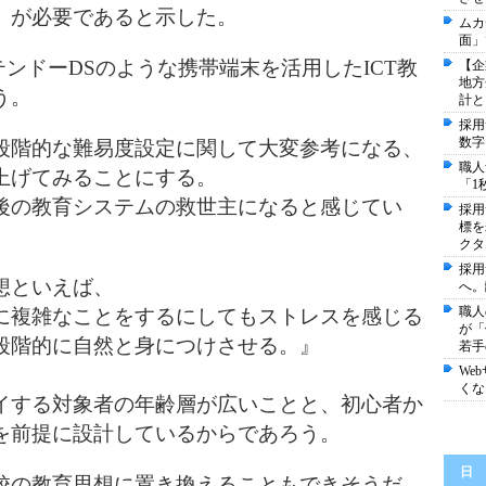
」が必要であると示した。
ムカ
面」
テンドーDSのような携帯端末を活用したICT教
【企
地方
う。
計と
採用
数字
段階的な難易度設定に関して大変参考になる、
職人
上げてみることにする。
「1
後の教育システムの救世主になると感じてい
採用
標を
クタ
採用
想といえば、
へ。
職人
に複雑なことをするにしてもストレスを感じる
が「
段階的に自然と身につけさせる。』
若手
We
くな
イする対象者の年齢層が広いことと、初心者か
を前提に設計しているからであろう。
日
校の教育思想に置き換えることもできそうだ。