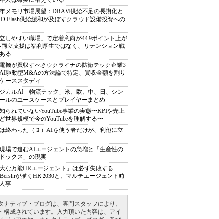
本人は確実に増えている
27年メモリ市場展望：DRAM供給不足の長期化と
ND Flash供給緩和が及ぼすクラウド設備投資への
立しやすい職場」で定着意向が44.9ポイント上が
---両立支援は福利厚生ではなく、リテンション戦
ある
電機が買収すべきウクライナの防衛テック企業3
AI駆動型M&Aの方法論で特定、買収金額を割り
ケーススタディ
ジカルAI「物流テック」米、欧、中、日、シン
ールのユースケースとプレイヤーまとめ
知られていないYouTube事業の実態〜KPIや売上
ど世界規模で今のYouTubeを理解する〜
は終わった（３）AIを使う者だけが、利他に立
現場で進むAIエージェントの急増と「生産性の
ドックス」の現実
大な万能HRエージェント」は必ず失敗する----
sh Bersinが描くHR 2030と、マルチエージェント時
人事
タナティブ・ブログは、専門スタッフにより、
・構成されています。入力頂いた内容は、アイ