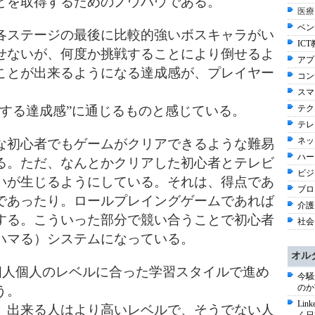
とを取得するためのノウハウである。
医療
ベン
各ステージの最後に比較的強いボスキャラがい
ICT
せないが、何度か挑戦することにより倒せるよ
アプ
ことが出来るようになる達成感が、プレイヤー
コン
スマー
長する達成感”に通じるものと感じている。
テク
テレ
ネッ
な初心者でもゲームがクリアできるような難易
ハー
る。ただ、なんとかクリアした初心者とテレビ
ビジネ
いが生じるようにしている。それは、得点であ
ブロ
であったり。ロールプレイングゲームであれば
介護 
する。こういった部分で競い合うことで初心者
社会 
ハマる）システムになっている。
オル
個人個人のレベルに合った学習スタイルで進め
今騒
のか
う。
Li
、出来る人はより高いレベルで、そうでない人