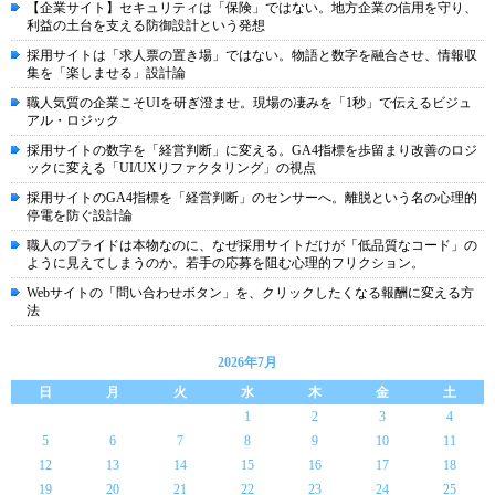
【企業サイト】セキュリティは「保険」ではない。地方企業の信用を守り、
利益の土台を支える防御設計という発想
採用サイトは「求人票の置き場」ではない。物語と数字を融合させ、情報収
集を「楽しませる」設計論
職人気質の企業こそUIを研ぎ澄ませ。現場の凄みを「1秒」で伝えるビジュ
アル・ロジック
採用サイトの数字を「経営判断」に変える。GA4指標を歩留まり改善のロジ
ックに変える「UI/UXリファクタリング」の視点
採用サイトのGA4指標を「経営判断」のセンサーへ。離脱という名の心理的
停電を防ぐ設計論
職人のプライドは本物なのに、なぜ採用サイトだけが「低品質なコード」の
ように見えてしまうのか。若手の応募を阻む心理的フリクション。
Webサイトの「問い合わせボタン」を、クリックしたくなる報酬に変える方
法
2026年7月
日
月
火
水
木
金
土
1
2
3
4
5
6
7
8
9
10
11
12
13
14
15
16
17
18
19
20
21
22
23
24
25