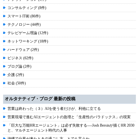
コンサルティング (8件)
スマートIT術 (86件)
テクノロジー (44件)
テレビゲーム理論 (12件)
ネットワーキング (18件)
ハードウェア (2件)
ビジネス (62件)
ブログ論 (2件)
介護 (2件)
社会 (50件)
オルタナティブ・ブログ 最新の投稿
営業は終わった（３）AIを使う者だけが、利他に立てる
営業現場で進むAIエージェントの急増と「生産性のパラドックス」の現実
「巨大な万能HRエージェント」は必ず失敗する----Josh Bersinが描くHR 2030
と、マルチエージェント時代の人事
沖縄で台風が来たときの過ごし方、とでも言うか