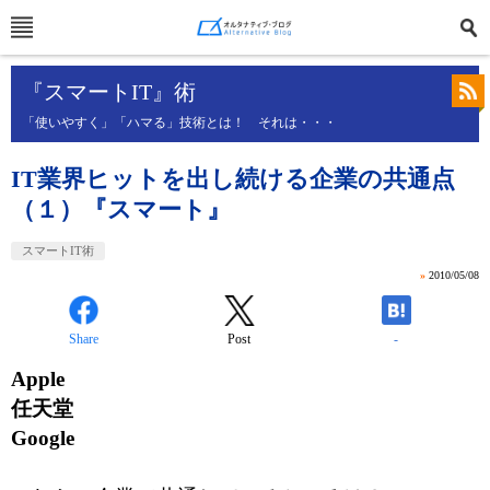
『スマートIT』術
「使いやすく」「ハマる」技術とは！ それは・・・
IT業界ヒットを出し続ける企業の共通点
（１）『スマート』
スマートIT術
»
2010/05/08
Share
Post
-
Apple
任天堂
Google