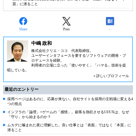
質」に潜ること
Share
Post
-
中嶋 政和
株式会社クリエ・ココ
代表取締役。
ユーザーインタフェースを要するソフトウェアの開発・プ
ロデュースを経験。
利用者の立場に立った「使いやすく」「ハマる」技術を提
唱している。
» 詳しいプロフィール
最近のエントリー
採用ページはあるのに、応募が来ない。自社サイトを採用の主戦場に変える4
つの視点
インフラの「論理」×ゲームの「感情」。顧客を熱狂させるUI/UXは、なぜ
「守り」から始まるのか？
ムカデに噛まれた夜に理解した。良い仕事とは「表面」ではなく「本質」に
潜ること