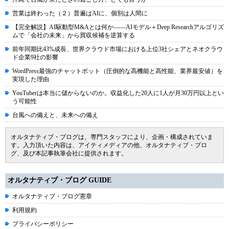
営業は終わった（２）普遍はAIに、個別は人間に
【完全解説】AI駆動型M&Aとは何か――AIモデル＋Deep Researchアルゴリズ
ムで「会社の未来」から買収候補を逆算する
前年同期比43%成長、世界クラウド市場における上位3社シェアとネオクラウ
ド企業9社の影響
WordPress最強のチャットボット（圧倒的な高機能と高性能、業界最安値）を
実現した理由
YouTuberは本当に儲からないのか。収益化した20人に1人が月30万円以上とい
う可能性
台風への備えと、未来への備え
オルタナティブ・ブログは、専門スタッフにより、企画・構成されていま
す。入力頂いた内容は、アイティメディアの他、オルタナティブ・ブロ
グ、及び本記事執筆会社に提供されます。
オルタナティブ・ブログ GUIDE
オルタナティブ・ブログ憲章
利用規約
プライバシーポリシー