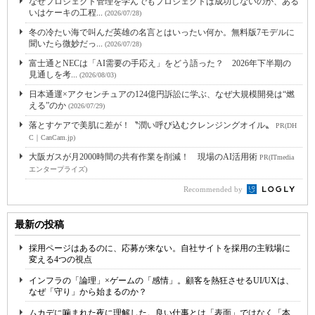
なぜプロジェクト管理を学んでもプロジェクトは成功しないのか、ある
いはケーキの工程...
(2026/07/28)
冬の冷たい海で叫んだ英雄の名言とはいったい何か。無料版7モデルに
聞いたら微妙だっ...
(2026/07/28)
富士通とNECは「AI需要の手応え」をどう語った？ 2026年下半期の
見通しを考...
(2026/08/03)
日本通運×アクセンチュアの124億円訴訟に学ぶ、なぜ大規模開発は“燃
える”のか
(2026/07/29)
落とすケアで美肌に差が！〝潤い呼び込むクレンジングオイル〟
PR(DH
C｜CanCam.jp)
大阪ガスが月2000時間の共有作業を削減！ 現場のAI活用術
PR(ITmedia
エンタープライズ)
Recommended by
最新の投稿
採用ページはあるのに、応募が来ない。自社サイトを採用の主戦場に
変える4つの視点
インフラの「論理」×ゲームの「感情」。顧客を熱狂させるUI/UXは、
なぜ「守り」から始まるのか？
ムカデに噛まれた夜に理解した。良い仕事とは「表面」ではなく「本