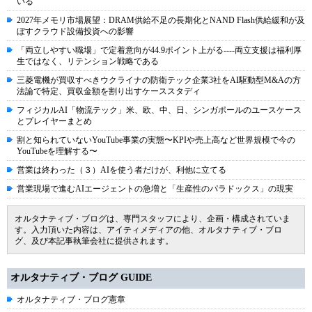
いる
2027年メモリ市場展望：DRAM供給不足の長期化とNAND Flash供給緩和が及
ぼすクラウド設備投資への影響
「両立しやすい職場」で定着意向が44.9ポイント上がる----両立支援は福利厚
生ではなく、リテンション戦略である
三菱電機が買収すべきウクライナの防衛テック企業3社をAI駆動型M&Aの方
法論で特定、買収金額を割り出すケーススタディ
フィジカルAI「物流テック」米、欧、中、日、シンガポールのユースケース
とプレイヤーまとめ
割と知られていないYouTube事業の実態〜KPIや売上高など世界規模で今の
YouTubeを理解する〜
営業は終わった（３）AIを使う者だけが、利他に立てる
営業現場で進むAIエージェントの急増と「生産性のパラドックス」の現実
オルタナティブ・ブログは、専門スタッフにより、企画・構成されていま
す。入力頂いた内容は、アイティメディアの他、オルタナティブ・ブロ
グ、及び本記事執筆会社に提供されます。
オルタナティブ・ブログ GUIDE
オルタナティブ・ブログ憲章