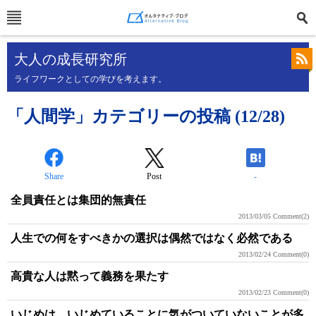
大人の成長研究所
ライフワークとしての学びを考えます。
「人間学」カテゴリーの投稿 (12/28)
Share
Post
-
全員責任とは集団的無責任
2013/03/05
Comment(2)
人生での何をすべきかの選択は偶然ではなく必然である
2013/02/24
Comment(0)
高貴な人は黙って義務を果たす
2013/02/23
Comment(0)
いじめは、いじめていることに気がついていないことが多