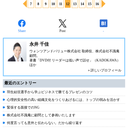
7
8
9
10
11
12
13
14
15
16
Share
Post
-
永井 千佳
ウォンツアンドバリュー株式会社 取締役、株式会社不識庵
顧問。
著書「DVD付 リーダーは低い声で話せ」（KADOKAWA）
ほか
» 詳しいプロフィール
最近のエントリー
羽生結弦選手から学ぶビジネスで勝てるプレゼンのコツ
心理的安全性の高い組織文化をつくりあげるには、トップの弱みを活かす
緊張する面接でのNG
株式会社不識庵に顧問として参画いたします
何度言っても意外と伝わらない。だから繰り返す