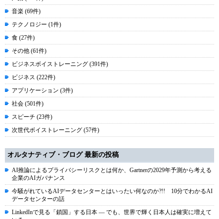
音楽 (69件)
テクノロジー (1件)
食 (27件)
その他 (61件)
ビジネスボイストレーニング (391件)
ビジネス (222件)
アプリケーション (3件)
社会 (501件)
スピーチ (23件)
次世代ボイストレーニング (57件)
オルタナティブ・ブログ 最新の投稿
AI推論によるプライバシーリスクとは何か、Gartnerの2029年予測から考える
企業のAIガバナンス
今騒がれているAIデータセンターとはいったい何なのか?!! 10分でわかるAI
データセンターの話
LinkedInで見る「鎖国」する日本 ― でも、世界で輝く日本人は確実に増えて