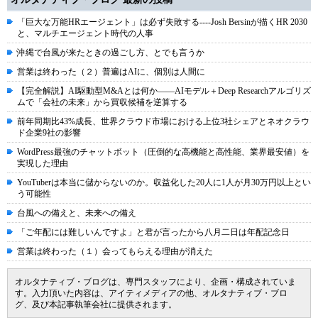
「巨大な万能HRエージェント」は必ず失敗する----Josh Bersinが描くHR 2030
と、マルチエージェント時代の人事
沖縄で台風が来たときの過ごし方、とでも言うか
営業は終わった（２）普遍はAIに、個別は人間に
【完全解説】AI駆動型M&Aとは何か――AIモデル＋Deep Researchアルゴリズ
ムで「会社の未来」から買収候補を逆算する
前年同期比43%成長、世界クラウド市場における上位3社シェアとネオクラウ
ド企業9社の影響
WordPress最強のチャットボット（圧倒的な高機能と高性能、業界最安値）を
実現した理由
YouTuberは本当に儲からないのか。収益化した20人に1人が月30万円以上とい
う可能性
台風への備えと、未来への備え
「ご年配には難しいんですよ」と君が言ったから八月二日は年配記念日
営業は終わった（１）会ってもらえる理由が消えた
オルタナティブ・ブログは、専門スタッフにより、企画・構成されていま
す。入力頂いた内容は、アイティメディアの他、オルタナティブ・ブロ
グ、及び本記事執筆会社に提供されます。