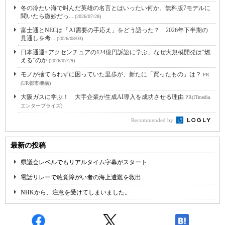
冬の冷たい海で叫んだ英雄の名言とはいったい何か。無料版7モデルに
聞いたら微妙だっ...
(2026/07/28)
富士通とNECは「AI需要の手応え」をどう語った？ 2026年下半期の
見通しを考...
(2026/08/03)
日本通運×アクセンチュアの124億円訴訟に学ぶ、なぜ大規模開発は“燃
える”のか
(2026/07/29)
モノが捨てられずに困っていた里歩が、新たに「買ったもの」は？
PR
(UR都市機構)
大阪ガスに学ぶ！ 大手企業が生成AI導入を成功させる理由
PR(ITmedia
エンタープライズ)
Recommended by
最新の投稿
県議会レベルでもリアルタイム字幕がスタート
電話リレーで聴覚障がい者の海上遭難を救出
NHKから、注意を受けてしまいました。