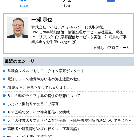
Share
Post
-
一瀬 宗也
株式会社アイセック･ジャパン
代表取締役。
IBMに28年間勤務後、情報処理サービス会社設立。現在
は、リアルタイム字幕配信サービスを実施。沖縄県のIT事
業推進をお手伝いできれば。
» 詳しいプロフィール
最近のエントリー
県議会レベルでもリアルタイム字幕がスタート
電話リレーで聴覚障がい者の海上遭難を救出
NHKから、注意を受けてしまいました。
リオ五輪のライブ字幕の提供の感想について
いよいよ開始リオのライブ字幕
リオ五輪でのライブ字幕配信への挑戦
大学の授業のリアルタイム英語字幕 ～障害者差別解消法について考える～
高齢者や聴覚障がい者に役立つ「字幕電話」