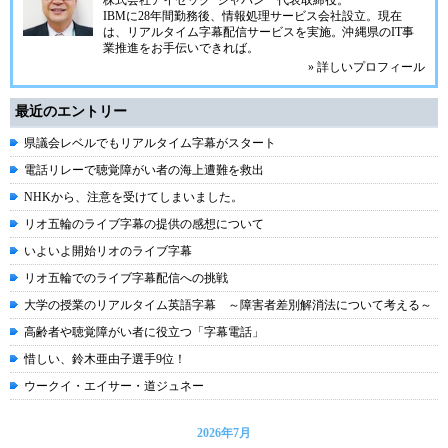
株式会社アイセック･ジャパン
代表取締役。
IBMに28年間勤務後、情報処理サービス会社設立。現在
は、リアルタイム字幕配信サービスを実施。沖縄県のIT事
業推進をお手伝いできれば。
» 詳しいプロフィール
最近のエントリー
県議会レベルでもリアルタイム字幕がスタート
電話リレーで聴覚障がい者の海上遭難を救出
NHKから、注意を受けてしまいました。
リオ五輪のライブ字幕の提供の感想について
いよいよ開始リオのライブ字幕
リオ五輪でのライブ字幕配信への挑戦
大学の授業のリアルタイム英語字幕 ～障害者差別解消法について考える～
高齢者や聴覚障がい者に役立つ「字幕電話」
惜しい、鈴木亜由子選手9位！
ウークイ・エイサー・道ジュネー
2026年7月