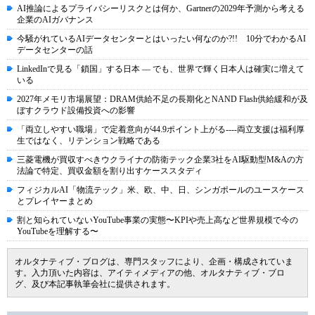
AI推論によるプライバシーリスクとは何か、Gartnerの2029年予測から考える
企業のAIガバナンス
今騒がれているAIデータセンターとはいったい何なのか?!! 10分でわかるAI
データセンターの話
LinkedInで見る「鎖国」する日本 ― でも、世界で輝く日本人は確実に増えて
いる
2027年メモリ市場展望：DRAM供給不足の長期化とNAND Flash供給緩和が及
ぼすクラウド設備投資への影響
「両立しやすい職場」で定着意向が44.9ポイント上がる----両立支援は福利厚
生ではなく、リテンション戦略である
三菱電機が買収すべきウクライナの防衛テック企業3社をAI駆動型M&Aの方
法論で特定、買収金額を割り出すケーススタディ
フィジカルAI「物流テック」米、欧、中、日、シンガポールのユースケース
とプレイヤーまとめ
割と知られていないYouTube事業の実態〜KPIや売上高など世界規模で今の
YouTubeを理解する〜
オルタナティブ・ブログは、専門スタッフにより、企画・構成されていま
す。入力頂いた内容は、アイティメディアの他、オルタナティブ・ブロ
グ、及び本記事執筆会社に提供されます。