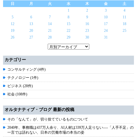
日
月
火
水
木
金
土
1
2
3
4
5
6
7
8
9
10
11
12
13
14
15
16
17
18
19
20
21
22
23
24
25
26
27
28
29
30
31
カテゴリー
コンサルティング (4件)
テクノロジー (1件)
ビジネス (28件)
社会 (108件)
オルタナティブ・ブログ 最新の投稿
その「なんて」が、切り捨てているものについて
2040年、事務職は437万人余り、AI人材は339万人足りない----「人手不足」の
一言では語れない、日本の労働市場の本当の姿