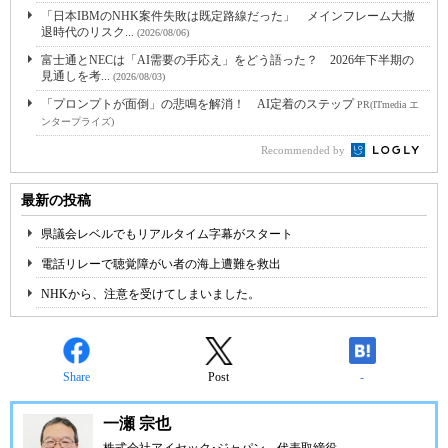
「日本IBMのNHK案件失敗は既定路線だった」 メインフレーム大撤
退時代のリスク...
(2026/08/06)
富士通とNECは「AI需要の手応え」をどう語った？ 2026年下半期の
見通しを考...
(2026/08/03)
「プロンプトが面倒」の悲鳴を解消！ AI定着のステップ
PR(ITmedia エ
ンタープライズ)
Recommended by
最新の投稿
県議会レベルでもリアルタイム字幕がスタート
電話リレーで聴覚障がい者の海上遭難を救出
NHKから、注意を受けてしまいました。
Share
Post
-
一瀬 宗也