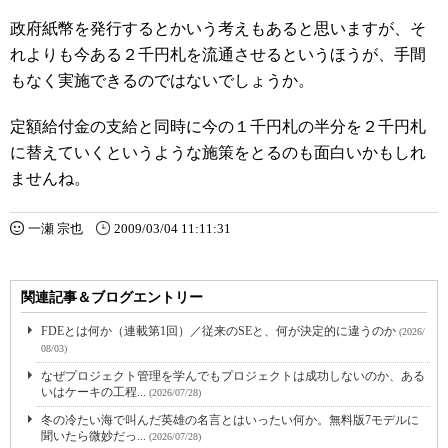
政府紙幣を発行するとかいう考えもあると思いますが、そ
れよりも今ある２千円札を流通させるというほうが、手間
もなく実施できるのではないでしょうか。
定額給付金の支給と同時に今の１千円札の半分を２千円札
に替えていくというような施策をとるのも面白いかもしれ
ませんね。
一瀬 宗也
2009/03/04 11:11:31
関連記事＆ブログエントリー
FDEとは何か（連載第1回）／従来のSEと、何が決定的に違うのか
(2026/
08/03)
なぜプロジェクト管理を学んでもプロジェクトは成功しないのか、ある
いはケーキの工程...
(2026/07/28)
冬の冷たい海で叫んだ英雄の名言とはいったい何か。無料版7モデルに
聞いたら微妙だっ...
(2026/07/28)