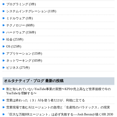
プログラミング (3件)
システムインテグレーション (11件)
ミドルウェア (1件)
テクノロジー (60件)
ハードウェア (156件)
社会 (253件)
OS (125件)
アプリケーション (135件)
ネットワーキング (105件)
ビジネス (271件)
オルタナティブ・ブログ 最新の投稿
割と知られていないYouTube事業の実態〜KPIや売上高など世界規模で今の
YouTubeを理解する〜
営業は終わった（３）AIを使う者だけが、利他に立てる
営業現場で進むAIエージェントの急増と「生産性のパラドックス」の現実
「巨大な万能HRエージェント」は必ず失敗する----Josh Bersinが描くHR 2030