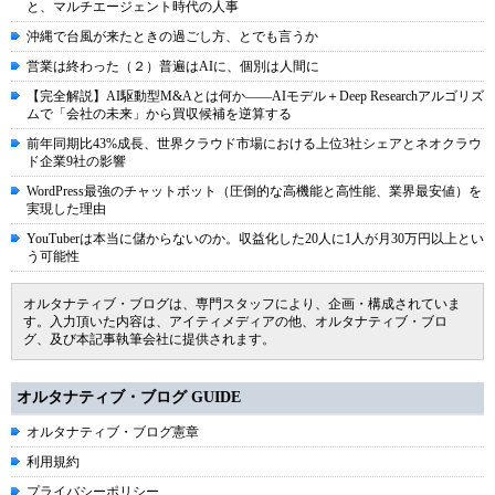
と、マルチエージェント時代の人事
沖縄で台風が来たときの過ごし方、とでも言うか
営業は終わった（２）普遍はAIに、個別は人間に
【完全解説】AI駆動型M&Aとは何か――AIモデル＋Deep Researchアルゴリズ
ムで「会社の未来」から買収候補を逆算する
前年同期比43%成長、世界クラウド市場における上位3社シェアとネオクラウ
ド企業9社の影響
WordPress最強のチャットボット（圧倒的な高機能と高性能、業界最安値）を
実現した理由
YouTuberは本当に儲からないのか。収益化した20人に1人が月30万円以上とい
う可能性
オルタナティブ・ブログは、専門スタッフにより、企画・構成されていま
す。入力頂いた内容は、アイティメディアの他、オルタナティブ・ブロ
グ、及び本記事執筆会社に提供されます。
オルタナティブ・ブログ GUIDE
オルタナティブ・ブログ憲章
利用規約
プライバシーポリシー