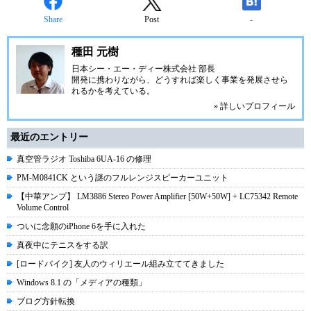
Share
Post
-
種田 元樹
日本シー・エー・ディー株式会社
部長
開発に携わりながら、どうすれば楽しく事業を発展させら
れるかを考えている。
» 詳しいプロフィール
最近のエントリー
真空管ラジオ Toshiba 6UA-16 の修理
PM-M0841CK という謎のフルレンジスピーカーユニット
【中華アンプ】 LM3886 Stereo Power Amplifier [50W+50W] + LC75342 Remote
Volume Control
ついに念願のiPhone 6を手に入れた
真夜中にテニスをする訳
[ロードバイク] 友人のウィリエール組み立ててきました
Windows 8.1 の「メディアの種類」
ブログ方針転換