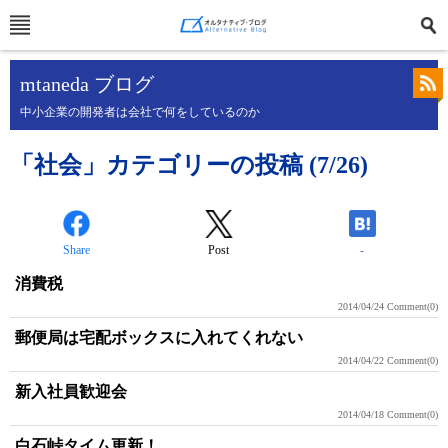
mtaneda ブログ
中小企業の開発者は会社で何をしているのか
「社会」カテゴリーの投稿 (7/26)
Share
Post
-
消費税
2014/04/24
Comment(0)
郵便局は宅配ボックスに入れてくれない
2014/04/22
Comment(0)
新入社員歓迎会
2014/04/18
Comment(0)
白石峠タイム更新！