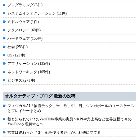
プログラミング (3件)
システムインテグレーション (11件)
ミドルウェア (1件)
テクノロジー (60件)
ハードウェア (156件)
社会 (253件)
OS (125件)
アプリケーション (135件)
ネットワーキング (105件)
ビジネス (271件)
オルタナティブ・ブログ 最新の投稿
フィジカルAI「物流テック」米、欧、中、日、シンガポールのユースケース
とプレイヤーまとめ
割と知られていないYouTube事業の実態〜KPIや売上高など世界規模で今の
YouTubeを理解する〜
営業は終わった（３）AIを使う者だけが、利他に立てる