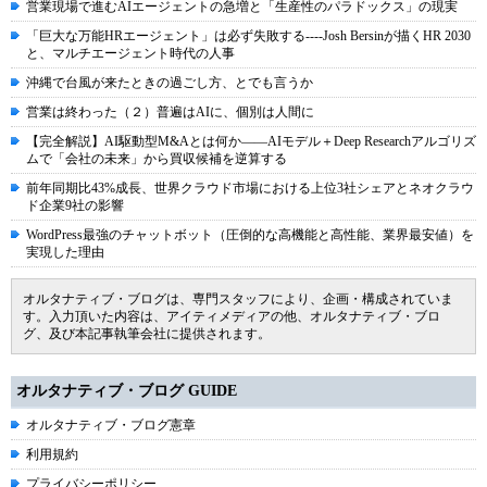
営業現場で進むAIエージェントの急増と「生産性のパラドックス」の現実
「巨大な万能HRエージェント」は必ず失敗する----Josh Bersinが描くHR 2030
と、マルチエージェント時代の人事
沖縄で台風が来たときの過ごし方、とでも言うか
営業は終わった（２）普遍はAIに、個別は人間に
【完全解説】AI駆動型M&Aとは何か――AIモデル＋Deep Researchアルゴリズ
ムで「会社の未来」から買収候補を逆算する
前年同期比43%成長、世界クラウド市場における上位3社シェアとネオクラウ
ド企業9社の影響
WordPress最強のチャットボット（圧倒的な高機能と高性能、業界最安値）を
実現した理由
オルタナティブ・ブログは、専門スタッフにより、企画・構成されていま
す。入力頂いた内容は、アイティメディアの他、オルタナティブ・ブロ
グ、及び本記事執筆会社に提供されます。
オルタナティブ・ブログ GUIDE
オルタナティブ・ブログ憲章
利用規約
プライバシーポリシー