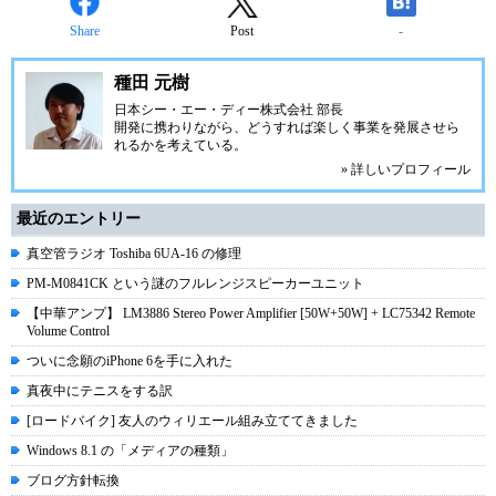
Share
Post
-
種田 元樹
日本シー・エー・ディー株式会社
部長
開発に携わりながら、どうすれば楽しく事業を発展させら
れるかを考えている。
» 詳しいプロフィール
最近のエントリー
真空管ラジオ Toshiba 6UA-16 の修理
PM-M0841CK という謎のフルレンジスピーカーユニット
【中華アンプ】 LM3886 Stereo Power Amplifier [50W+50W] + LC75342 Remote
Volume Control
ついに念願のiPhone 6を手に入れた
真夜中にテニスをする訳
[ロードバイク] 友人のウィリエール組み立ててきました
Windows 8.1 の「メディアの種類」
ブログ方針転換