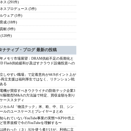
ス (291件)
ネスプロデュース (5件)
ルウェア (1件)
成 (18件)
貢献 (9件)
(120件)
タナティブ・ブログ 最新の投稿
27年メモリ市場展望：DRAM供給不足の長期化と
ND Flash供給緩和が及ぼすクラウド設備投資への
立しやすい職場」で定着意向が44.9ポイント上が
---両立支援は福利厚生ではなく、リテンション戦
ある
電機が買収すべきウクライナの防衛テック企業3
AI駆動型M&Aの方法論で特定、買収金額を割り
ケーススタディ
ジカルAI「物流テック」米、欧、中、日、シン
ールのユースケースとプレイヤーまとめ
知られていないYouTube事業の実態〜KPIや売上
ど世界規模で今のYouTubeを理解する〜
は終わった（３）AIを使う者だけが、利他に立