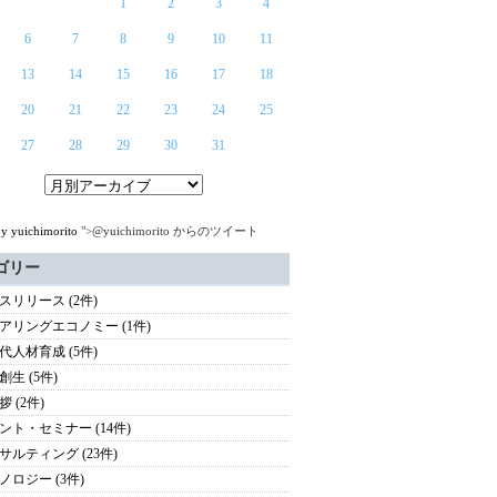
1
2
3
4
6
7
8
9
10
11
13
14
15
16
17
18
20
21
22
23
24
25
27
28
29
30
31
by yuichimorito
">@yuichimorito からのツイート
ゴリー
スリリース (2件)
アリングエコノミー (1件)
代人材育成 (5件)
創生 (5件)
 (2件)
ント・セミナー (14件)
サルティング (23件)
ノロジー (3件)