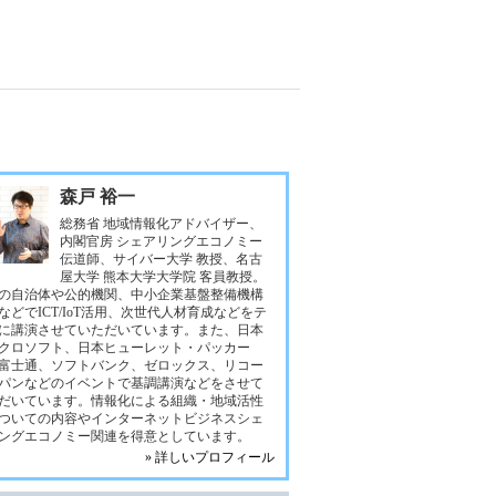
森戸 裕一
総務省 地域情報化アドバイザー、
内閣官房 シェアリングエコノミー
伝道師、サイバー大学 教授、名古
屋大学 熊本大学大学院 客員教授。
の自治体や公的機関、中小企業基盤整備機構
などでICT/IoT活用、次世代人材育成などをテ
に講演させていただいています。また、日本
クロソフト、日本ヒューレット・パッカー
富士通、ソフトバンク、ゼロックス、リコー
パンなどのイベントで基調講演などをさせて
だいています。情報化による組織・地域活性
ついての内容やインターネットビジネスシェ
ングエコノミー関連を得意としています。
» 詳しいプロフィール