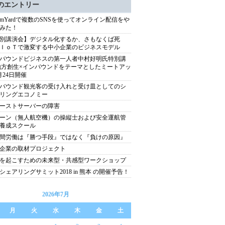
のエントリー
reamYardで複数のSNSを使ってオンライン配信をや
みた！
別講演会】デジタル化するか、さもなくば死
ＩｏＴで激変する中小企業のビジネスモデル
バウンドビジネスの第一人者中村好明氏特別講
地方創生×インバウンドをテーマとしたミートアッ
月24日開催
バウンド観光客の受け入れと受け皿としてのシ
リングエコノミー
ーストサーバーの障害
ーン（無人航空機）の操縦士および安全運航管
養成スクール
間労働は『勝つ手段』ではなく『負けの原因』
企業の取材プロジェクト
を起こすための未来型・共感型ワークショップ
シェアリングサミット2018 in 熊本 の開催予告！
2026年7月
月
火
水
木
金
土