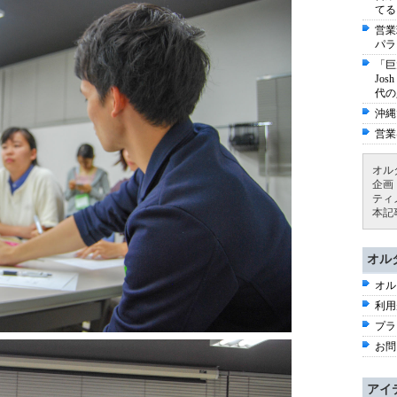
てる
営業
パラ
「巨
Jo
代の
沖縄
営業
オル
企画
ティ
本記
オル
オル
利用
プラ
お問
アイ