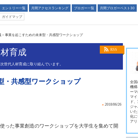
エントリー一覧
月間アクセスランキング
ブロガー一覧
月間ブロガーベスト30
ガイドマップ
成
>
事業を起こすための未来型・共感型ワークショップ
人材育成
RSS
生や次世代人材育成に取り組んでいます。
型・共感型ワークショップ
全国
機構
ーマ
マイ
ド、
»
2018/06/26
ジャ
いた
化に
アリ
使った事業創造のワークショップを大学生を集めて開