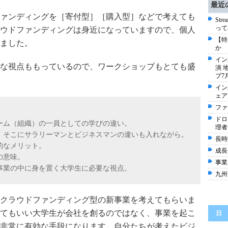
最近
ァンディングを［寄付型］［購入型］などで考えても
St
って
ウドファンディングは身近になっていますので、個人
【特
ました。
か 
イン
な視点ももっているので、ワークショップもとても盛
演 
プ7
イン
ェア
ファ
ドロ
ーム（組織）の一員としての学びの違い。
理者
、そこにサラリーマンとビジネスマンの違いも入れながら。
長時
的なメリット。
成長
の意味。
事業
事業の中に身を置く大学生に必要な視点。
九州
クラウドファンディング型の新事業を考えてもらいま
てもいい大学生が会社を創るのではなく、事業を起こ
日
非常に有効な手段になります。自分たちが考えたビジ