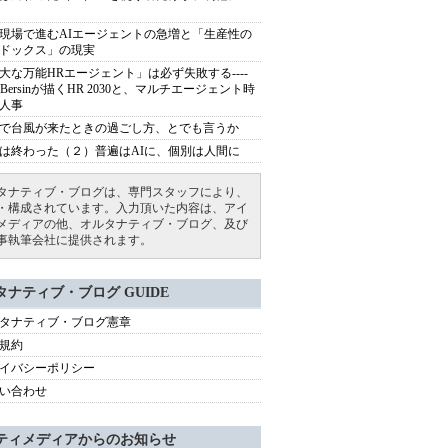
現場で進むAIエージェントの急増と「生産性の
ドックス」の現実
大な万能HRエージェント」は必ず失敗する----
sh Bersinが描くHR 2030と、マルチエージェント時
人事
で台風が来たときの過ごし方、とでも言うか
は終わった（２）普遍はAIに、個別は人間に
タナティブ・ブログは、専門スタッフにより、
・構成されています。入力頂いた内容は、アイ
メディアの他、オルタナティブ・ブログ、及び
事執筆会社に提供されます。
タナティブ・ブログ GUIDE
タナティブ・ブログ憲章
規約
イバシーポリシー
い合わせ
ティメディアからのお知らせ