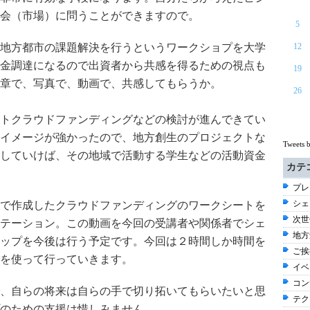
会（市場）に問うことができますので。
5
地方都市の課題解決を行うというワークショプを大学
12
金調達になるので出資者から共感を得るための視点も
19
章で、写真で、動画で、共感してもらうか。
26
トクラウドファンディングなどの検討が進んできてい
イメージが強かったので、地方創生のプロジェクトな
Tweets 
していけば、その地域で活動する学生などの活動資金
カテ
プレ
シェ
で作成したクラウドファンディングのワークシートを
次世
テーション。この動画を今回の受講者や関係者でシェ
地方
ップを今後は行う予定です。今回は２時間しか時間を
ご挨拶
を使って行っていきます。
イベ
コン
、自らの将来は自らの手で切り拓いてもらいたいと思
テク
のための支援は惜しみません。