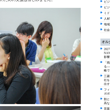
ビジネ
ビジ
ミド
人材育
地域
社会 
オル
20
NA
影響
「両
る-
略で
三菱
社を
出す
フィ
ガポ
割と
高な
営業