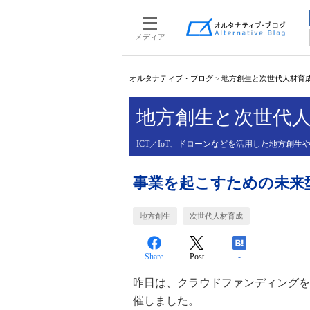
メディア
オルタナティブ・ブログ
>
地方創生と次世代人材育
地方創生と次世代
ICT／IoT、ドローンなどを活用した地方創
事業を起こすための未来
地方創生
次世代人材育成
Share
Post
-
昨日は、クラウドファンディングを
催しました。