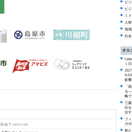
ビジネ
ビジ
ミド
人材育
地域
社会 
オル
Li
く日
20
NA
影響
「両
る-
略で
三菱
社を
出す
フィ
ガポ
変わる？
(2025/11/26)
割と