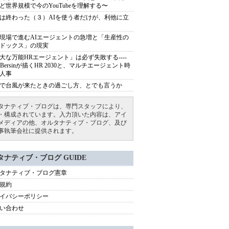
ど世界規模で今のYouTubeを理解する〜
は終わった（３）AIを使う者だけが、利他に立
現場で進むAIエージェントの急増と「生産性の
ドックス」の現実
大な万能HRエージェント」は必ず失敗する----
sh Bersinが描くHR 2030と、マルチエージェント時
人事
で台風が来たときの過ごし方、とでも言うか
タナティブ・ブログは、専門スタッフにより、
・構成されています。入力頂いた内容は、アイ
メディアの他、オルタナティブ・ブログ、及び
事執筆会社に提供されます。
タナティブ・ブログ GUIDE
タナティブ・ブログ憲章
規約
イバシーポリシー
い合わせ