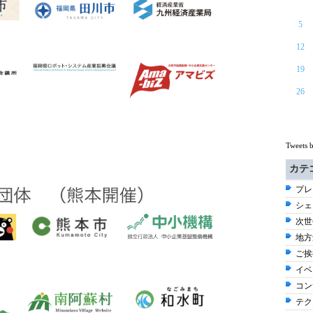
5
12
19
26
Tweets 
カテ
プレ
シェ
次世
地方
ご挨拶
イベ
コン
テク