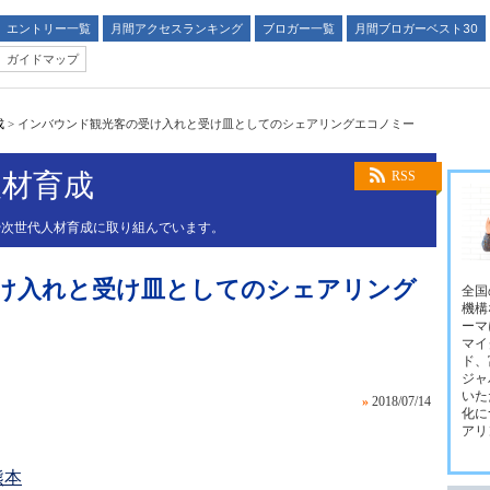
エントリー一覧
月間アクセスランキング
ブロガー一覧
月間ブロガーベスト30
ガイドマップ
成
>
インバウンド観光客の受け入れと受け皿としてのシェアリングエコノミー
人材育成
RSS
生や次世代人材育成に取り組んでいます。
け入れと受け皿としてのシェアリング
全国
機構
ーマ
マイ
ド、
ジャ
いた
»
2018/07/14
化に
アリ
熊本