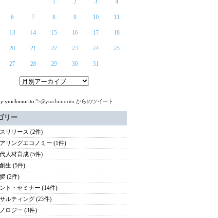
1
2
3
4
6
7
8
9
10
11
13
14
15
16
17
18
20
21
22
23
24
25
27
28
29
30
31
by yuichimorito
">@yuichimorito からのツイート
ゴリー
スリリース (2件)
アリングエコノミー (1件)
代人材育成 (5件)
創生 (5件)
 (2件)
ント・セミナー (14件)
サルティング (23件)
ノロジー (3件)