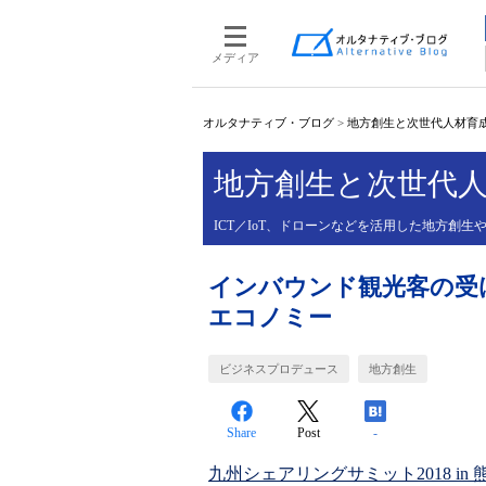
メディア
オルタナティブ・ブログ
>
地方創生と次世代人材育
地方創生と次世代
ICT／IoT、ドローンなどを活用した地方創
インバウンド観光客の受
エコノミー
ビジネスプロデュース
地方創生
Share
Post
-
九州シェアリングサミット2018 in 