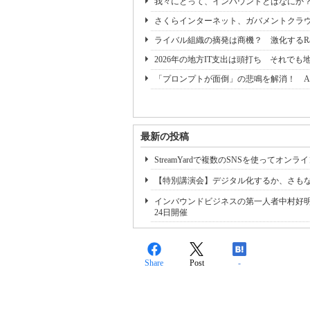
我々にとって、インバウンドとはなにか
さくらインターネット、ガバメントクラウド正
ライバル組織の摘発は商機？ 激化するR
2026年の地方IT支出は頭打ち それでも
「プロンプトが面倒」の悲鳴を解消！ A
最新の投稿
StreamYardで複数のSNSを使ってオ
【特別講演会】デジタル化するか、さも
インバウンドビジネスの第一人者中村好明
24日開催
Share
Post
-