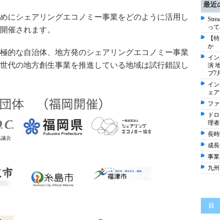
最近
めにシェアリングエコノミー事業をどのように活用し
St
って
開催されます。
【特
か 
極的な自治体、地方発のシェアリングエコノミー事業
イン
世代の地方創生事業を推進している地域は試行錯誤し
演 
プ7
イン
ェア
ファ
ドロ
理者
長時
成長
事業
九州
日