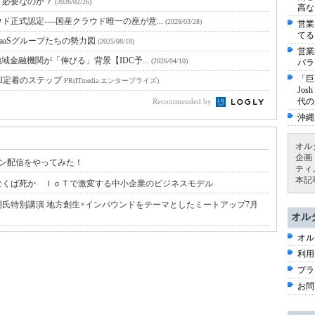
？必要なのか？
(2026/02/26)
高な
式認定----国産クラウド唯一の座が意...
(2026/03/28)
営業
てる
aaSグループたちの勢力図
(2025/08/18)
営業
地域金融機関が「伸びる」背景【IDC予...
(2026/04/10)
パラ
「巨
I定着のステップ
PR(ITmedia エンタープライズ)
Jo
代の
Recommended by
沖縄
オル
企画
ンライン配信をやってみた！
ティ
本記
なくば死か ＩｏＴで激変する中小企業のビジネスモデル
氏特別講演 地方創生×インバウンドをテーマとしたミートアップ7月
オル
オル
利用
プラ
お問