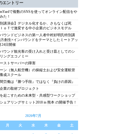
のエントリー
reamYardで複数のSNSを使ってオンライン配信をや
みた！
別講演会】デジタル化するか、さもなくば死
ＩｏＴで激変する中小企業のビジネスモデル
バウンドビジネスの第一人者中村好明氏特別講
地方創生×インバウンドをテーマとしたミートアッ
月24日開催
バウンド観光客の受け入れと受け皿としてのシ
リングエコノミー
ーストサーバーの障害
ーン（無人航空機）の操縦士および安全運航管
養成スクール
間労働は『勝つ手段』ではなく『負けの原因』
企業の取材プロジェクト
を起こすための未来型・共感型ワークショップ
シェアリングサミット2018 in 熊本 の開催予告！
2026年7月
月
火
水
木
金
土