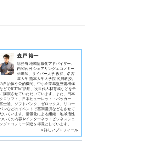
森戸 裕一
総務省 地域情報化アドバイザー、
内閣官房 シェアリングエコノミー
伝道師、サイバー大学 教授、名古
屋大学 熊本大学大学院 客員教授。
の自治体や公的機関、中小企業基盤整備機構
などでICT/IoT活用、次世代人材育成などをテ
に講演させていただいています。また、日本
クロソフト、日本ヒューレット・パッカー
富士通、ソフトバンク、ゼロックス、リコー
パンなどのイベントで基調講演などをさせて
だいています。情報化による組織・地域活性
ついての内容やインターネットビジネスシェ
ングエコノミー関連を得意としています。
» 詳しいプロフィール