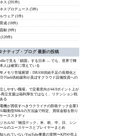
ス (291件)
ネスプロデュース (5件)
ルウェア (1件)
成 (18件)
貢献 (9件)
(120件)
タナティブ・ブログ 最新の投稿
nkedInで見る「鎖国」する日本 ― でも、世界で輝
本人は確実に増えている
27年メモリ市場展望：DRAM供給不足の長期化と
ND Flash供給緩和が及ぼすクラウド設備投資への
立しやすい職場」で定着意向が44.9ポイント上が
---両立支援は福利厚生ではなく、リテンション戦
ある
電機が買収すべきウクライナの防衛テック企業3
AI駆動型M&Aの方法論で特定、買収金額を割り
ケーススタディ
ジカルAI「物流テック」米、欧、中、日、シン
ールのユースケースとプレイヤーまとめ
知られていないYouTube事業の実態〜KPIや売上