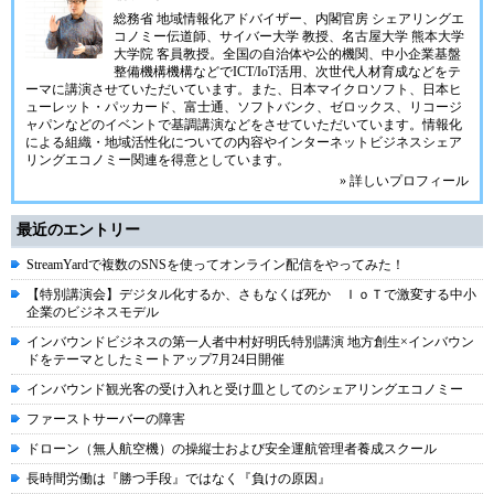
総務省 地域情報化アドバイザー、内閣官房 シェアリングエ
コノミー伝道師、サイバー大学 教授、名古屋大学 熊本大学
大学院 客員教授。全国の自治体や公的機関、中小企業基盤
整備機構機構などでICT/IoT活用、次世代人材育成などをテ
ーマに講演させていただいています。また、日本マイクロソフト、日本ヒ
ューレット・パッカード、富士通、ソフトバンク、ゼロックス、リコージ
ャパンなどのイベントで基調講演などをさせていただいています。情報化
による組織・地域活性化についての内容やインターネットビジネスシェア
リングエコノミー関連を得意としています。
» 詳しいプロフィール
最近のエントリー
StreamYardで複数のSNSを使ってオンライン配信をやってみた！
【特別講演会】デジタル化するか、さもなくば死か ＩｏＴで激変する中小
企業のビジネスモデル
インバウンドビジネスの第一人者中村好明氏特別講演 地方創生×インバウン
ドをテーマとしたミートアップ7月24日開催
インバウンド観光客の受け入れと受け皿としてのシェアリングエコノミー
ファーストサーバーの障害
ドローン（無人航空機）の操縦士および安全運航管理者養成スクール
長時間労働は『勝つ手段』ではなく『負けの原因』