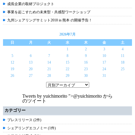
成長企業の取材プロジェクト
事業を起こすための未来型・共感型ワークショップ
九州シェアリングサミット2018 in 熊本 の開催予告！
2026年7月
日
月
火
水
木
金
土
1
2
3
4
5
6
7
8
9
10
11
12
13
14
15
16
17
18
19
20
21
22
23
24
25
26
27
28
29
30
31
Tweets by yuichimorito
">@yuichimorito から
のツイート
カテゴリー
プレスリリース (2件)
シェアリングエコノミー (1件)