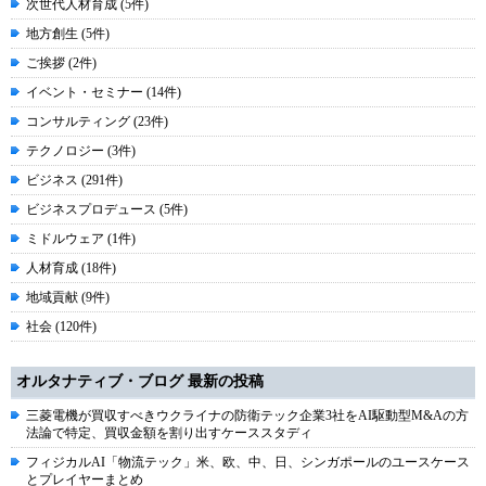
次世代人材育成 (5件)
地方創生 (5件)
ご挨拶 (2件)
イベント・セミナー (14件)
コンサルティング (23件)
テクノロジー (3件)
ビジネス (291件)
ビジネスプロデュース (5件)
ミドルウェア (1件)
人材育成 (18件)
地域貢献 (9件)
社会 (120件)
オルタナティブ・ブログ 最新の投稿
三菱電機が買収すべきウクライナの防衛テック企業3社をAI駆動型M&Aの方
法論で特定、買収金額を割り出すケーススタディ
フィジカルAI「物流テック」米、欧、中、日、シンガポールのユースケース
とプレイヤーまとめ