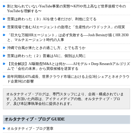
割と知られていないYouTube事業の実態〜KPIや売上高など世界規模で今の
YouTubeを理解する〜
営業は終わった（３）AIを使う者だけが、利他に立てる
営業現場で進むAIエージェントの急増と「生産性のパラドックス」の現実
「巨大な万能HRエージェント」は必ず失敗する----Josh Bersinが描くHR 2030
と、マルチエージェント時代の人事
沖縄で台風が来たときの過ごし方、とでも言うか
営業は終わった（２）普遍はAIに、個別は人間に
【完全解説】AI駆動型M&Aとは何か――AIモデル＋Deep Researchアルゴリズ
ムで「会社の未来」から買収候補を逆算する
前年同期比43%成長、世界クラウド市場における上位3社シェアとネオクラウ
ド企業9社の影響
オルタナティブ・ブログは、専門スタッフにより、企画・構成されていま
す。入力頂いた内容は、アイティメディアの他、オルタナティブ・ブロ
グ、及び本記事執筆会社に提供されます。
オルタナティブ・ブログ GUIDE
オルタナティブ・ブログ憲章