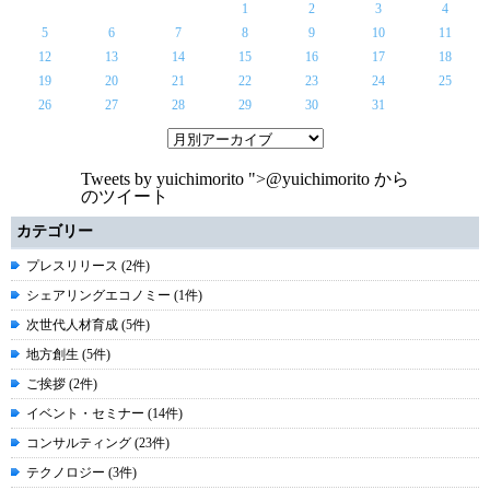
1
2
3
4
5
6
7
8
9
10
11
12
13
14
15
16
17
18
19
20
21
22
23
24
25
26
27
28
29
30
31
Tweets by yuichimorito
">@yuichimorito から
のツイート
カテゴリー
プレスリリース (2件)
シェアリングエコノミー (1件)
次世代人材育成 (5件)
地方創生 (5件)
ご挨拶 (2件)
イベント・セミナー (14件)
コンサルティング (23件)
テクノロジー (3件)