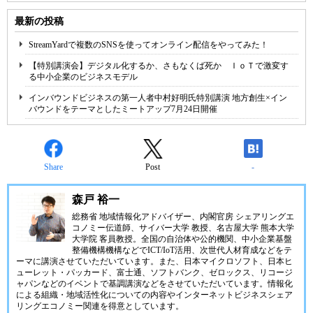
最新の投稿
StreamYardで複数のSNSを使ってオンライン配信をやってみた！
【特別講演会】デジタル化するか、さもなくば死か ＩｏＴで激変す
る中小企業のビジネスモデル
インバウンドビジネスの第一人者中村好明氏特別講演 地方創生×イン
バウンドをテーマとしたミートアップ7月24日開催
Share
Post
-
森戸 裕一
総務省 地域情報化アドバイザー、内閣官房 シェアリングエ
コノミー伝道師、サイバー大学 教授、名古屋大学 熊本大学
大学院 客員教授。全国の自治体や公的機関、中小企業基盤
整備機構機構などでICT/IoT活用、次世代人材育成などをテ
ーマに講演させていただいています。また、日本マイクロソフト、日本ヒ
ューレット・パッカード、富士通、ソフトバンク、ゼロックス、リコージ
ャパンなどのイベントで基調講演などをさせていただいています。情報化
による組織・地域活性化についての内容やインターネットビジネスシェア
リングエコノミー関連を得意としています。