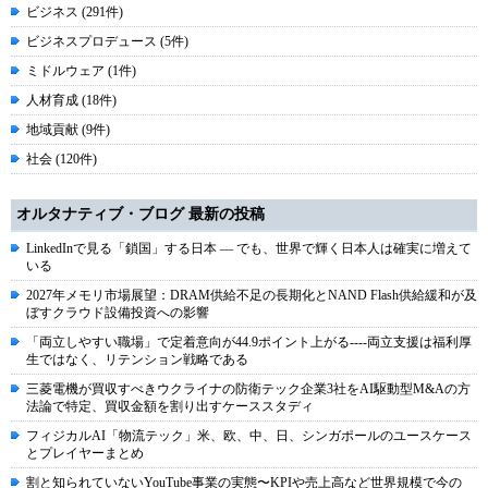
ビジネス (291件)
ビジネスプロデュース (5件)
ミドルウェア (1件)
人材育成 (18件)
地域貢献 (9件)
社会 (120件)
オルタナティブ・ブログ 最新の投稿
LinkedInで見る「鎖国」する日本 ― でも、世界で輝く日本人は確実に増えて
いる
2027年メモリ市場展望：DRAM供給不足の長期化とNAND Flash供給緩和が及
ぼすクラウド設備投資への影響
「両立しやすい職場」で定着意向が44.9ポイント上がる----両立支援は福利厚
生ではなく、リテンション戦略である
三菱電機が買収すべきウクライナの防衛テック企業3社をAI駆動型M&Aの方
法論で特定、買収金額を割り出すケーススタディ
フィジカルAI「物流テック」米、欧、中、日、シンガポールのユースケース
とプレイヤーまとめ
割と知られていないYouTube事業の実態〜KPIや売上高など世界規模で今の