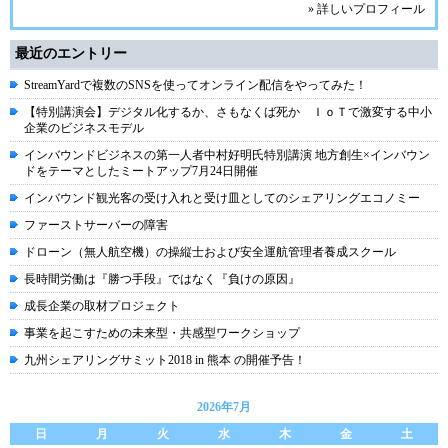
» 詳しいプロフィール
最近のエントリー
StreamYardで複数のSNSを使ってオンライン配信をやってみた！
【特別講演会】デジタル化するか、さもなくば死か ＩｏＴで激変する中小
企業のビジネスモデル
インバウンドビジネスの第一人者中村好明氏特別講演 地方創生×インバウン
ドをテーマとしたミートアップ7月24日開催
インバウンド観光客の受け入れと受け皿としてのシェアリングエコノミー
ファーストサーバーの障害
ドローン（無人航空機）の操縦士および安全運航管理者養成スクール
長時間労働は『勝つ手段』ではなく『負けの原因』
成長企業の取材プロジェクト
事業を起こすための未来型・共感型ワークショップ
九州シェアリングサミット2018 in 熊本 の開催予告！
2026年7月
日
月
火
水
木
金
土