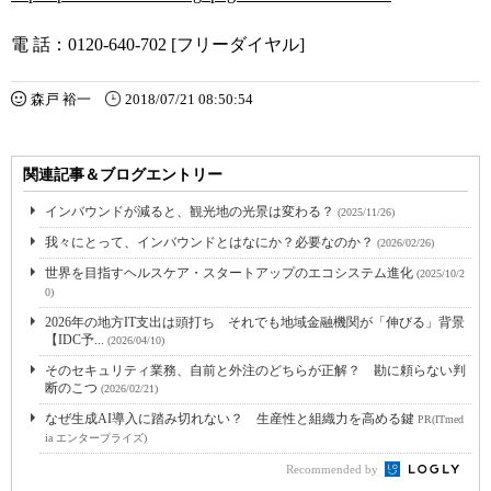
電 話：0120-640-702 [フリーダイヤル]
森戸 裕一
2018/07/21 08:50:54
関連記事＆ブログエントリー
インバウンドが減ると、観光地の光景は変わる？
(2025/11/26)
我々にとって、インバウンドとはなにか？必要なのか？
(2026/02/26)
世界を目指すヘルスケア・スタートアップのエコシステム進化
(2025/10/2
0)
2026年の地方IT支出は頭打ち それでも地域金融機関が「伸びる」背景
【IDC予...
(2026/04/10)
そのセキュリティ業務、自前と外注のどちらが正解？ 勘に頼らない判
断のこつ
(2026/02/21)
なぜ生成AI導入に踏み切れない？ 生産性と組織力を高める鍵
PR(ITmed
ia エンタープライズ)
Recommended by