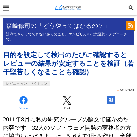
森崎修司の「どうやってはかるの？」
計測できそうでできない多くのこと。エンピリカル（実証的）アプローチ
で。
目的を設定して検出のたびに確認すると
レビューの結果が安定することを検証（若
干堅苦しくなることも確認）
レビュー/インスペクション
»
2011/12/28
Share
Post
-
2011年8月に私の研究グループの論文で確かめた
内容です。32人のソフトウェア開発の実務者の方
に協力いただきました。5, 6人で1班を作り、全部