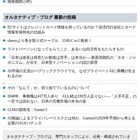
開発期間 (3件)
オルタナティブ・ブログ 最新の投稿
ECサイトはクレジットカード情報を持っているのか？決済代行会社とカード
情報非保持化の仕組み
cheeroより巻き取り式ケーブル USB-C to C発表！
ラストパーソンになってもらうこと、あるいは自主性をもたらすもの
「日本は改良は得意だが創造は苦手」は本当か----新原浩朗氏の「ネオ・ジャ
ポニズム」が示す、日本型イノベーションの設計原理
AI市場の主流がパブリッククラウドでも、なぜプライベートAIに商機が生ま
れるのか
その「なんて」が、切り捨てているものについて
2040年、事務職は437万人余り、AI人材は339万人足りない----「人手不足」の
一言では語れない、日本の労働市場の本当の姿
LLMの固有名：Sonnet 5
AI推論によるプライバシーリスクとは何か、Gartnerの2029年予測から考える
企業のAIガバナンス
オルタナティブ・ブログは、専門スタッフにより、企画・構成されていま