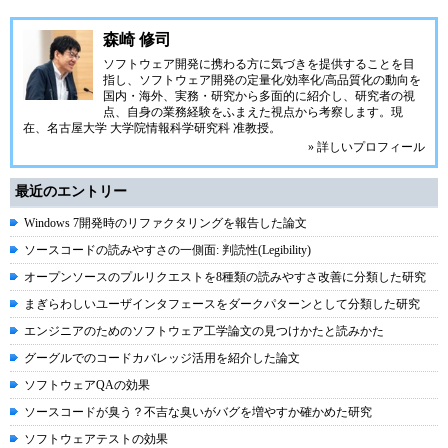
森崎 修司
ソフトウェア開発に携わる方に気づきを提供することを目
指し、ソフトウェア開発の定量化/効率化/高品質化の動向を
国内・海外、実務・研究から多面的に紹介し、研究者の視
点、自身の業務経験をふまえた視点から考察します。現
在、名古屋大学 大学院情報科学研究科 准教授。
» 詳しいプロフィール
最近のエントリー
Windows 7開発時のリファクタリングを報告した論文
ソースコードの読みやすさの一側面: 判読性(Legibility)
オープンソースのプルリクエストを8種類の読みやすさ改善に分類した研究
まぎらわしいユーザインタフェースをダークパターンとして分類した研究
エンジニアのためのソフトウェア工学論文の見つけかたと読みかた
グーグルでのコードカバレッジ活用を紹介した論文
ソフトウェアQAの効果
ソースコードが臭う？不吉な臭いがバグを増やすか確かめた研究
ソフトウェアテストの効果