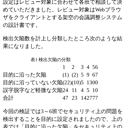
設定はレビュー対象に合わせて各班で相談して決
めていただきました。レビュー対象はWebブラウ
ザをクライアントとする架空の会議調整システム
の設計書です。
検出欠陥数を計上し分類したところ次のような結
果になりました。
表1 検出欠陥の分類
1
2
3
4
5
6
目的に沿った欠陥
(1)
(2)
5
9
6
7
目的に沿っていない欠陥
(22)
(10)
5
13
0
0
誤字脱字など軽微な欠陥
24
11
4
5
1
0
合計
47
23
14
27
7
7
今回の検証では3～6班でセキュリティ上の問題を
検出することを目的に設定されましたので、上の
表では「目的に沿った欠陥」をセキュリティ上の