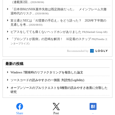
（連載第2回...
(2026/08/04)
「日本IBMのNHK案件失敗は既定路線だった」 メインフレーム大撤
退時代のリスク...
(2026/08/06)
富士通とNECは「AI需要の手応え」をどう語った？ 2026年下半期の
見通しを考...
(2026/08/03)
ピアスをしてても痛くないヘッドホンがありました
PR(Marshall Group AB)
「プロンプトが面倒」の悲鳴を解消！ AI定着のステップ
PR(ITmedia エ
ンタープライズ)
Recommended by
最新の投稿
Windows 7開発時のリファクタリングを報告した論文
ソースコードの読みやすさの一側面: 判読性(Legibility)
オープンソースのプルリクエストを8種類の読みやすさ改善に分類した
研究
Share
Post
-