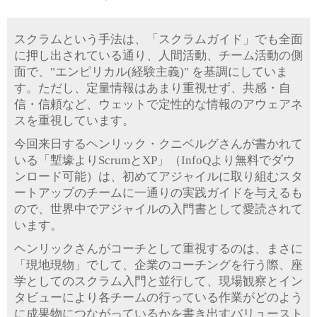
スクラムという手法は、「スクラムガイド」でも全面
に押し出されている通り、人間活動、チーム活動の側
面で、"エンピリカル(経験主義)" を基調にしていま
す。ただし、定量情報はあまり重視せず、共感・自
信・信頼など、ウェットで定性的な情報のアウェアネ
スを重視しています。
今回来日するヘンリック・クニベルグさんが書かれて
いる「塹壕よりScrumとXP」（InfoQより無料でダウ
ンロード可能）は、初めてアジャイルに取り組むスタ
ートアップのチームに一通りの実践ガイドを与えるも
ので、世界中でアジャイルの入門書として愛読されて
います。
ヘンリックさんがコーチとして重視するのは、まさに
「現地現物」でして、企業のコーチングを行う際、座
学としてのスクラム入門と並行して、現場観察とイン
タビューにより各チームの行っている作業がどのよう
に成果物につながっているかを書き出すバリュースト