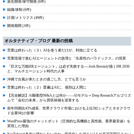
派生開発/保守開発 (6件)
組織/体制 (6件)
計測/メトリクス (49件)
開発期間 (3件)
オルタナティブ・ブログ 最新の投稿
営業は終わった（３）AIを使う者だけが、利他に立てる
営業現場で進むAIエージェントの急増と「生産性のパラドックス」の現実
「巨大な万能HRエージェント」は必ず失敗する----Josh Bersinが描くHR 2030
と、マルチエージェント時代の人事
沖縄で台風が来たときの過ごし方、とでも言うか
営業は終わった（２）普遍はAIに、個別は人間に
【完全解説】AI駆動型M&Aとは何か――AIモデル＋Deep Researchアルゴリズ
ムで「会社の未来」から買収候補を逆算する
前年同期比43%成長、世界クラウド市場における上位3社シェアとネオクラウ
ド企業9社の影響
WordPress最強のチャットボット（圧倒的な高機能と高性能、業界最安値）を
実現した理由