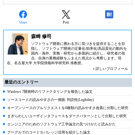
Share
Post
-
森崎 修司
ソフトウェア開発に携わる方に気づきを提供することを目
指し、ソフトウェア開発の定量化/効率化/高品質化の動向を
国内・海外、実務・研究から多面的に紹介し、研究者の視
点、自身の業務経験をふまえた視点から考察します。現
在、名古屋大学 大学院情報科学研究科 准教授。
» 詳しいプロフィール
最近のエントリー
Windows 7開発時のリファクタリングを報告した論文
ソースコードの読みやすさの一側面: 判読性(Legibility)
オープンソースのプルリクエストを8種類の読みやすさ改善に分類した研究
まぎらわしいユーザインタフェースをダークパターンとして分類した研究
エンジニアのためのソフトウェア工学論文の見つけかたと読みかた
グーグルでのコードカバレッジ活用を紹介した論文