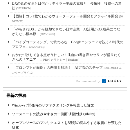
DXの真の変革とは何か：テイラー主義の克服と「俊敏性」獲得への道
筋
(2025/10/24)
【図解】コレ1枚でわかるウォーターフォール開発とアジャイル開発
(20
26/05/20)
「やらされDX」から脱却できない日本企業 AI活用がDX成果につな
がらない根本原...
(2025/12/26)
「バイブコーディング」で終わるな Googleエンジニアが説くAI時代の
プロフェ...
(2026/03/03)
おかたづけもできる点がうれしい！ 動物の鳴き声やセリフが盛りだく
さんの「アニア ...
PR(タカラトミー｜Hugkum)
「プロンプトが面倒」の悲鳴を解消！ AI定着のステップ
PR(ITmedia エ
ンタープライズ)
Recommended by
最新の投稿
Windows 7開発時のリファクタリングを報告した論文
ソースコードの読みやすさの一側面: 判読性(Legibility)
オープンソースのプルリクエストを8種類の読みやすさ改善に分類した
研究