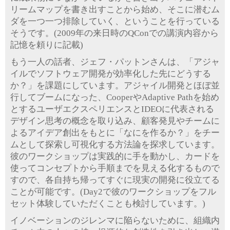
リームマップを書き出すことから始め、そこに潜むム
ダを一つ一つ排除していく、ということを行っている
そうです。(2009年の来日時のQConでの講演内容から
記憶を頼りに記載)
もう一人の話者、ジェフ・パットンさんは、「アジャ
イルでソフトウェア開発が効率化した先にどうする
か？」を課題にしています。アジャイル開発とほぼ並
行してブームになった、CooperやAdaptive Pathを始め
とするユーザエクスペリエンスとIDEOに代表される
デザイン思考の概念を取り込み、顧客発見やチームに
よるアイデア創出をもとに「なにを作るか？」をチー
ムとして探索し可視化する方法論を探求しています。
彼のワークショップは実践的に手を動かし、カードを
使ってコンセプトから手順までを見える化するもので
すので、各自持ち帰ってすぐに現実の開発に役立てる
ことが可能です。(Day2で彼のワークショップをフル
セット体験していただくことも検討しています。)
イノベーションのジレンマに陥らないために、組織内