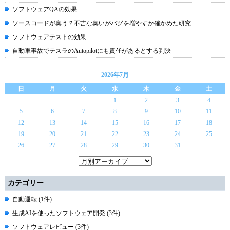
ソフトウェアQAの効果
ソースコードが臭う？不吉な臭いがバグを増やすか確かめた研究
ソフトウェアテストの効果
自動車事故でテスラのAutopilotにも責任があるとする判決
2026年7月
日
月
火
水
木
金
土
1
2
3
4
5
6
7
8
9
10
11
12
13
14
15
16
17
18
19
20
21
22
23
24
25
26
27
28
29
30
31
カテゴリー
自動運転 (1件)
生成AIを使ったソフトウェア開発 (3件)
ソフトウェアレビュー (3件)