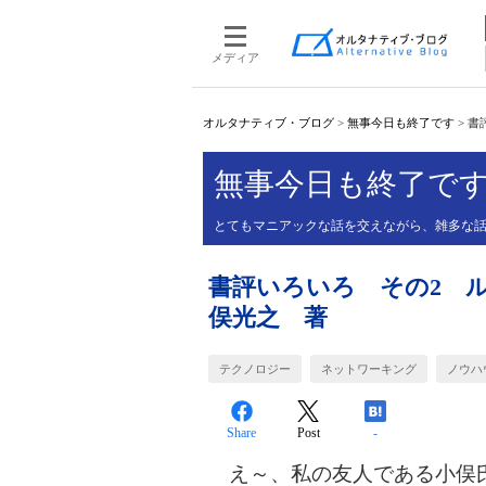
メディア
オルタナティブ・ブログ
>
無事今日も終了です
>
書
無事今日も終了で
とてもマニアックな話を交えながら、雑多な
書評いろいろ その2 
俣光之 著
テクノロジー
ネットワーキング
ノウハ
Share
Post
-
え～、私の友人である小俣氏