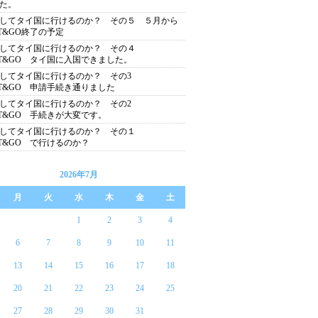
た。
してタイ国に行けるのか？ その５ ５月から
ST&GO終了の予定
たしてタイ国に行けるのか？ その４
ST&GO タイ国に入国できました。
してタイ国に行けるのか？ その3
ST&GO 申請手続き通りました
してタイ国に行けるのか？ その2
ST&GO 手続きが大変です。
たしてタイ国に行けるのか？ その１
ST&GO で行けるのか？
2026年7月
月
火
水
木
金
土
1
2
3
4
6
7
8
9
10
11
13
14
15
16
17
18
20
21
22
23
24
25
27
28
29
30
31