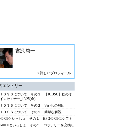
宮沢 純一
» 詳しいプロフィール
のエントリー
ＩＤＳＳについて その３ 【JCDSC】秋のオ
インセミナー_10/25(金)
ＩＤＳＳについて その２ Ver 4.0の対応
ＩＤＳＳについて その１ 簡単な解説
 245 G9といっしょ その１ HP 245 G9にシフト
s-dk0000といっしょ その５ バッテリーを交換し