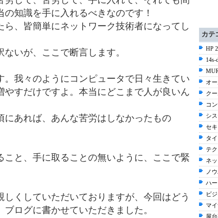
当の知識を手に入れるべきなのです！
ら、皆簡単にネットワーク技術者になってし
カテ
HP 2
訳ないが、ここで断言します。
14s-
MUR
。我々のようにコンピュータで日々生きてい
オー
増やすだけですよ。本当にどこまで人が良いん
クー
コン
シス
頃にあれば、あんな苦労はしなかったもの
セキ
タイ
テク
こと、手に取ることの無いように、ここで緊
ネッ
ノウハ
ハー
ビジネ
しくしていただいておりますが、今回はどう
マイ
、ブログに書かせていただきました。
屋台夜