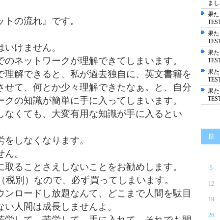
まし
果た
ットの流れ』です。
TE
果
TE
はいけません。
果た
のネットワークが理解できてしまいます。
TE
果た
理解できると、私が過去独自に、英文書籍を
TE
させて、何とか少々理解できたなぁ。と、自分
果
ークの知識が簡単に手に入ってしまいます。
TE
なくても、大変有用な知識が手に入るとい
。
日
労をしなくなります。
せん。
取ることさえしないことをお勧めします。
5
円（税別）なので、必ず買ってしまいます。
12
ンロードし放題なんて、どこまで人間を駄目
19
ない人間は成長しませんよ。
26
労して、苦労して、手に入れて、それでも間