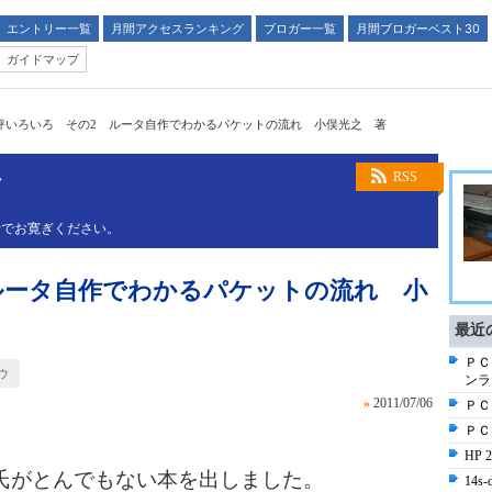
エントリー一覧
月間アクセスランキング
ブロガー一覧
月間ブロガーベスト30
ガイドマップ
評いろいろ その2 ルータ自作でわかるパケットの流れ 小俣光之 著
す
RSS
話でお寛ぎください。
ルータ自作でわかるパケットの流れ 小
最近
ＰＣ
ウ
ンラ
»
2011/07/06
ＰＣ
ＰＣ
HP
がとんでもない本を出しました。
14