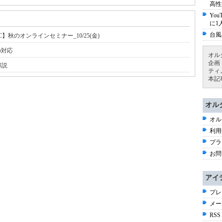
高性
Yo
に1
台風
秋のオンラインセミナー_10/25(金)
の対応
オル
企画
解説
ティ
本記
オル
オル
利用
プラ
お問
アイ
プレ
メー
RSS