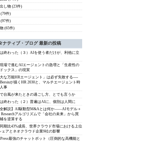
出し物 (23件)
(79件)
(97件)
 (65件)
タナティブ・ブログ 最新の投稿
は終わった（３）AIを使う者だけが、利他に立
現場で進むAIエージェントの急増と「生産性の
ドックス」の現実
大な万能HRエージェント」は必ず失敗する----
sh Bersinが描くHR 2030と、マルチエージェント時
人事
で台風が来たときの過ごし方、とでも言うか
は終わった（２）普遍はAIに、個別は人間に
全解説】AI駆動型M&Aとは何か――AIモデル＋
ep Researchアルゴリズムで「会社の未来」から買
補を逆算する
同期比43%成長、世界クラウド市場における上位
シェアとネオクラウド企業9社の影響
rdPress最強のチャットボット（圧倒的な高機能と