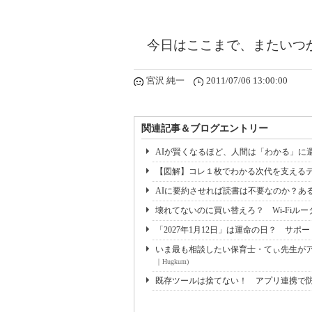
今日はここまで、またいつ
宮沢 純一
2011/07/06 13:00:00
関連記事＆ブログエントリー
AIが賢くなるほど、人間は「わかる」に還
【図解】コレ１枚でわかる次代を支える
AIに要約させれば読書は不要なのか？あ
壊れてないのに買い替えろ？ Wi-Fiルー
「2027年1月12日」は運命の日？ サ
いま最も相談したい保育士・てぃ先生がアド
｜Hugkum)
既存ツールは捨てない！ アプリ連携で