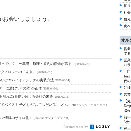
掘り
社会 
かお会いしましょう。
観光 
食べ物
オル
営業
てる
営業
っていく 〜基礎・原理・原則の価値が高ま...
(2026/07/29)
パラ
「巨
テクノロジーの「未来」
(2026/07/28)
Jo
るいはヤバイぞアンテナの実装方法
(2026/03/24)
代の
沖縄
ターに潜む“5年の壁”の正体
(2026/04/01)
営業
ポート切れOSを使い続ける会社の末路
(2026/02/18)
【完
バイス！ 子どもの“おてつだい”に、どん...
PR(アタック・キュキュット
De
収候
前年
防ぐ情報のサイロ化
PR(ITmedia エンタープライズ)
3社
Recommended by
Wo