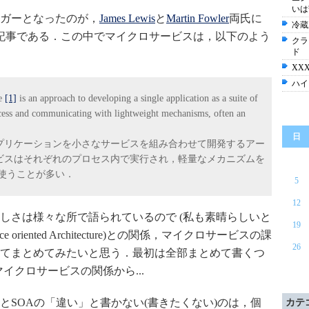
いは
ガーとなったのが，
James Lewis
と
Martin Fowler
両氏に
冷蔵
記事である．この中でマイクロサービスは，以下のよう
クラ
ド
XX
ハイ
le
[1]
is an approach to developing a single application as a suite of
ocess and communicating with lightweight mechanisms, often an
日
アプリケーションを小さなサービスを組み合わせて開発するアー
ビスはそれぞれのプロセス内で実行され，軽量なメカニズムを
PIを使うことが多い．
5
12
しさは様々な所で語られているので (私も素晴らしいと
19
 oriented Architecture)との関係，マイクロサービスの課
26
てまとめてみたいと思う．最初は全部まとめて書くつ
イクロサービスの関係から...
とSOAの「違い」と書かない(書きたくない)のは，個
カテ