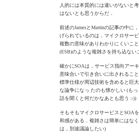
人的には本質的には違いがないと考
はないとも思うからだ．
前述のJamesとMartinの記事の中に，"
げられているのは，マイクロサービ
複数の意味がありわかりにくいこと，SOAの
(ESB)のような複雑さを持ち込な
確かにSOAは，サービス指向アー
意味合いで引き合いに出されるこ
標準仕様が周辺技術を含めると巨大に
な論争になっ たのも懐かしい (も
話を聞くと何だかなあとも思う :-))
そもそもマイクロサービスとSOA
和感がある．複雑さは簡単にはなく
は，別途議論したい)