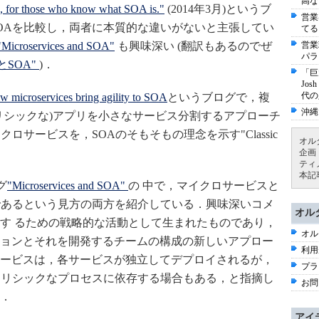
高な
, for those who know what SOA is."
(2014年3月)というブ
営業
OAを比較し，両者に本質的な違いがないと主張してい
てる
"Microservices and SOA"
も興味深い (翻訳もあるのでぜ
営業
パラ
SOA"
)．
「巨
Jo
代の
w microservices bring agility to SOA
というブログで，複
沖縄
リシックな)アプリを小さなサービス分割するアプローチ
ロサービスを，SOAのそもそもの理念を示す"Classic
オル
企画
ティ
本記
グ
"Microservices and SOA"
の 中で，マイクロサービスと
であるという見方の両方を紹介している．興味深いコメ
オル
革す るための戦略的な活動として生まれたものであり，
オル
ョンとそれを開発するチームの構成の新しいアプロー
利用
ービスは，各サービスが独立してデプロイされるが，
プラ
ノリシックなプロセスに依存する場合もある，と指摘し
お問
．
アイ