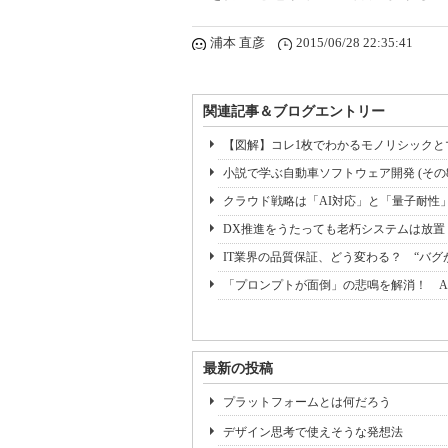
浦本 直彦
2015/06/28 22:35:41
関連記事＆ブログエントリー
【図解】コレ1枚でわかるモノリシック
小説で学ぶ自動車ソフトウェア開発 (その8)
クラウド戦略は「AI対応」と「量子耐性
DX推進をうたっても老朽システムは放
IT業界の品質保証、どう変わる？ “バ
「プロンプトが面倒」の悲鳴を解消！ A
最新の投稿
プラットフォームとは何だろう
デザイン思考で使えそうな発想法