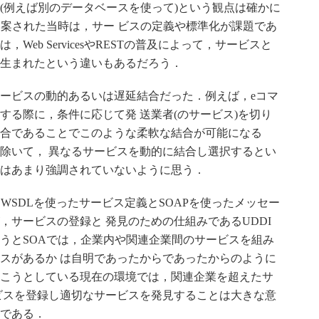
(例えば別のデータベースを使って)という観点は確かに
提案された当時は，サー ビスの定義や標準化が課題であ
eb ServicesやRESTの普及によって，サービスと
生まれたという違いもあるだろう．
ービスの動的あるいは遅延結合だった．例えば，eコマ
する際に，条件に応じて発 送業者(のサービス)を切り
合であることでこのような柔軟な結合が可能になる
除いて， 異なるサービスを動的に結合し選択するとい
はあまり強調されていないように思う．
WSDLを使ったサービス定義とSOAPを使ったメッセー
，サービスの登録と 発見のための仕組みであるUDDI
うとSOAでは，企業内や関連企業間のサービスを組み
スがあるか は自明であったからであったからのように
こうとしている現在の環境では，関連企業を超えたサ
ビスを登録し適切なサービスを発見することは大きな意
である．