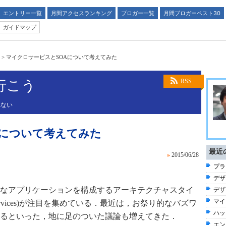
エントリー一覧
月間アクセスランキング
ブロガー一覧
月間ブロガーベスト30
ガイドマップ
>
マイクロサービスとSOAについて考えてみた
に行こう
RSS
れない
Aについて考えてみた
最近
»
2015/06/28
プラ
デザ
なアプリケーションを構成するアーキテクチャスタイ
デザ
マイ
services)が注目を集めている．最近は，お祭り的なバズワ
ハッ
るといった，地に足のついた議論も増えてきた．
エン