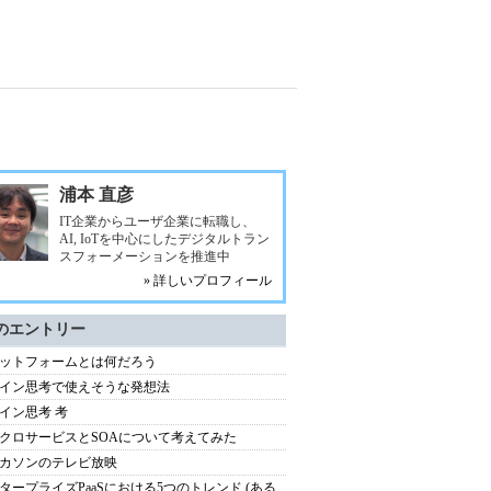
浦本 直彦
IT企業からユーザ企業に転職し、
AI, IoTを中心にしたデジタルトラン
スフォーメーションを推進中
» 詳しいプロフィール
のエントリー
ットフォームとは何だろう
イン思考で使えそうな発想法
イン思考 考
クロサービスとSOAについて考えてみた
カソンのテレビ放映
タープライズPaaSにおける5つのトレンド (ある