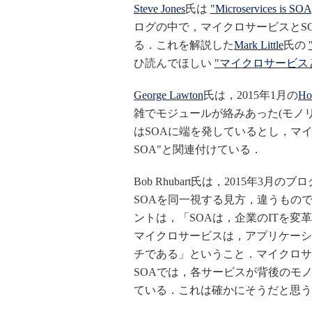
Steve Jones
氏は
"Microservices is SOA
ログの中で，マイクロサービスとS
る．これを解説した
Mark Little
氏の
ひ読んでほしい
"マイクロサービスと
George Lawton
氏は，2015年1月の
Ho
雑でモジュールが絡みあった(モノ
はSOAに端を発しているとし，マイク
SOA"と関連付けている．
Bob Rhubart氏は，2015年3月のブロ
SOAを同一視する見方，違うもの
ントは，「SOAは，企業のITを変
マイクロサービスは，アプリケーシ
チである」ということ．マイクロサ
SOAでは，各サービスが背後のモ
ている．これは確かにそうだと思う