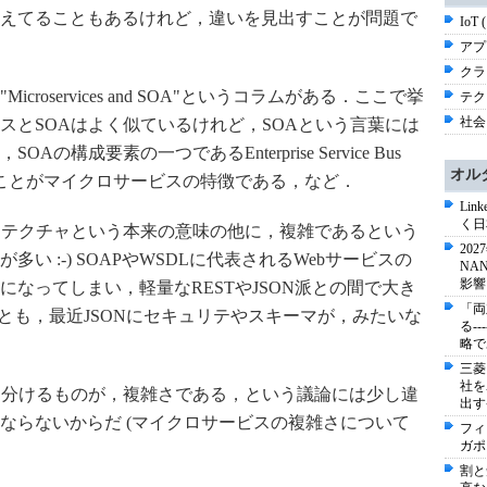
えてることもあるけれど，違いを見出すことが問題で
IoT 
アプ
クラ
Microservices and SOA"というコラムがある．ここで挙
テク
社会 
スとSOAはよく似ているけれど，SOAという言葉には
構成要素の一つであるEnterprise Service Bus
オル
いことがマイクロサービスの特徴である，など．
Li
く日
キテクチャという本来の意味の他に，複雑であるという
20
とが多い
:-)
SOAPやWSDLに代表されるWebサービスの
NA
影響
なってしまい，軽量なRESTやJSON派との間で大き
「両
っとも，最近JSONにセキュリテやスキーマが，みたいな
る-
略で
三菱
社を
を分けるものが，複雑さである，という議論には少し違
出す
ならないからだ (マイクロサービスの複雑さについて
フィ
ガポ
割と