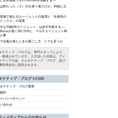
ど世界規模で今のYouTubeを理解する〜
は終わった（３）AIを使う者だけが、利他に立
現場で進むAIエージェントの急増と「生産性の
ドックス」の現実
大な万能HRエージェント」は必ず失敗する----
sh Bersinが描くHR 2030と、マルチエージェント時
人事
で台風が来たときの過ごし方、とでも言うか
タナティブ・ブログは、専門スタッフにより、
・構成されています。入力頂いた内容は、アイ
メディアの他、オルタナティブ・ブログ、及び
事執筆会社に提供されます。
タナティブ・ブログ GUIDE
タナティブ・ブログ憲章
規約
イバシーポリシー
い合わせ
ティメディアからのお知らせ