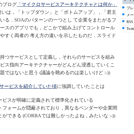
のブログ
「マイクロサービスアーキテクチャとは何か」
プレ
の違いは，「トップダウン」と「ボトムアップ」，「君主
メー
いる．SOAのパターンの一つとし て企業をまたがるフ
RSS
ースのアプリでも，どこかで組み上げてコントロール
Twitt
やすく両者の 考え方の違いを示したものだ．スライド
持つサービスとして定義し，それらのサービスを組み
ビス指向アーキテクチャーがどんどん浸透していくこ
はないと思う (議論を眺めるのは楽しいけど :-))
ebサービスを紹介していた頃
に強調していたことは
ービスが明確に定義されて標準化されている
トフォームが隠蔽されており，異なるベンダーや企業間
できる (CORBAでは難しかったよね，みたいな :-))