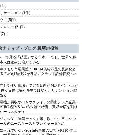
(1件)
リケーション (1件)
ウド (5件)
ノロジー (21件)
(7件)
タナティブ・ブログ 最新の投稿
nkedInで見る「鎖国」する日本 ― でも、世界で輝
本人は確実に増えている
27年メモリ市場展望：DRAM供給不足の長期化と
ND Flash供給緩和が及ぼすクラウド設備投資への
立しやすい職場」で定着意向が44.9ポイント上が
---両立支援は福利厚生ではなく、リテンション戦
ある
電機が買収すべきウクライナの防衛テック企業3
AI駆動型M&Aの方法論で特定、買収金額を割り
ケーススタディ
ジカルAI「物流テック」米、欧、中、日、シン
ールのユースケースとプレイヤーまとめ
知られていないYouTube事業の実態〜KPIや売上