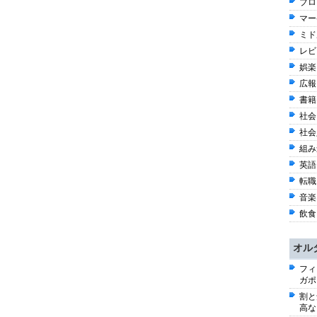
ブロガ
マー
ミド
レビ
娯楽 
広報 
書籍 
社会 
社会
組み込
英語 
転職 
音楽
飲食 
オル
フィ
ガポ
割と
高な