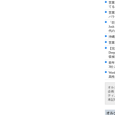
営業
てる
営業
パラ
「巨
Jo
代の
沖縄
営業
【完
De
収候
前年
3社
Wo
高性
オル
企画
ティ
本記
オル