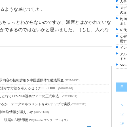
人事
メデ
るような感じでした。
の違
約1
もちょっとわからないのですが、満席とはかかれていな
まし
ができるのではないかと思いました。（もし、入れな
60
なぜ
用す
イン
アル
すヒ
SN
展示内容の技術詳細を中国語媒体で徹底調査
(2025/08/12)
日
活かす方法を考えるセミナー（1100...
(2026/02/09)
行くCES2026視察ツアーの正式申込...
(2025/10/17)
するか データマネジメントを4ステップで実践
(2026/02/03)
5
印刷申込情報が漏えいか
(2025/11/28)
12
！ 現場のAI活用術
PR(ITmedia エンタープライズ)
19