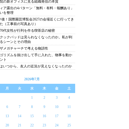
院の新オフィスに見る組織発信の本質
ィア露出の4パターン「無料・有料・報酬あり」
いを整理
年後！国際園芸博覧会2027の会場近くに行ってき
た（工事前の写真あり）
代70代女性が行列を作る喫茶店の秘密
クックパッドは見られなくなったのか。私が利
るシーンとその理由
ザメガチャーチで考える物語性
ゴリズムを抜け出して手に入れた、物事を動か
ント
Sはいつから、友人の近況が見えなくなったのか
2026年7月
月
火
水
木
金
土
1
2
3
4
6
7
8
9
10
11
13
14
15
16
17
18
20
21
22
23
24
25