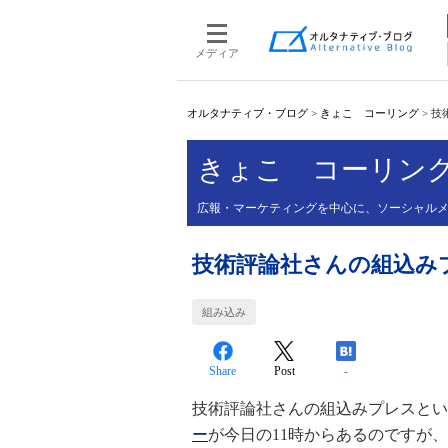
メディア
オルタナティブ・ブログ
>
きょこ コーリング
>
技
きょこ コーリン
広報・マーケティングを中心に、ソーシャルメ
技術評論社さんの組込み
組み込み
Share
Post
-
技術評論社さんの組込みプレスとい
ー
が今日の11時からあるのですが