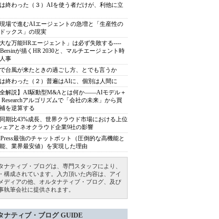
は終わった（３）AIを使う者だけが、利他に立
現場で進むAIエージェントの急増と「生産性の
ドックス」の現実
大な万能HRエージェント」は必ず失敗する----
sh Bersinが描くHR 2030と、マルチエージェント時
人事
で台風が来たときの過ごし方、とでも言うか
は終わった（２）普遍はAIに、個別は人間に
全解説】AI駆動型M&Aとは何か――AIモデル＋
ep Researchアルゴリズムで「会社の未来」から買
補を逆算する
同期比43%成長、世界クラウド市場における上位
シェアとネオクラウド企業9社の影響
rdPress最強のチャットボット（圧倒的な高機能と
能、業界最安値）を実現した理由
タナティブ・ブログは、専門スタッフにより、
・構成されています。入力頂いた内容は、アイ
メディアの他、オルタナティブ・ブログ、及び
事執筆会社に提供されます。
タナティブ・ブログ GUIDE