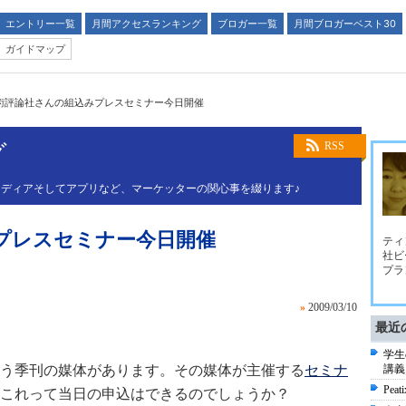
エントリー一覧
月間アクセスランキング
ブロガー一覧
月間ブロガーベスト30
ガイドマップ
術評論社さんの組込みプレスセミナー今日開催
グ
RSS
ディアそしてアプリなど、マーケッターの関心事を綴ります♪
プレスセミナー今日開催
ティ
社ビ
プラ
»
2009/03/10
最近
学生
う季刊の媒体があります。その媒体が主催する
セミナ
講義
Pe
、これって当日の申込はできるのでしょうか？