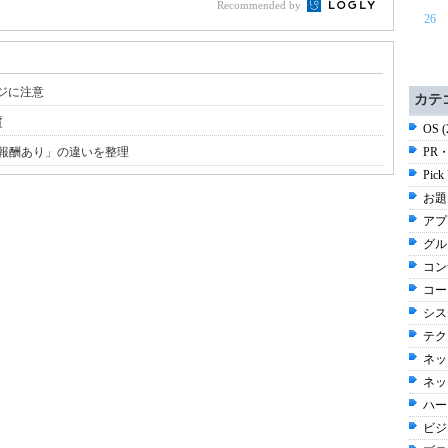
Recommended by
26
ージに注意
カテ
質
OS 
報酬あり」の違いを整理
PR・
Pick
お題 
アプ
グルメ
コン
コー
シス
テク
ネッ
ネッ
ハー
ビジネ