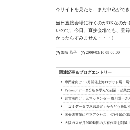
今サイトを見たら、まだ申込ができ
当日直接会場に行くのがOKなのか
いので、今日、直接会場でも、登録
かったらすみません・・・）
加藤 恭子
2009/03/10 09:00:00
関連記事＆ブログエントリー
専門家向け：7月開催上海ロボット展：
Python／データ分析を学んで副業・起業に
経営者向け：元マッキンゼー 廣川謙一さんと
「ゴミデータで意思決定」からどう脱却
国会図書館に不正アクセス、4万件超の
大阪ガスが月2000時間の共有作業を削減