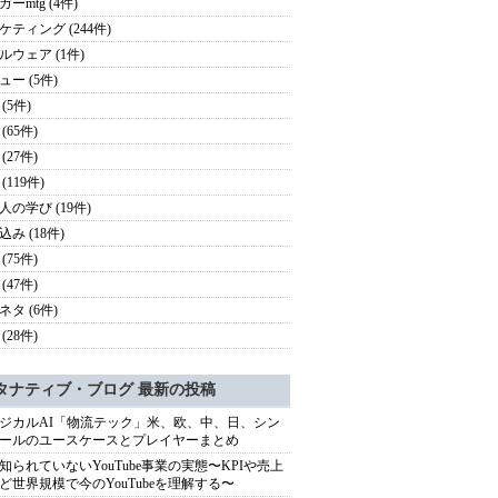
ーmtg (4件)
ケティング (244件)
ルウェア (1件)
ュー (5件)
(5件)
(65件)
(27件)
(119件)
人の学び (19件)
み (18件)
(75件)
(47件)
ネタ (6件)
(28件)
タナティブ・ブログ 最新の投稿
ジカルAI「物流テック」米、欧、中、日、シン
ールのユースケースとプレイヤーまとめ
知られていないYouTube事業の実態〜KPIや売上
ど世界規模で今のYouTubeを理解する〜