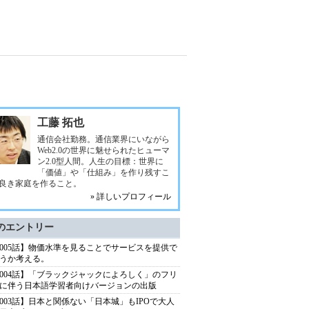
工藤 拓也
通信会社勤務。通信業界にいながら
Web2.0の世界に魅せられたヒューマ
ン2.0型人間。人生の目標：世界に
「価値」や「仕組み」を作り残すこ
良き家庭を作ること。
» 詳しいプロフィール
のエントリー
005話】物価水準を見ることでサービスを提供で
うか考える。
004話】「ブラックジャックによろしく」のフリ
に伴う日本語学習者向けバージョンの出版
003話】日本と関係ない「日本城」もIPOで大人