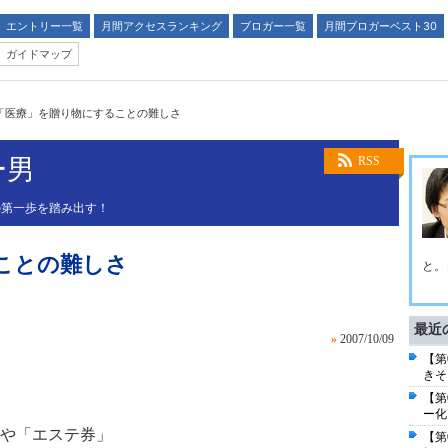
エントリー一覧
月間アクセスランキング
ブロガー一覧
月間ブロガーベスト30
ガイドマップ
「医療」を贈り物にすることの難しさ
ー男
RSS
の第一歩を踏み出す！
ことの難しさ
と。
最近
»
2007/10/09
【第
きそ
【第
ー化
や「エステ券」
【第