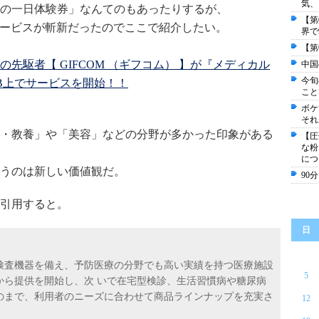
気、
の一日体験券」なんてのもあったりするが、
【第
たサービスが斬新だったのでここで紹介したい。
界で
【第
先駆者【 GIFCOM （ギフコム） 】が『メディカル
中国
今旬
EB上でサービスを開始！！
こと
ボケ
それ
・教養」や「美容」などの分野が多かった印象がある
【圧
な粉
につ
うのは新しい価値観だ。
90
引用すると。
日
査機器を備え、予防医療の分野でも高い実績を持つ医療施設
5
から提供を開始し、次 いで在宅型検診、生活習慣病や糖尿病
のまで、利用者のニーズに合わせて商品ラインナップを充実さ
12