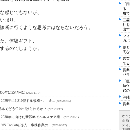
「両
る-
な感じでもないが、
略で
い限り、
三菱
社を
診断に行くような思考にはならないだろう。
出す
フィ
た、体験ギフト、
ガポ
割と
するのでしょうか。
高な
営業
てる
営業
パラ
「巨
Jo
代の
050年に55兆円に
(2025/11/14)
沖縄
年に1,310億ドル規模へ ― 金...
(2025/08/15)
営業
は日本でどう位置づけられるか？
(2025/10/17)
オル
2030年に向けた新戦略でヘルスケア業...
(2025/10/21)
企画
Copilotを導入 事務作業の...
ティ
(2026/06/12)
本記