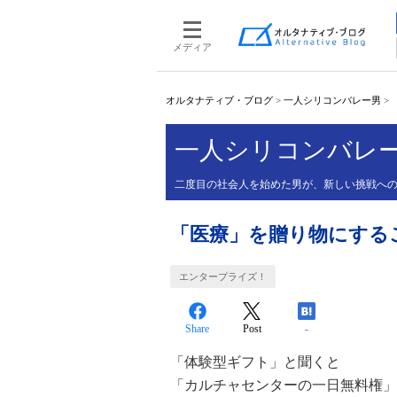
メディア
オルタナティブ・ブログ
>
一人シリコンバレー男
>
一人シリコンバレ
二度目の社会人を始めた男が、新しい挑戦へ
「医療」を贈り物にする
エンタープライズ！
Share
Post
-
「体験型ギフト」と聞くと
「カルチャセンターの一日無料権」