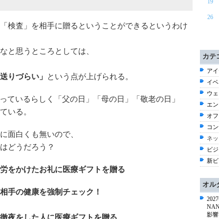
19
26
「検査」を相手に贈るということができるというわけ
なと思うところとしては、
カテ
アイ
送りづらい」
という点が上げられる。
イベ
ウェ
わかっているらしく「父の日」「母の日」「敬老の日」
エン
ている。
オフ
コン
に面白くも無いので、
ネッ
はどうだろう？
ビジ
新ビ
労をかけたお礼に医療ギフトを贈る
オル
相手の健康を強制チェック！
20
NA
影響
徹夜をした人に医療ギフトを贈る