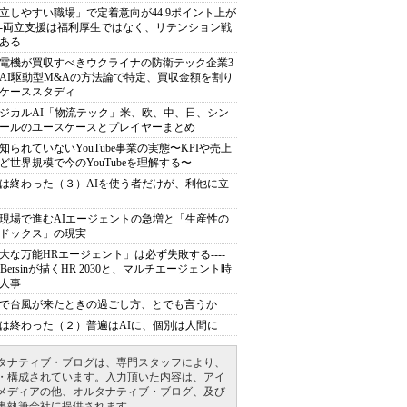
立しやすい職場」で定着意向が44.9ポイント上が
---両立支援は福利厚生ではなく、リテンション戦
ある
電機が買収すべきウクライナの防衛テック企業3
AI駆動型M&Aの方法論で特定、買収金額を割り
ケーススタディ
ジカルAI「物流テック」米、欧、中、日、シン
ールのユースケースとプレイヤーまとめ
知られていないYouTube事業の実態〜KPIや売上
ど世界規模で今のYouTubeを理解する〜
は終わった（３）AIを使う者だけが、利他に立
現場で進むAIエージェントの急増と「生産性の
ドックス」の現実
大な万能HRエージェント」は必ず失敗する----
sh Bersinが描くHR 2030と、マルチエージェント時
人事
で台風が来たときの過ごし方、とでも言うか
は終わった（２）普遍はAIに、個別は人間に
タナティブ・ブログは、専門スタッフにより、
・構成されています。入力頂いた内容は、アイ
メディアの他、オルタナティブ・ブログ、及び
事執筆会社に提供されます。