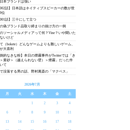
日本ブランドは強い
002話】日本語はネイティブスピーカーの数が世
9位
001話】三十にして立つ
の偽ブランド品取り締まりの抜け方の一例
のソーシャルメディアって何？Vine？いや聞いた
ないけど
て（bokete）どんなゲームよりも難しいゲーム、
が大喜利
倒的なきな粉】本日の煙霧事件がTwitterでは「き
＞黄砂＞（越えられない壁）＞煙霧」だった件
いて
分で没落する男の話、野村萬斎の「マクベス」
2026年7月
月
火
水
木
金
土
1
2
3
4
6
7
8
9
10
11
13
14
15
16
17
18