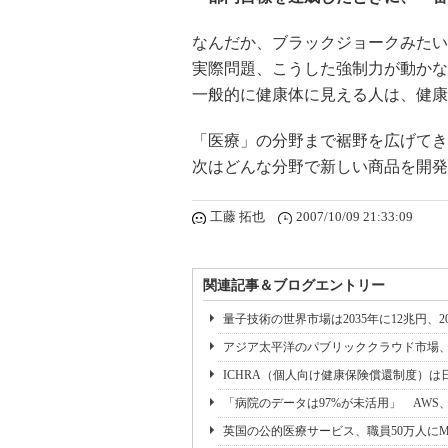
なんだか、ブラックジョークみたい
実際問題、こうした強制力が動かな
一般的に健康体に見える人は、健康
「医療」の分野まで裾野を広げてき
次はどんな分野で新しい商品を開発
工藤 拓也
2007/10/09 21:33:09
関連記事＆ブログエントリー
量子技術の世界市場は2035年に12兆円、2
アジア太平洋のパブリッククラウド市場、2029
ICHRA（個人向け健康保険償還制度）
「病院のデータは97%が未活用」 AWS、
英国の公的医療サービス、職員50万人にM365 