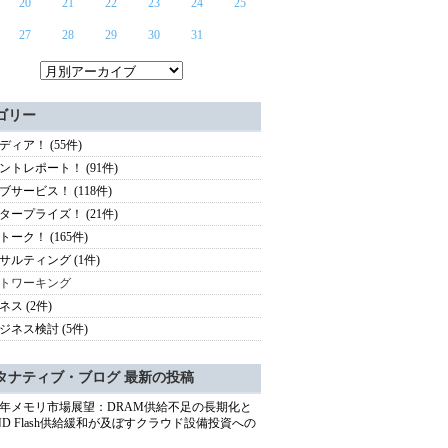
20
21
22
23
24
25
27
28
29
30
31
ゴリー
ディア！ (55件)
ントレポート！ (91件)
ブサービス！ (118件)
タープライズ！ (21件)
トーク！ (165件)
サルティング (1件)
トワーキング
ネス (2件)
ジネス検討 (5件)
タナティブ・ブログ 最新の投稿
27年メモリ市場展望：DRAM供給不足の長期化と
ND Flash供給緩和が及ぼすクラウド設備投資への