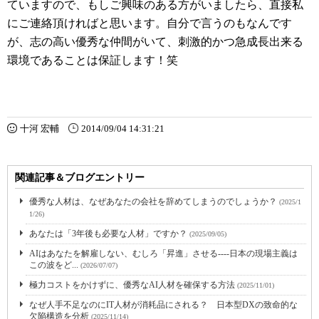
ていますので、もしご興味のある方がいましたら、直接私
にご連絡頂ければと思います。自分で言うのもなんです
が、志の高い優秀な仲間がいて、刺激的かつ急成長出来る
環境であることは保証します！笑
十河 宏輔
2014/09/04 14:31:21
関連記事＆ブログエントリー
優秀な人材は、なぜあなたの会社を辞めてしまうのでしょうか？
(2025/1
1/26)
あなたは「3年後も必要な人材」ですか？
(2025/09/05)
AIはあなたを解雇しない、むしろ「昇進」させる----日本の現場主義は
この波をど...
(2026/07/07)
極力コストをかけずに、優秀なAI人材を確保する方法
(2025/11/01)
なぜ人手不足なのにIT人材が消耗品にされる？ 日本型DXの致命的な
欠陥構造を分析
(2025/11/14)