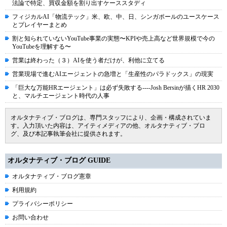
法論で特定、買収金額を割り出すケーススタディ
フィジカルAI「物流テック」米、欧、中、日、シンガポールのユースケース
とプレイヤーまとめ
割と知られていないYouTube事業の実態〜KPIや売上高など世界規模で今の
YouTubeを理解する〜
営業は終わった（３）AIを使う者だけが、利他に立てる
営業現場で進むAIエージェントの急増と「生産性のパラドックス」の現実
「巨大な万能HRエージェント」は必ず失敗する----Josh Bersinが描くHR 2030
と、マルチエージェント時代の人事
オルタナティブ・ブログは、専門スタッフにより、企画・構成されていま
す。入力頂いた内容は、アイティメディアの他、オルタナティブ・ブロ
グ、及び本記事執筆会社に提供されます。
オルタナティブ・ブログ GUIDE
オルタナティブ・ブログ憲章
利用規約
プライバシーポリシー
お問い合わせ