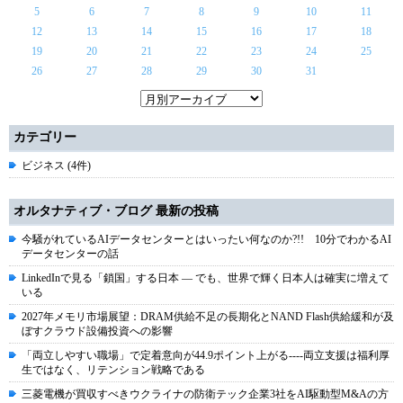
5
6
7
8
9
10
11
12
13
14
15
16
17
18
19
20
21
22
23
24
25
26
27
28
29
30
31
カテゴリー
ビジネス (4件)
オルタナティブ・ブログ 最新の投稿
今騒がれているAIデータセンターとはいったい何なのか?!! 10分でわかるAI
データセンターの話
LinkedInで見る「鎖国」する日本 ― でも、世界で輝く日本人は確実に増えて
いる
2027年メモリ市場展望：DRAM供給不足の長期化とNAND Flash供給緩和が及
ぼすクラウド設備投資への影響
「両立しやすい職場」で定着意向が44.9ポイント上がる----両立支援は福利厚
生ではなく、リテンション戦略である
三菱電機が買収すべきウクライナの防衛テック企業3社をAI駆動型M&Aの方