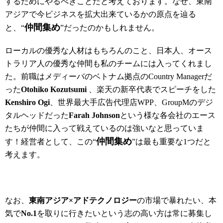
するためにやるべきことだと考えております。なぜ、東南
アジアで今ビジネスを拡大出来ているかの原点を辿る
仲間集め
と、“
”だったのかもしれません。
ローカルの優秀な人材はもちろんのこと、日本人、オース
トラリア人の優秀な仲間も私のチームには入ってくれまし
た。前職はメディーバのベトナム拠点のCountry Managerだ
った
Otohiko Kozutsumi
、楽天の新卒代表でスピーチをした
Kenshiro Ogi
、世界最大手広告代理店WPP、GroupMのデジ
タルヘッドだった
Farah Johnson
という様な各会社のエース
たちが仲間に入って戦えているのは強いなと思っていま
仲間集め
す！経営者として、この“
”は最も重要な1つだと
考えます。
なお、
東南アジア×アドテクノロジー
の市場で暴れたい、本
気で
No.1
を取りに行きたいという志の高い方は常に募集し