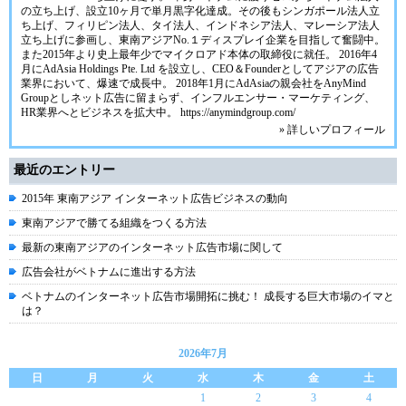
の立ち上げ、設立10ヶ月で単月黒字化達成。その後もシンガポール法人立
ち上げ、フィリピン法人、タイ法人、インドネシア法人、マレーシア法人
立ち上げに参画し、東南アジアNo.１ディスプレイ企業を目指して奮闘中。
また2015年より史上最年少でマイクロアド本体の取締役に就任。 2016年4
月にAdAsia Holdings Pte. Ltd を設立し、CEO＆Founderとしてアジアの広告
業界において、爆速で成長中。 2018年1月にAdAsiaの親会社をAnyMind
Groupとしネット広告に留まらず、インフルエンサー・マーケティング、
HR業界へとビジネスを拡大中。 https://anymindgroup.com/
» 詳しいプロフィール
最近のエントリー
2015年 東南アジア インターネット広告ビジネスの動向
東南アジアで勝てる組織をつくる方法
最新の東南アジアのインターネット広告市場に関して
広告会社がベトナムに進出する方法
ベトナムのインターネット広告市場開拓に挑む！ 成長する巨大市場のイマと
は？
2026年7月
日
月
火
水
木
金
土
1
2
3
4