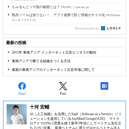
ちゅるんとツヤ肌の秘密とは？
PR(DHC｜CanCam.jp)
既存ツールは捨てない！ アプリ連携で防ぐ情報のサイロ化
PR(ITmedia
エンタープライズ)
Recommended by
最新の投稿
2015年 東南アジア インターネット広告ビジネスの動向
東南アジアで勝てる組織をつくる方法
最新の東南アジアのインターネット広告市場に関して
Share
Post
-
十河 宏輔
AI（人工知能）を活用したSaaS（Software as a Service）ソリ
ューションを提供しているAnyMind GroupのCEO。 マイク
ロアドでのNo.1営業を経て新卒3年目にしてベトナム支社立
ち上げに従事。 単身ベトナムに渡りゼロからベトナム法人