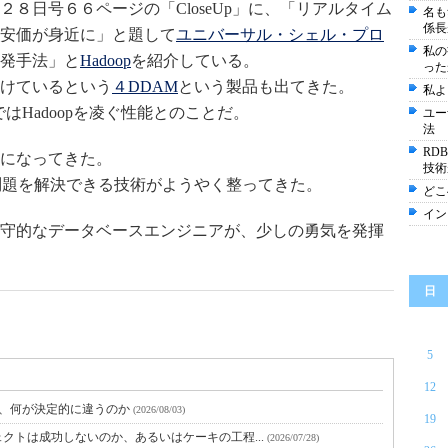
８日号６６ページの「CloseUp」に、「リアルタイム
名も
係長
安価が身近に」と題して
ユニバーサル・シェル・プロ
私の
発手法」と
Hadoop
を紹介している。
った
けているという
４DDAM
という製品も出てきた。
私よ
はHadoopを凌ぐ性能とのことだ。
ユー
法
RD
になってきた。
技術
問題を解決できる技術がようやく整ってきた。
どこ
イン
守的なデータベースエンジニアが、少しの勇気を発揮
日
5
12
と、何が決定的に違うのか
(2026/08/03)
19
クトは成功しないのか、あるいはケーキの工程...
(2026/07/28)