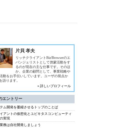
片貝 孝夫
リッチクライアントBiz/Browserのエ
バンジェリストとして啓蒙活動をす
るのが現在の主な仕事です。そのほ
か、企業の顧問として、事業戦略や
活動をお手伝いしています。ユーザの視点か
Tを語ります。
» 詳しいプロフィール
のエントリー
テム開発を萎縮させるトップのことば
イアントの仮想化とユビキタスコンピューティ
の実現
業務は自社開発しましょう