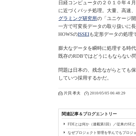
日経コンピュータの２０１０年４月２
に近づくバッチ処理。大量、高速、
グラミング研究所
の「ユニケージ開
一方で可変長データの取り扱いに長
HOWSの
ISSEI
も定形データの処理で
膨大なデータを瞬時に処理する時代
既存のRDBではどうにもならない
問題は日本の、残念ながらとても保
していつ採用するかだ。
片貝 孝夫
2010/05/05 06:48:29
関連記事＆ブログエントリー
FDEとは何か（連載第1回）／従来のSE
なぜプロジェクト管理を学んでもプロジェ