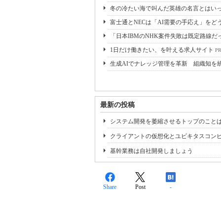
冬の冷たい海で叫んだ英雄の名言とはいっ
富士通とNECは「AI需要の手応え」をどう
「日本IBMのNHK案件失敗は既定路線だ
1日だけ働きたい、を叶える求人サイト
P
生成AIでナレッジ管理を革新 組織知を
最新の投稿
システム開発を萎縮させるトップのこと
クライアントの仮想化とユビキタスコン
基幹業務は自社開発しましょう
Share
Post
-