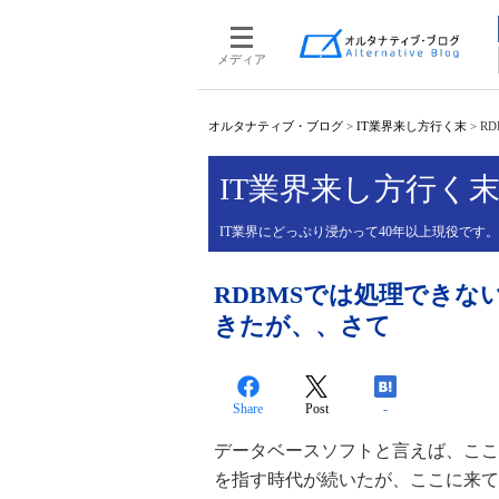
メディア
オルタナティブ・ブログ
>
IT業界来し方行く末
>
R
IT業界来し方行く
IT業界にどっぷり浸かって40年以上現役です
RDBMSでは処理でき
きたが、、さて
Share
Post
-
データベースソフトと言えば、ここ２
を指す時代が続いたが、ここに来て