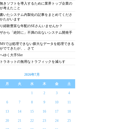
無きソフトを導入するために業界トップ企業の
が考えたこと
書いたシステム内製化の記事をまとめてくださ
かたがいます
り経験豊富な年配のSEさんいませんか？
ザから「絶対に」不満の出ないシステム開発手
BMSでは処理できない膨大なデータを処理できる
がでてきたが、、さて
へゆく大手SIer
トラネットの無用なトラフィックを減らす
2026年7月
月
火
水
木
金
土
1
2
3
4
6
7
8
9
10
11
13
14
15
16
17
18
20
21
22
23
24
25