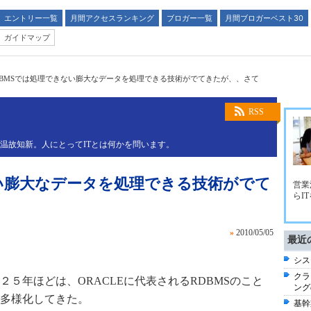
エントリー一覧
月間アクセスランキング
ブロガー一覧
月間ブロガーベスト30
ガイドマップ
DBMSでは処理できない膨大なデータを処理できる技術がでてきたが、、さて
末
RSS
。温故知新。人にとってITとは何かを問います。
ない膨大なデータを処理できる技術がでて
営業
らI
»
2010/05/05
最近
シス
クラ
５年ほどは、ORACLEに代表されるRDBMSのこと
ング
多様化してきた。
基幹