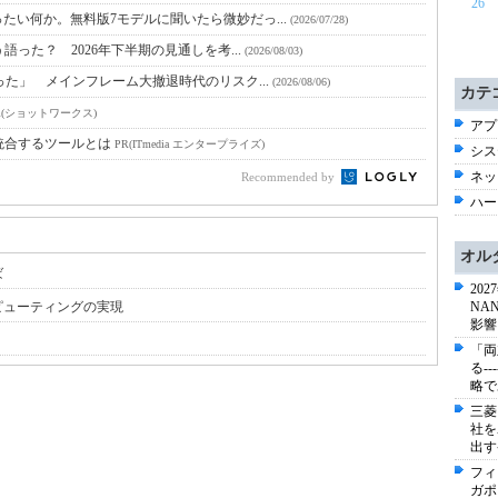
26
たい何か。無料版7モデルに聞いたら微妙だっ...
(2026/07/28)
語った？ 2026年下半期の見通しを考...
(2026/08/03)
った」 メインフレーム大撤退時代のリスク...
(2026/08/06)
カテ
R(ショットワークス)
アプ
統合するツールとは
PR(ITmedia エンタープライズ)
シス
ネッ
Recommended by
ハー
オル
ば
20
ピューティングの実現
NA
影響
「両
る-
略で
三菱
社を
出す
フィ
ガポ