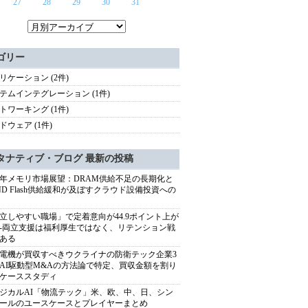
27
28
29
30
31
ゴリー
リケーション (2件)
テムインテグレーション (1件)
トワーキング (1件)
ドウェア (1件)
タナティブ・ブログ 最新の投稿
27年メモリ市場展望：DRAM供給不足の長期化と
ND Flash供給緩和が及ぼすクラウド設備投資への
立しやすい職場」で定着意向が44.9ポイント上が
---両立支援は福利厚生ではなく、リテンション戦
ある
電機が買収すべきウクライナの防衛テック企業3
AI駆動型M&Aの方法論で特定、買収金額を割り
ケーススタディ
ジカルAI「物流テック」米、欧、中、日、シン
ールのユースケースとプレイヤーまとめ