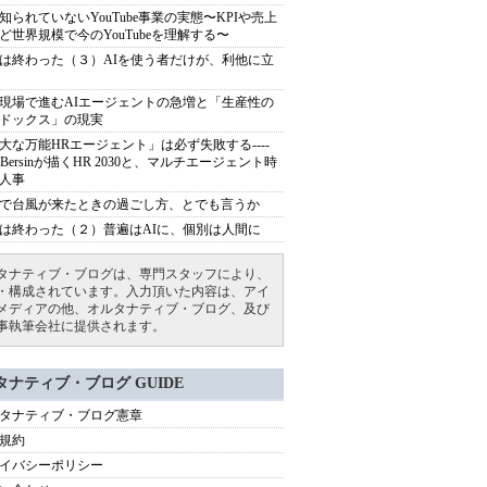
知られていないYouTube事業の実態〜KPIや売上
ど世界規模で今のYouTubeを理解する〜
は終わった（３）AIを使う者だけが、利他に立
現場で進むAIエージェントの急増と「生産性の
ドックス」の現実
大な万能HRエージェント」は必ず失敗する----
sh Bersinが描くHR 2030と、マルチエージェント時
人事
で台風が来たときの過ごし方、とでも言うか
は終わった（２）普遍はAIに、個別は人間に
タナティブ・ブログは、専門スタッフにより、
・構成されています。入力頂いた内容は、アイ
メディアの他、オルタナティブ・ブログ、及び
事執筆会社に提供されます。
タナティブ・ブログ GUIDE
タナティブ・ブログ憲章
規約
イバシーポリシー