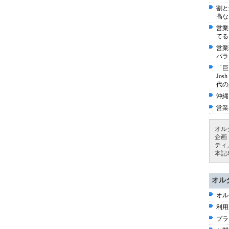
割と
高な
営業
てる
営業
パラ
「巨
Jo
代の
沖縄
営業
オル
企画
ティ
本記
オル
オル
利用
プラ