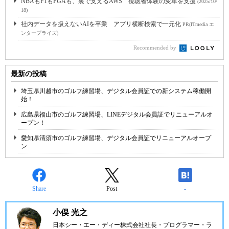
NBAもF1もPGAも、裏で支えるAWS 視聴者体験の変革を支援
(2025/10/
18)
社内データを扱えないAIを卒業 アプリ横断検索で一元化
PR(ITmedia エ
ンタープライズ)
Recommended by
最新の投稿
埼玉県川越市のゴルフ練習場、デジタル会員証での新システム稼働開
始！
広島県福山市のゴルフ練習場、LINEデジタル会員証でリニューアルオ
ープン！
愛知県清須市のゴルフ練習場、デジタル会員証でリニューアルオープ
ン
Share
Post
-
小俣 光之
日本シー・エー・ディー株式会社
社長・プログラマー・ラ