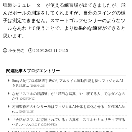
弾道シミュレーターが使える練習場が出てきましたが、飛
んだボールの測定をしてくれますが、自分のスイングの様
子は測定できません。スマートゴルフセンサーのようなツ
ールをあわせて使うことで、より効果的な練習ができると
思います。
小俣 光之
2019/12/02 11:24:15
関連記事＆ブログエントリー
Sony AIがプロ卓球選手級のリアルタイム運動性能を持つフィジカルAI
を具現化...
(2026/04/26)
なぜ「スマホの顔認証」が「精巧な写真」や「寝てる人」ではダメなの
か？
(2025/09/12)
村田製作所のセンサー群はフィジカルAI全体を進化させる：NVIDIA Jet
so...
(2025/11/23)
「会話がスマホに盗聴されている」の真相 スマホセキュリティで守る
べきルールとは？
(2026/06/12)