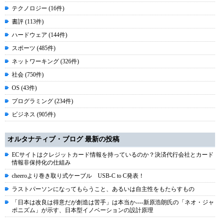
テクノロジー (16件)
書評 (113件)
ハードウェア (144件)
スポーツ (485件)
ネットワーキング (326件)
社会 (750件)
OS (43件)
プログラミング (234件)
ビジネス (905件)
オルタナティブ・ブログ 最新の投稿
ECサイトはクレジットカード情報を持っているのか？決済代行会社とカード
情報非保持化の仕組み
cheeroより巻き取り式ケーブル USB-C to C発表！
ラストパーソンになってもらうこと、あるいは自主性をもたらすもの
「日本は改良は得意だが創造は苦手」は本当か----新原浩朗氏の「ネオ・ジャ
ポニズム」が示す、日本型イノベーションの設計原理