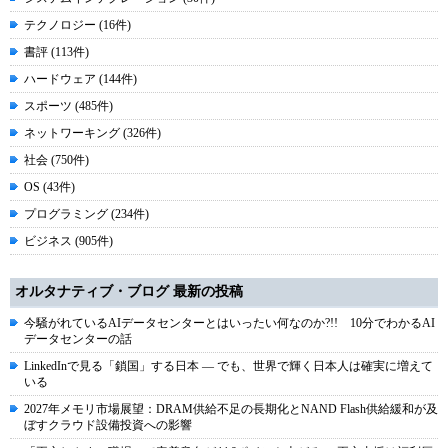
テクノロジー (16件)
書評 (113件)
ハードウェア (144件)
スポーツ (485件)
ネットワーキング (326件)
社会 (750件)
OS (43件)
プログラミング (234件)
ビジネス (905件)
オルタナティブ・ブログ 最新の投稿
今騒がれているAIデータセンターとはいったい何なのか?!! 10分でわかるAI
データセンターの話
LinkedInで見る「鎖国」する日本 ― でも、世界で輝く日本人は確実に増えて
いる
2027年メモリ市場展望：DRAM供給不足の長期化とNAND Flash供給緩和が及
ぼすクラウド設備投資への影響