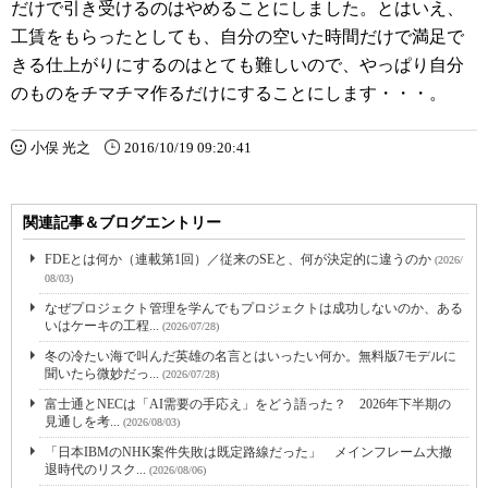
だけで引き受けるのはやめることにしました。とはいえ、
工賃をもらったとしても、自分の空いた時間だけで満足で
きる仕上がりにするのはとても難しいので、やっぱり自分
のものをチマチマ作るだけにすることにします・・・。
小俣 光之
2016/10/19 09:20:41
関連記事＆ブログエントリー
FDEとは何か（連載第1回）／従来のSEと、何が決定的に違うのか
(2026/
08/03)
なぜプロジェクト管理を学んでもプロジェクトは成功しないのか、ある
いはケーキの工程...
(2026/07/28)
冬の冷たい海で叫んだ英雄の名言とはいったい何か。無料版7モデルに
聞いたら微妙だっ...
(2026/07/28)
富士通とNECは「AI需要の手応え」をどう語った？ 2026年下半期の
見通しを考...
(2026/08/03)
「日本IBMのNHK案件失敗は既定路線だった」 メインフレーム大撤
退時代のリスク...
(2026/08/06)