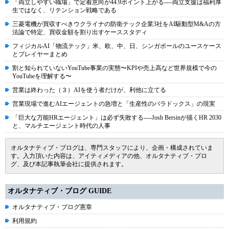
「両立しやすい職場」で定着意向が44.9ポイント上がる----両立支援は福利厚
生ではなく、リテンション戦略である
三菱電機が買収すべきウクライナの防衛テック企業3社をAI駆動型M&Aの方
法論で特定、買収金額を割り出すケーススタディ
フィジカルAI「物流テック」米、欧、中、日、シンガポールのユースケース
とプレイヤーまとめ
割と知られていないYouTube事業の実態〜KPIや売上高など世界規模で今の
YouTubeを理解する〜
営業は終わった（３）AIを使う者だけが、利他に立てる
営業現場で進むAIエージェントの急増と「生産性のパラドックス」の現実
「巨大な万能HRエージェント」は必ず失敗する----Josh Bersinが描くHR 2030
と、マルチエージェント時代の人事
オルタナティブ・ブログは、専門スタッフにより、企画・構成されていま
す。入力頂いた内容は、アイティメディアの他、オルタナティブ・ブロ
グ、及び本記事執筆会社に提供されます。
オルタナティブ・ブログ GUIDE
オルタナティブ・ブログ憲章
利用規約