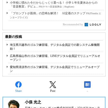
小学校に慣れた今だからじっくり選べる！ 小学１年生夏休みからの
「音楽教室」デビュ...
PR(ヤマハ音楽振興会｜HugKum)
「プロンプトが面倒」の悲鳴を解消！ AI定着のステップ
PR(ITmedia エ
ンタープライズ)
Recommended by
最新の投稿
埼玉県川越市のゴルフ練習場、デジタル会員証での新システム稼働開
始！
広島県福山市のゴルフ練習場、LINEデジタル会員証でリニューアルオ
ープン！
愛知県清須市のゴルフ練習場、デジタル会員証でリニューアルオープ
ン
Share
Post
-
小俣 光之
日本シー・エー・ディー株式会社
社長・プログラマー・ラ