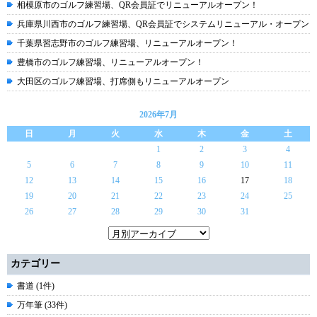
相模原市のゴルフ練習場、QR会員証でリニューアルオープン！
兵庫県川西市のゴルフ練習場、QR会員証でシステムリニューアル・オープン
千葉県習志野市のゴルフ練習場、リニューアルオープン！
豊橋市のゴルフ練習場、リニューアルオープン！
大田区のゴルフ練習場、打席側もリニューアルオープン
2026年7月
日
月
火
水
木
金
土
1
2
3
4
5
6
7
8
9
10
11
12
13
14
15
16
17
18
19
20
21
22
23
24
25
26
27
28
29
30
31
カテゴリー
書道 (1件)
万年筆 (33件)