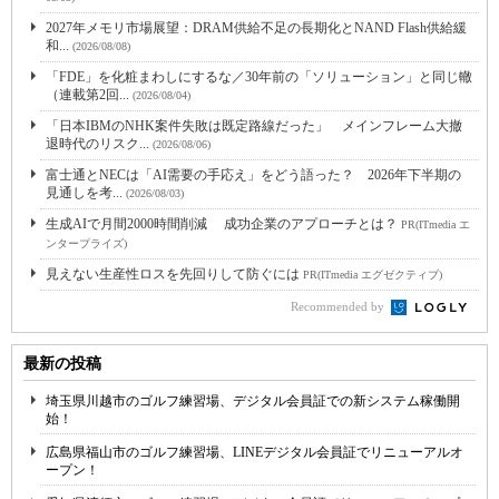
2027年メモリ市場展望：DRAM供給不足の長期化とNAND Flash供給緩
和...
(2026/08/08)
「FDE」を化粧まわしにするな／30年前の「ソリューション」と同じ轍
（連載第2回...
(2026/08/04)
「日本IBMのNHK案件失敗は既定路線だった」 メインフレーム大撤
退時代のリスク...
(2026/08/06)
富士通とNECは「AI需要の手応え」をどう語った？ 2026年下半期の
見通しを考...
(2026/08/03)
生成AIで月間2000時間削減 成功企業のアプローチとは？
PR(ITmedia エ
ンタープライズ)
見えない生産性ロスを先回りして防ぐには
PR(ITmedia エグゼクティブ)
Recommended by
最新の投稿
埼玉県川越市のゴルフ練習場、デジタル会員証での新システム稼働開
始！
広島県福山市のゴルフ練習場、LINEデジタル会員証でリニューアルオ
ープン！