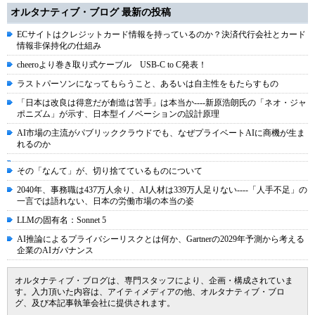
オルタナティブ・ブログ 最新の投稿
ECサイトはクレジットカード情報を持っているのか？決済代行会社とカード
情報非保持化の仕組み
cheeroより巻き取り式ケーブル USB-C to C発表！
ラストパーソンになってもらうこと、あるいは自主性をもたらすもの
「日本は改良は得意だが創造は苦手」は本当か----新原浩朗氏の「ネオ・ジャ
ポニズム」が示す、日本型イノベーションの設計原理
AI市場の主流がパブリッククラウドでも、なぜプライベートAIに商機が生ま
れるのか
その「なんて」が、切り捨てているものについて
2040年、事務職は437万人余り、AI人材は339万人足りない----「人手不足」の
一言では語れない、日本の労働市場の本当の姿
LLMの固有名：Sonnet 5
AI推論によるプライバシーリスクとは何か、Gartnerの2029年予測から考える
企業のAIガバナンス
オルタナティブ・ブログは、専門スタッフにより、企画・構成されていま
す。入力頂いた内容は、アイティメディアの他、オルタナティブ・ブロ
グ、及び本記事執筆会社に提供されます。