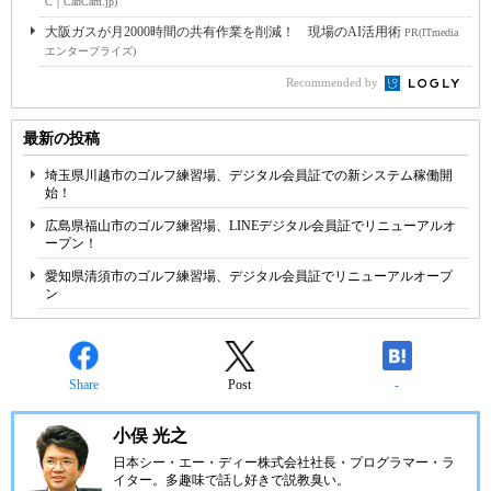
C｜CanCam.jp)
大阪ガスが月2000時間の共有作業を削減！ 現場のAI活用術
PR(ITmedia
エンタープライズ)
Recommended by
最新の投稿
埼玉県川越市のゴルフ練習場、デジタル会員証での新システム稼働開
始！
広島県福山市のゴルフ練習場、LINEデジタル会員証でリニューアルオ
ープン！
愛知県清須市のゴルフ練習場、デジタル会員証でリニューアルオープ
ン
Share
Post
-
小俣 光之
日本シー・エー・ディー株式会社
社長・プログラマー・ラ
イター。多趣味で話し好きで説教臭い。