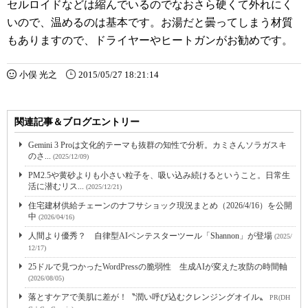
セルロイドなどは縮んでいるのでなおさら硬くて外れにく
いので、温めるのは基本です。お湯だと曇ってしまう材質
もありますので、ドライヤーやヒートガンがお勧めです。
小俣 光之
2015/05/27 18:21:14
関連記事＆ブログエントリー
Gemini 3 Proは文化的テーマも抜群の知性で分析。カミさんソラガスキ
のさ...
(2025/12/09)
PM2.5や黄砂よりも小さい粒子を、吸い込み続けるということ。日常生
活に潜むリス...
(2025/12/21)
住宅建材供給チェーンのナフサショック現況まとめ（2026/4/16）を公開
中
(2026/04/16)
人間より優秀？ 自律型AIペンテスターツール「Shannon」が登場
(2025/
12/17)
25ドルで見つかったWordPressの脆弱性 生成AIが変えた攻防の時間軸
(2026/08/05)
落とすケアで美肌に差が！〝潤い呼び込むクレンジングオイル〟
PR(DH