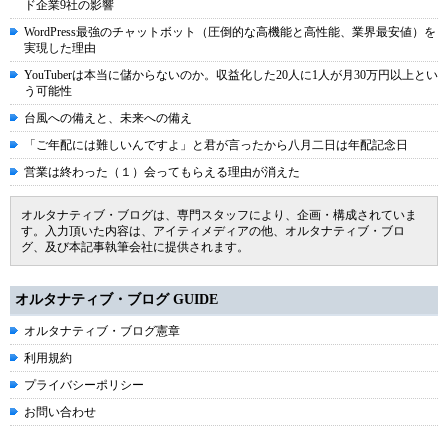
ド企業9社の影響
WordPress最強のチャットボット（圧倒的な高機能と高性能、業界最安値）を
実現した理由
YouTuberは本当に儲からないのか。収益化した20人に1人が月30万円以上とい
う可能性
台風への備えと、未来への備え
「ご年配には難しいんですよ」と君が言ったから八月二日は年配記念日
営業は終わった（１）会ってもらえる理由が消えた
オルタナティブ・ブログは、専門スタッフにより、企画・構成されていま
す。入力頂いた内容は、アイティメディアの他、オルタナティブ・ブロ
グ、及び本記事執筆会社に提供されます。
オルタナティブ・ブログ GUIDE
オルタナティブ・ブログ憲章
利用規約
プライバシーポリシー
お問い合わせ