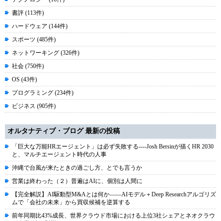
書評 (113件)
ハードウェア (144件)
スポーツ (485件)
ネットワーキング (326件)
社会 (750件)
OS (43件)
プログラミング (234件)
ビジネス (905件)
オルタナティブ・ブログ 最新の投稿
「巨大な万能HRエージェント」は必ず失敗する----Josh Bersinが描くHR 2030
と、マルチエージェント時代の人事
沖縄で台風が来たときの過ごし方、とでも言うか
営業は終わった（２）普遍はAIに、個別は人間に
【完全解説】AI駆動型M&Aとは何か――AIモデル＋Deep Researchアルゴリズ
ムで「会社の未来」から買収候補を逆算する
前年同期比43%成長、世界クラウド市場における上位3社シェアとネオクラウ