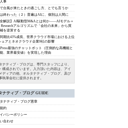
人事
で台風が来たときの過ごし方、とでも言うか
は終わった（２）普遍はAIに、個別は人間に
全解説】AI駆動型M&Aとは何か――AIモデル＋
ep Researchアルゴリズムで「会社の未来」から買
補を逆算する
同期比43%成長、世界クラウド市場における上位
シェアとネオクラウド企業9社の影響
rdPress最強のチャットボット（圧倒的な高機能と
能、業界最安値）を実現した理由
タナティブ・ブログは、専門スタッフにより、
・構成されています。入力頂いた内容は、アイ
メディアの他、オルタナティブ・ブログ、及び
事執筆会社に提供されます。
タナティブ・ブログ GUIDE
タナティブ・ブログ憲章
規約
イバシーポリシー
い合わせ