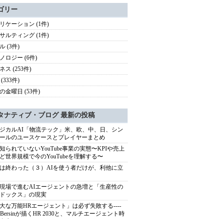
ゴリー
リケーション (1件)
サルティング (1件)
 (3件)
ノロジー (6件)
ス (253件)
(333件)
の金曜日 (53件)
タナティブ・ブログ 最新の投稿
ジカルAI「物流テック」米、欧、中、日、シン
ールのユースケースとプレイヤーまとめ
知られていないYouTube事業の実態〜KPIや売上
ど世界規模で今のYouTubeを理解する〜
は終わった（３）AIを使う者だけが、利他に立
現場で進むAIエージェントの急増と「生産性の
ドックス」の現実
大な万能HRエージェント」は必ず失敗する----
sh Bersinが描くHR 2030と、マルチエージェント時