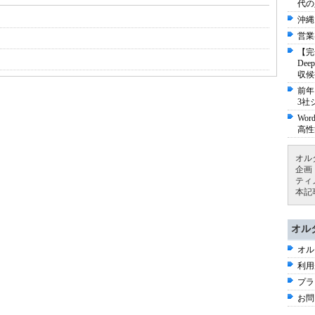
代の
沖縄
営業
【完
De
収候
前年
3社
Wo
高性
オル
企画
ティ
本記
オル
オル
利用
プラ
お問