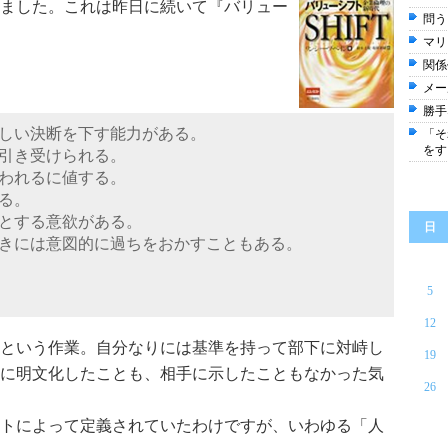
ました。これは昨日に続いて『バリュー
問う
マリ
関係
メー
勝手
しい決断を下す能力がある。
「そ
をす
引き受けられる。
われるに値する。
る。
とする意欲がある。
日
きには意図的に過ちをおかすこともある。
5
12
という作業。自分なりには基準を持って部下に対峙し
19
に明文化したことも、相手に示したこともなかった気
26
トによって定義されていたわけですが、いわゆる「人