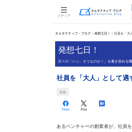
メディア
オルタナティブ・ブログ
>
発想七日！
>
社員を「大
発想七日！
日々の「ハッ、そうなのか！」を書き留める職遊
社員を「大人」として遇
社会
Share
Post
-
あるベンチャーの創業者が、社員を