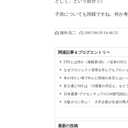
として」という部分で）
子供についても同様ですね。何か考
堀内 浩二
2007/06/29 14:48:22
関連記事＆ブログエントリー
FDEとは何か（連載第1回）／従来のSE
なぜプロジェクト管理を学んでもプロジェ
冬の冷たい海で叫んだ英雄の名言とはいっ
富士通とNECは「AI需要の手応え」をどう
日本通運×アクセンチュアの124億円訴訟
大阪ガスに学ぶ！ 大手企業が生成AI導
最新の投稿