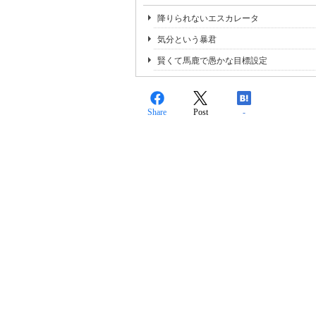
降りられないエスカレータ
気分という暴君
賢くて馬鹿で愚かな目標設定
Share
Post
-