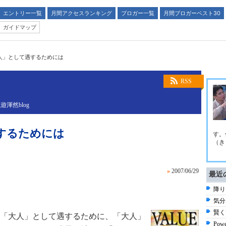
エントリー一覧
月間アクセスランキング
ブロガー一覧
月間ブロガーベスト30
ガイドマップ
人」として遇するためには
RSS
渾然blog
するためには
す。
（き
»
2007/06/29
最近
降り
気分
賢く
「大人」として遇するために、「大人」
Po