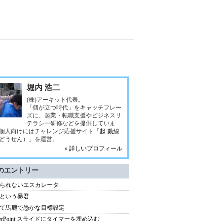
堀内 浩二
(株)アーキット代表。
「個が立つ時代」をキャッチフレー
ズに、起業・転職支援やビジネスリ
テラシー研修などを提供していま
個人向けにはチャレンジ応援サイト「
起-動線
どうせん）」を運営。
» 詳しいプロフィール
のエントリー
られないエスカレータ
という暴君
て馬鹿で愚かな目標設定
werPoint スライドにタイマーを埋め込む