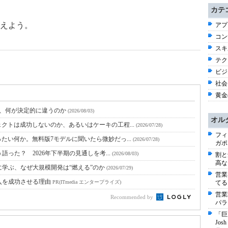
カテ
えよう。
アプ
コン
スキル
テク
ビジネ
社会 
黄金
と、何が決定的に違うのか
(2026/08/03)
オル
クトは成功しないのか、あるいはケーキの工程...
(2026/07/28)
フィ
たい何か。無料版7モデルに聞いたら微妙だっ...
(2026/07/28)
ガポ
語った？ 2026年下半期の見通しを考...
(2026/08/03)
割と
高な
に学ぶ、なぜ大規模開発は“燃える”のか
(2026/07/29)
営業
入を成功させる理由
PR(ITmedia エンタープライズ)
てる
営業
Recommended by
パラ
「巨
Jo