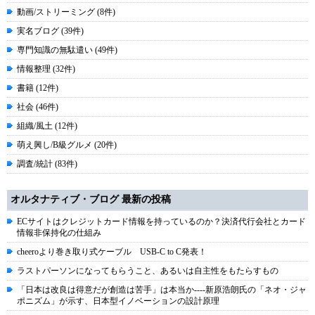
動画/ストリーミング (8件)
実名ブログ (39件)
専門知識の無駄遣い (49件)
情報整理 (32件)
書籍 (12件)
社会 (46件)
組織/風土 (12件)
萌え興し/B級グルメ (20件)
調査/統計 (83件)
オルタナティブ・ブログ 最新の投稿
ECサイトはクレジットカード情報を持っているのか？決済代行会社とカード
情報非保持化の仕組み
cheeroより巻き取り式ケーブル USB-C to C発表！
ラストパーソンになってもらうこと、あるいは自主性をもたらすもの
「日本は改良は得意だが創造は苦手」は本当か----新原浩朗氏の「ネオ・ジャ
ポニズム」が示す、日本型イノベーションの設計原理