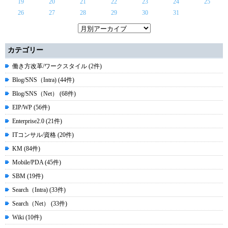
19
20
21
22
23
24
25
26
27
28
29
30
31
カテゴリー
働き方改革/ワークスタイル (2件)
Blog/SNS（Intra) (44件)
Blog/SNS（Net） (68件)
EIP/WP (56件)
Enterprise2.0 (21件)
ITコンサル/資格 (20件)
KM (84件)
Mobile/PDA (45件)
SBM (19件)
Search（Intra) (33件)
Search（Net） (33件)
Wiki (10件)