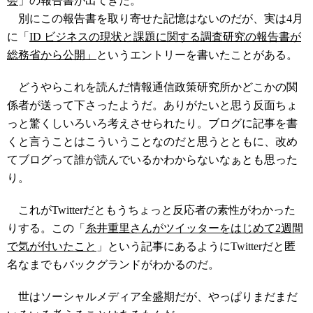
会
」の報告書が出てきた。
別にこの報告書を取り寄せた記憶はないのだが、実は4月
に「
ID ビジネスの現状と課題に関する調査研究の報告書が
総務省から公開」
というエントリーを書いたことがある。
どうやらこれを読んだ情報通信政策研究所かどこかの関
係者が送って下さったようだ。ありがたいと思う反面ちょ
っと驚くしいろいろ考えさせられたり。ブログに記事を書
くと言うことはこういうことなのだと思うとともに、改め
てブログって誰が読んでいるかわからないなぁとも思った
り。
これがTwitterだともうちょっと反応者の素性がわかった
りする。この「
糸井重里さんがツイッターをはじめて2週間
で気が付いたこと
」という記事にあるようにTwitterだと匿
名なまでもバックグランドがわかるのだ。
世はソーシャルメディア全盛期だが、やっぱりまだまだ