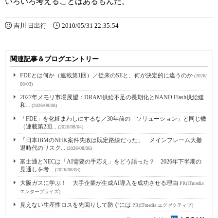
いろいろ考えることはあるもんだ。
吉川 日出行
2010/05/31 22:35:54
関連記事＆ブログエントリー
FDEとは何か（連載第1回）／従来のSEと、何が決定的に違うのか
(2026/
08/03)
2027年メモリ市場展望：DRAM供給不足の長期化とNAND Flash供給緩
和...
(2026/08/08)
「FDE」を化粧まわしにするな／30年前の「ソリューション」と同じ轍
（連載第2回...
(2026/08/04)
「日本IBMのNHK案件失敗は既定路線だった」 メインフレーム大撤
退時代のリスク...
(2026/08/06)
富士通とNECは「AI需要の手応え」をどう語った？ 2026年下半期の
見通しを考...
(2026/08/03)
大阪ガスに学ぶ！ 大手企業が生成AI導入を成功させる理由
PR(ITmedia
エンタープライズ)
見えない生産性ロスを先回りして防ぐには
PR(ITmedia エグゼクティブ)