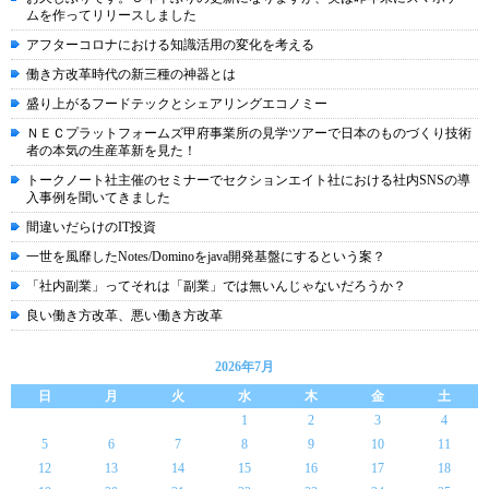
ムを作ってリリースしました
アフターコロナにおける知識活用の変化を考える
働き方改革時代の新三種の神器とは
盛り上がるフードテックとシェアリングエコノミー
ＮＥＣプラットフォームズ甲府事業所の見学ツアーで日本のものづくり技術
者の本気の生産革新を見た！
トークノート社主催のセミナーでセクションエイト社における社内SNSの導
入事例を聞いてきました
間違いだらけのIT投資
一世を風靡したNotes/Dominoをjava開発基盤にするという案？
「社内副業」ってそれは「副業」では無いんじゃないだろうか？
良い働き方改革、悪い働き方改革
2026年7月
日
月
火
水
木
金
土
1
2
3
4
5
6
7
8
9
10
11
12
13
14
15
16
17
18