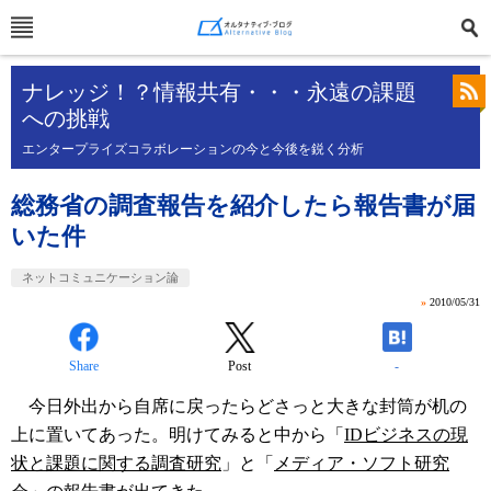
ナレッジ！？情報共有・・・永遠の課題
への挑戦
エンタープライズコラボレーションの今と今後を鋭く分析
総務省の調査報告を紹介したら報告書が届
いた件
ネットコミュニケーション論
»
2010/05/31
Share
Post
-
今日外出から自席に戻ったらどさっと大きな封筒が机の
上に置いてあった。明けてみると中から「
IDビジネスの現
状と課題に関する調査研究
」と「
メディア・ソフト研究