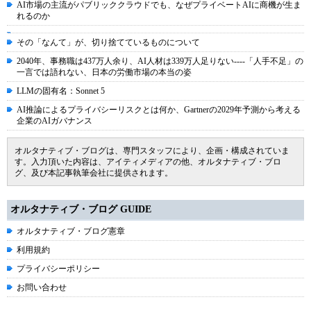
AI市場の主流がパブリッククラウドでも、なぜプライベートAIに商機が生ま
れるのか
その「なんて」が、切り捨てているものについて
2040年、事務職は437万人余り、AI人材は339万人足りない----「人手不足」の
一言では語れない、日本の労働市場の本当の姿
LLMの固有名：Sonnet 5
AI推論によるプライバシーリスクとは何か、Gartnerの2029年予測から考える
企業のAIガバナンス
オルタナティブ・ブログは、専門スタッフにより、企画・構成されていま
す。入力頂いた内容は、アイティメディアの他、オルタナティブ・ブロ
グ、及び本記事執筆会社に提供されます。
オルタナティブ・ブログ GUIDE
オルタナティブ・ブログ憲章
利用規約
プライバシーポリシー
お問い合わせ