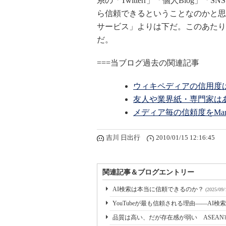
系の「Twitterr」「個人Blog
ら信頼できるということなのかと思
サービス」よりは下だ。このあたり
だ。
===当ブログ過去の関連記事
ウィキペディアの信用度
友人や業界紙・専門家は
メディア毎の信頼度をMan
吉川 日出行
2010/01/15 12:16:45
関連記事＆ブログエントリー
AI検索は本当に信頼できるのか？
(2025/09/
YouTubeが最も信頼される理由――AI
品質は高い、だが存在感が弱い ASEA