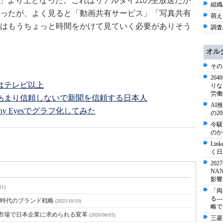
」「SNS」より上となった。これはリアルタイムの生放送だか
組織/
ったが、よく見ると「動画共有サービス」「写真共有
萌え
はもうちょっと時間をかけて見ていく必要がありそう
調査/
オル
その
20
はテレビ以上
りな
労働
あまり信頼しないで新聞を信頼する日本人
AI
y Eyesでグラフ化してみた
の2
今騒
のか
Li
く日
20
NA
影響
11)
「両
る-
検索時代のブランド戦略
(2025/10/19)
略で
N市場で日本企業に求められる変革
(2026/06/03)
三菱