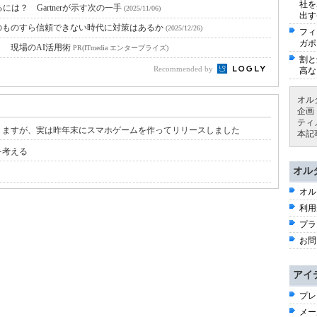
社を
は？ Gartnerが示す次の一手
(2025/11/06)
出す
のものすら信頼できない時代に対策はあるか
(2025/12/26)
フィ
ガポ
！ 現場のAI活用術
PR(ITmedia エンタープライズ)
割と
Recommended by
高な
オル
企画
ティ
りますが、実は昨年末にスマホゲームを作ってリリースしました
本記
を考える
オル
オル
利用
プラ
お問
アイ
プレ
メー