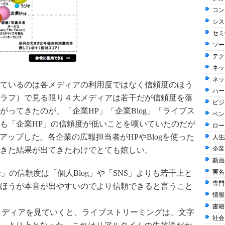
コン
シス
セミ
ソー
テク
ネッ
ネッ
ているのは各メディアの利用度ではなく信頼度のほう
ハー
ラフ）で見る限り４大メディアは若干だが信頼度を落
ビジ
ってきたのが、「企業HP」「企業Blog」「ライブス
ベン
も「企業HP」の信頼度が低いことを嘆いていたのだが
ロー
がアップした。各企業の広報担当者がHPやBlogを使った
人生訓
企業
きた結果が出てきたわけでとても嬉しい。
動画
実名
rr」の信頼度は「個人Blog」や「SNS」よりも若干上と
専門
ほうが本音が出やすいのでより信頼できると言うこと
情報整
書籍 
メディアを見ていくと、ライブストリーミングは、文字
社会 