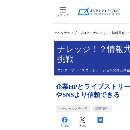
メディア
オルタナティブ・ブログ
>
ナレッジ！？情報共有・
ナレッジ！？情報
挑戦
エンタープライズコラボレーションの今と今
企業HPとライブストリーミン
やSNSより信頼できる
ソーシャルメディア
調査/統計
Share
Post
-