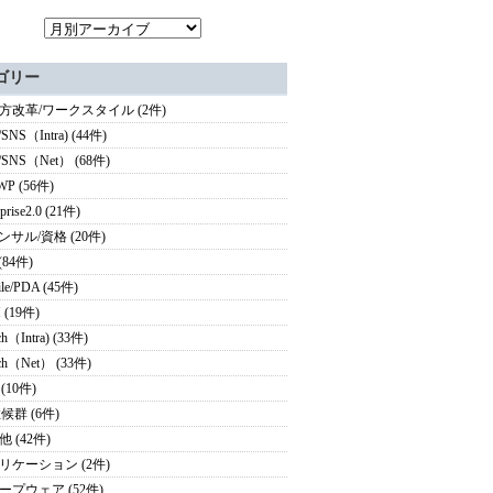
ゴリー
方改革/ワークスタイル (2件)
/SNS（Intra) (44件)
g/SNS（Net） (68件)
WP (56件)
rprise2.0 (21件)
ンサル/資格 (20件)
(84件)
le/PDA (45件)
 (19件)
ch（Intra) (33件)
rch（Net） (33件)
 (10件)
候群 (6件)
 (42件)
リケーション (2件)
ープウェア (52件)