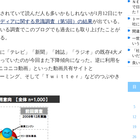
ＮＥ
で日
た！
れていて読んだ人も多いかもしれないが1月12日にヤ
トー
ディアに関する意識調査（第5回）の結果
が出ている。
社に
れている調査でこのブログでも過去にも取り上げたことが
間違
る。
一世
いう
「社
に「テレビ」「新聞」「雑誌」「ラジオ」の既存4大メ
いだ
っていたのが今回また下降傾向になった。逆に利用を
良い
」「ニコニコ動画」といった動画共有サイトと
ストリーミング、そして「Ｔｗｉｔｔｅｒ」などのつぶやき
日
5
12
19
26