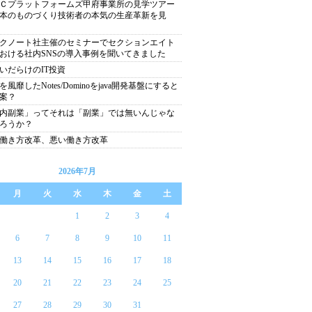
Ｃプラットフォームズ甲府事業所の見学ツアー
本のものづくり技術者の本気の生産革新を見
クノート社主催のセミナーでセクションエイト
おける社内SNSの導入事例を聞いてきました
いだらけのIT投資
を風靡したNotes/Dominoをjava開発基盤にすると
案？
内副業」ってそれは「副業」では無いんじゃな
ろうか？
働き方改革、悪い働き方改革
2026年7月
月
火
水
木
金
土
1
2
3
4
6
7
8
9
10
11
13
14
15
16
17
18
20
21
22
23
24
25
27
28
29
30
31