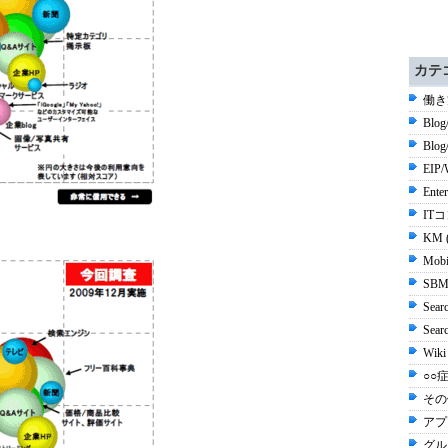
カテ
働き
Blog
Blo
EIP/
Ente
ITコ
KM 
Mobi
SBM
Sear
Sea
Wiki
○○症
その他
アプ
グル