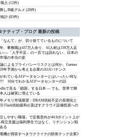
風土 (12件)
興し/B級グルメ (20件)
統計 (83件)
タナティブ・ブログ 最新の投稿
「なんて」が、切り捨てているものについて
40年、事務職は437万人余り、AI人材は339万人足
い----「人手不足」の一言では語れない、日本の
市場の本当の姿
推論によるプライバシーリスクとは何か、Gartner
029年予測から考える企業のAIガバナンス
がれているAIデータセンターとはいったい何な
?!! 10分でわかるAIデータセンターの話
nkedInで見る「鎖国」する日本 ― でも、世界で輝
本人は確実に増えている
27年メモリ市場展望：DRAM供給不足の長期化と
ND Flash供給緩和が及ぼすクラウド設備投資への
立しやすい職場」で定着意向が44.9ポイント上が
---両立支援は福利厚生ではなく、リテンション戦
ある
電機が買収すべきウクライナの防衛テック企業3