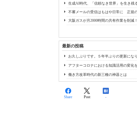
生成AI時代、「信頼なき世界」を生き残るに
不審メールの受信はもはや日常に 正規
大阪ガスが月2000時間の共有作業を削減
最新の投稿
お久しぶりです。５年半ぶりの更新にな
アフターコロナにおける知識活用の変化
働き方改革時代の新三種の神器とは
Share
Post
-