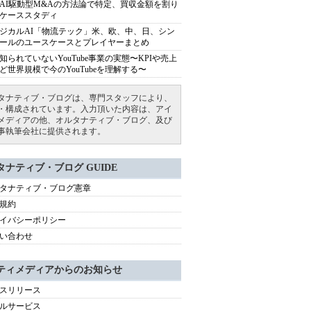
AI駆動型M&Aの方法論で特定、買収金額を割り
ケーススタディ
ジカルAI「物流テック」米、欧、中、日、シン
ールのユースケースとプレイヤーまとめ
知られていないYouTube事業の実態〜KPIや売上
ど世界規模で今のYouTubeを理解する〜
タナティブ・ブログは、専門スタッフにより、
・構成されています。入力頂いた内容は、アイ
メディアの他、オルタナティブ・ブログ、及び
事執筆会社に提供されます。
タナティブ・ブログ GUIDE
タナティブ・ブログ憲章
規約
イバシーポリシー
い合わせ
ティメディアからのお知らせ
スリリース
ルサービス