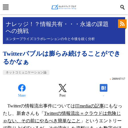
ナレッジ！？情報共有・・・永遠の課題
への挑戦
エンタープライズコラボレーションの今と今後を鋭く分析
Twitterバブルは膨らみ続けることができ
るかなぁ
ネットコミュニケーション論
»
2009/07/17
Share
Post
-
Twitterの情報流出事件については
ITmediaの記事
にもなっ
たし、新倉さんも「
Twitterの情報流出＝クラウドは危険じ
ゃない、その前にやるべき簡単なこと
」というエントリー