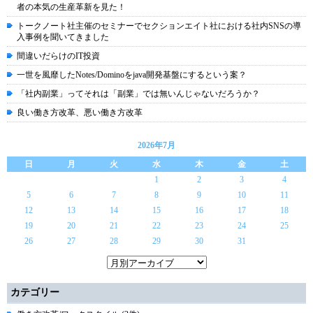
者の本気の生産革新を見た！
トークノート社主催のセミナーでセクションエイト社における社内SNSの導
入事例を聞いてきました
間違いだらけのIT投資
一世を風靡したNotes/Dominoをjava開発基盤にするという案？
「社内副業」ってそれは「副業」では無いんじゃないだろうか？
良い働き方改革、悪い働き方改革
2026年7月
日
月
火
水
木
金
土
1
2
3
4
5
6
7
8
9
10
11
12
13
14
15
16
17
18
19
20
21
22
23
24
25
26
27
28
29
30
31
カテゴリー