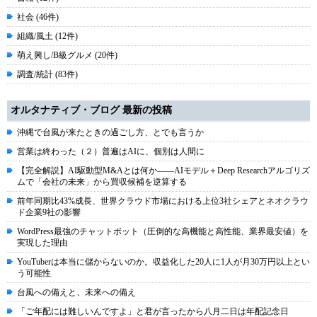
社会 (46件)
組織/風土 (12件)
萌え興し/B級グルメ (20件)
調査/統計 (83件)
オルタナティブ・ブログ 最新の投稿
沖縄で台風が来たときの過ごし方、とでも言うか
営業は終わった（２）普遍はAIに、個別は人間に
【完全解説】AI駆動型M&Aとは何か――AIモデル＋Deep Researchアルゴリズ
ムで「会社の未来」から買収候補を逆算する
前年同期比43%成長、世界クラウド市場における上位3社シェアとネオクラウ
ド企業9社の影響
WordPress最強のチャットボット（圧倒的な高機能と高性能、業界最安値）を
実現した理由
YouTuberは本当に儲からないのか。収益化した20人に1人が月30万円以上とい
う可能性
台風への備えと、未来への備え
「ご年配には難しいんですよ」と君が言ったから八月二日は年配記念日