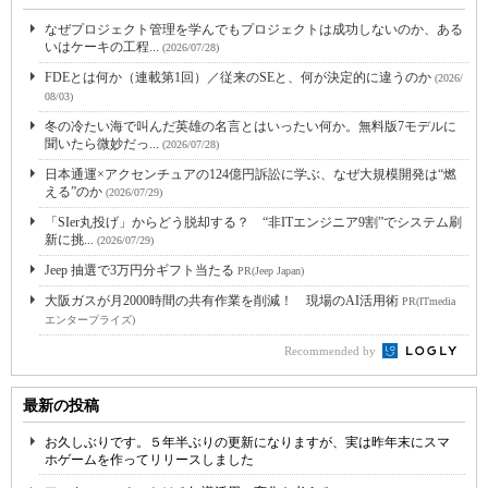
なぜプロジェクト管理を学んでもプロジェクトは成功しないのか、ある
いはケーキの工程...
(2026/07/28)
FDEとは何か（連載第1回）／従来のSEと、何が決定的に違うのか
(2026/
08/03)
冬の冷たい海で叫んだ英雄の名言とはいったい何か。無料版7モデルに
聞いたら微妙だっ...
(2026/07/28)
日本通運×アクセンチュアの124億円訴訟に学ぶ、なぜ大規模開発は“燃
える”のか
(2026/07/29)
「SIer丸投げ」からどう脱却する？ “非ITエンジニア9割”でシステム刷
新に挑...
(2026/07/29)
Jeep 抽選で3万円分ギフト当たる
PR(Jeep Japan)
大阪ガスが月2000時間の共有作業を削減！ 現場のAI活用術
PR(ITmedia
エンタープライズ)
Recommended by
最新の投稿
お久しぶりです。５年半ぶりの更新になりますが、実は昨年末にスマ
ホゲームを作ってリリースしました