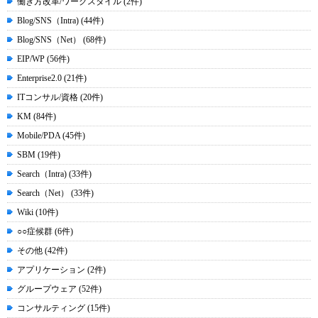
働き方改革/ワークスタイル (2件)
Blog/SNS（Intra) (44件)
Blog/SNS（Net） (68件)
EIP/WP (56件)
Enterprise2.0 (21件)
ITコンサル/資格 (20件)
KM (84件)
Mobile/PDA (45件)
SBM (19件)
Search（Intra) (33件)
Search（Net） (33件)
Wiki (10件)
○○症候群 (6件)
その他 (42件)
アプリケーション (2件)
グループウェア (52件)
コンサルティング (15件)