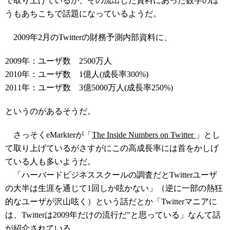
で取り上げているが、その流出した資料にあった数字のほ
うもあちこちで話題になっているようだ。
2009年2月のTwitterの財務予測内部資料に、
2009年：ユーザ数 2500万人
2010年：ユーザ数 1億人(成長率300%)
2011年：ユーザ数 3億5000万人(成長率250%)
というのがあるそうだ。
さっそくeMarkterが「
The Inside Numbers on Twitter
」とし
て取り上げているがさすがにこの高成長率には首をかしげ
ている人も多いようだ。
「ハーバードビジネススクールの調査だとTwitterユーザ
の大半は生涯を通じて1回しか呟かない」（逆に一部の熱狂
的なユーザが沢山呟く）という話だとか「Twitterマニアに
は、Twitterは2009年だけの流行だ”と思っている」なんて話
が紹介されている。