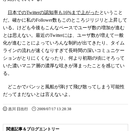
日本でのTwitterの認知率も16%まで上がった
ということ
だ。確かに私のFollower数もこのところジリジリと上昇して
いる。けども今後もこんなペースでユーザ数の増加が進む
とは思えない。最近のTwitterには、ユーザ数が増えて一般
化が進むことによっていろんな制約が出てきたり、タイム
ラインの流れが速くなりすぎて長時間の深いコミュニケー
ションがとりにくくなったり、何より初期の頃にそろって
いた濃いマニア層の濃厚な呟きが薄まったことを感じてい
る。
どこかでパンッと風船が弾けて飛び散ってしまう可能性
だってまだないとは言えないよ。
吉川 日出行
2009/07/17 13:28:38
関連記事＆ブログエントリー