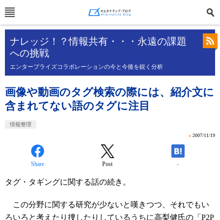
ナレッジ！？情報共有・・・永遠の課題
への挑戦
エンタープライズコラボレーションの今と今後を鋭く分析
画像や動画のタグ検索の際には、紹介文に
含まれてない語のタグに注目
情報整理
»
2007/11/19
Share
Post
-
タグ・タギングに関する話の続き。
この分野に関する研究が少ないと嘆きつつ、それでもい
ろいろと考えたり捜したりしているうちに
高梨健氏の「P2P