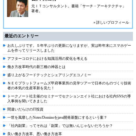
元ＩＴコンサルタント。書籍「サーチ・アーキテクチャ」
著者。
» 詳しいプロフィール
最近のエントリー
お久しぶりです。５年半ぶりの更新になりますが、実は昨年末にスマホゲー
ムを作ってリリースしました
アフターコロナにおける知識活用の変化を考える
働き方改革時代の新三種の神器とは
盛り上がるフードテックとシェアリングエコノミー
ＮＥＣプラットフォームズ甲府事業所の見学ツアーで日本のものづくり技術
者の本気の生産革新を見た！
トークノート社主催のセミナーでセクションエイト社における社内SNSの導
入事例を聞いてきました
間違いだらけのIT投資
一世を風靡したNotes/Dominoをjava開発基盤にするという案？
「社内副業」ってそれは「副業」では無いんじゃないだろうか？
良い働き方改革、悪い働き方改革