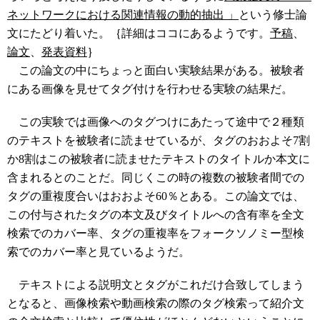
ネットワークにおける関連情報の動的抽出 」
という修士論
文にたどり着いた。｛詳細はココにあるようです。
予稿
、
論文
、
発表資料
｝
この論文の中にちょっと面白い実験結果がある。被験者
にある画像を見せてタグ付けを行わせる実験の結果だ。
この実験では画像へのタグつけにあたって途中で２種類
のテキストを被験者に読ませているが、タグのおおよそ7割
か8割はこの被験者に読ませたテキストのタイトルか本文に
含まれるとのことだ。同じくこの時の複数の被験者間での
タグの重複度合いはおおよそ60％とある。この論文では、
この付与されたタグの本文及びタイトルへの含有率を全文
検索でのカバー率、タグの重複率をフォークソノミー型検
索でのカバー率と見ているようだ。
テキストによる説明文とタグがこれだけ合致してしまう
となると、画像検索や動画検索の際のタグ検索って紹介文