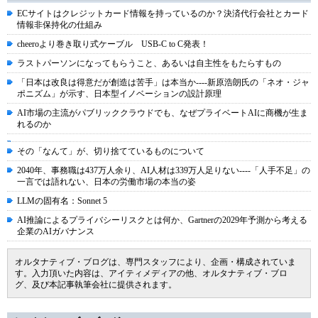
ECサイトはクレジットカード情報を持っているのか？決済代行会社とカード
情報非保持化の仕組み
cheeroより巻き取り式ケーブル USB-C to C発表！
ラストパーソンになってもらうこと、あるいは自主性をもたらすもの
「日本は改良は得意だが創造は苦手」は本当か----新原浩朗氏の「ネオ・ジャ
ポニズム」が示す、日本型イノベーションの設計原理
AI市場の主流がパブリッククラウドでも、なぜプライベートAIに商機が生ま
れるのか
その「なんて」が、切り捨てているものについて
2040年、事務職は437万人余り、AI人材は339万人足りない----「人手不足」の
一言では語れない、日本の労働市場の本当の姿
LLMの固有名：Sonnet 5
AI推論によるプライバシーリスクとは何か、Gartnerの2029年予測から考える
企業のAIガバナンス
オルタナティブ・ブログは、専門スタッフにより、企画・構成されていま
す。入力頂いた内容は、アイティメディアの他、オルタナティブ・ブロ
グ、及び本記事執筆会社に提供されます。