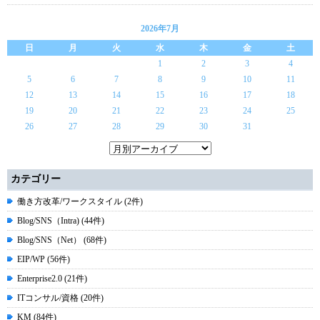
2026年7月
日
月
火
水
木
金
土
1
2
3
4
5
6
7
8
9
10
11
12
13
14
15
16
17
18
19
20
21
22
23
24
25
26
27
28
29
30
31
カテゴリー
働き方改革/ワークスタイル (2件)
Blog/SNS（Intra) (44件)
Blog/SNS（Net） (68件)
EIP/WP (56件)
Enterprise2.0 (21件)
ITコンサル/資格 (20件)
KM (84件)