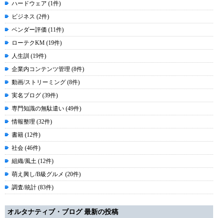
ハードウェア (1件)
ビジネス (2件)
ベンダー評価 (11件)
ローテクKM (19件)
人生訓 (19件)
企業内コンテンツ管理 (8件)
動画/ストリーミング (8件)
実名ブログ (39件)
専門知識の無駄遣い (49件)
情報整理 (32件)
書籍 (12件)
社会 (46件)
組織/風土 (12件)
萌え興し/B級グルメ (20件)
調査/統計 (83件)
オルタナティブ・ブログ 最新の投稿