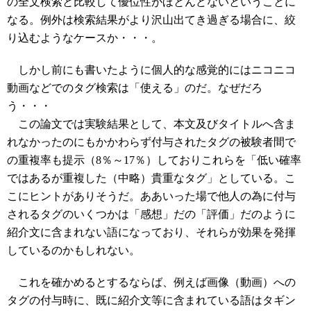
の全文検索と比較して優位性がほとんどないということに
なる。例外は検索結果がより沢山出てき過ぎる場合に、絞
り込むようなケースか・・・。
しかし前にも書いたように個人的な感覚的にはニコニコ
動画などでのタグ検索は「使える」のだ。なぜだろ
う・・・
この論文では実験結果として、本文及びタイトルへ含ま
れなかったのにもかかわらず付与されたタグの被験者間で
の重複率も提示（8％～17％）しておりこれらを「低い確率
ではあるが重複した（中略）貴重なタグ」としている。こ
こにヒントがありそうだ。ああいった場で他人の為に付与
されるタグのいくつかは「感想」だの「評価」だのように
紹介文に含まれない語になっており、それらが効果を発揮
しているのかもしれない。
これを確かめるとするならば、例えば画像（動画）への
タグの付与時に、既に紹介文等に含まれている語はタギン