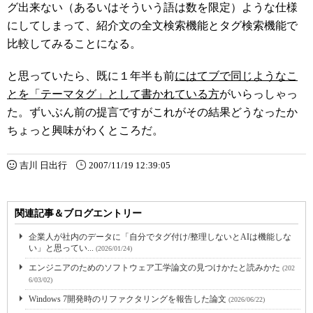
グ出来ない（あるいはそういう語は数を限定）ような仕様
にしてしまって、紹介文の全文検索機能とタグ検索機能で
比較してみることになる。
と思っていたら、既に１年半も前
にはてブで同じようなこ
とを「テーマタグ」として書かれている方
がいらっしゃっ
た。ずいぶん前の提言ですがこれがその結果どうなったか
ちょっと興味がわくところだ。
吉川 日出行
2007/11/19 12:39:05
関連記事＆ブログエントリー
企業人が社内のデータに「自分でタグ付け/整理しないとAIは機能しな
い」と思ってい...
(2026/01/24)
エンジニアのためのソフトウェア工学論文の見つけかたと読みかた
(202
6/03/02)
Windows 7開発時のリファクタリングを報告した論文
(2026/06/22)