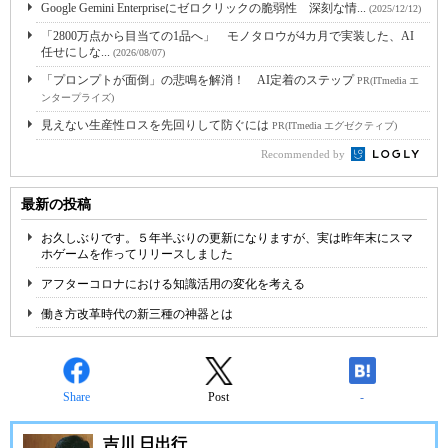
Google Gemini Enterpriseにゼロクリックの脆弱性 深刻な情...
(2025/12/12)
「2800万点から目当ての1品へ」 モノタロウが4カ月で実装した、AI
任せにしな...
(2026/08/07)
「プロンプトが面倒」の悲鳴を解消！ AI定着のステップ
PR(ITmedia エ
ンタープライズ)
見えない生産性ロスを先回りして防ぐには
PR(ITmedia エグゼクティブ)
Recommended by
最新の投稿
お久しぶりです。５年半ぶりの更新になりますが、実は昨年末にスマ
ホゲームを作ってリリースしました
アフターコロナにおける知識活用の変化を考える
働き方改革時代の新三種の神器とは
Share
Post
-
吉川 日出行