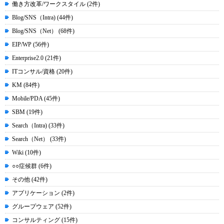
働き方改革/ワークスタイル (2件)
Blog/SNS（Intra) (44件)
Blog/SNS（Net） (68件)
EIP/WP (56件)
Enterprise2.0 (21件)
ITコンサル/資格 (20件)
KM (84件)
Mobile/PDA (45件)
SBM (19件)
Search（Intra) (33件)
Search（Net） (33件)
Wiki (10件)
○○症候群 (6件)
その他 (42件)
アプリケーション (2件)
グループウェア (52件)
コンサルティング (15件)