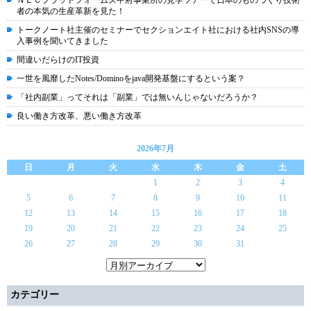
ＮＥＣプラットフォームズ甲府事業所の見学ツアーで日本のものづくり技術
者の本気の生産革新を見た！
トークノート社主催のセミナーでセクションエイト社における社内SNSの導
入事例を聞いてきました
間違いだらけのIT投資
一世を風靡したNotes/Dominoをjava開発基盤にするという案？
「社内副業」ってそれは「副業」では無いんじゃないだろうか？
良い働き方改革、悪い働き方改革
2026年7月
日
月
火
水
木
金
土
1
2
3
4
5
6
7
8
9
10
11
12
13
14
15
16
17
18
19
20
21
22
23
24
25
26
27
28
29
30
31
カテゴリー