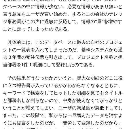
タベースの中に情報が少ない、必要な情報があまり無いと
言う意見をユーザが言い始めた。するとこの会社のナレッ
ジ事務局がこの声に過敏に反応して、情報の“量”を増やす
ことに走ってしまったのである。
具体的には、このデータベースに過去の自社のプロジェ
クトの一覧表を入れてしまったのだ。基幹システムから過
去３年間の受注伝票を引き出して、プロジェクト名称と担
当部署を1件１明細にして登録したのである。
その結果どうなったかというと、膨大な明細のどこに役
に立つ報告書が入っているかがわからなくなるとともに、
キーワードで検索をしてヒットした明細を見てもタイトル
と部署名しか判らないので、中身が使えなくてがっかりと
いうことが増えてしまい。ユーザの満足度が急低下してし
まった。この段階で、私からは一旦増えたデータを消すよ
うにも提言をしたのだが、「苦労して登録したのだから」