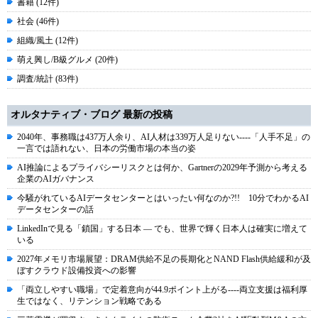
書籍 (12件)
社会 (46件)
組織/風土 (12件)
萌え興し/B級グルメ (20件)
調査/統計 (83件)
オルタナティブ・ブログ 最新の投稿
2040年、事務職は437万人余り、AI人材は339万人足りない----「人手不足」の
一言では語れない、日本の労働市場の本当の姿
AI推論によるプライバシーリスクとは何か、Gartnerの2029年予測から考える
企業のAIガバナンス
今騒がれているAIデータセンターとはいったい何なのか?!! 10分でわかるAI
データセンターの話
LinkedInで見る「鎖国」する日本 ― でも、世界で輝く日本人は確実に増えて
いる
2027年メモリ市場展望：DRAM供給不足の長期化とNAND Flash供給緩和が及
ぼすクラウド設備投資への影響
「両立しやすい職場」で定着意向が44.9ポイント上がる----両立支援は福利厚
生ではなく、リテンション戦略である