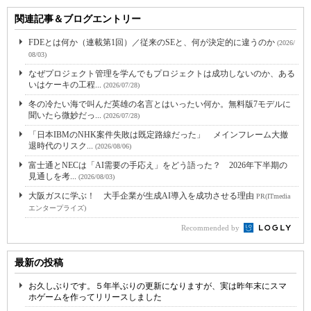
関連記事＆ブログエントリー
FDEとは何か（連載第1回）／従来のSEと、何が決定的に違うのか
(2026/
08/03)
なぜプロジェクト管理を学んでもプロジェクトは成功しないのか、ある
いはケーキの工程...
(2026/07/28)
冬の冷たい海で叫んだ英雄の名言とはいったい何か。無料版7モデルに
聞いたら微妙だっ...
(2026/07/28)
「日本IBMのNHK案件失敗は既定路線だった」 メインフレーム大撤
退時代のリスク...
(2026/08/06)
富士通とNECは「AI需要の手応え」をどう語った？ 2026年下半期の
見通しを考...
(2026/08/03)
大阪ガスに学ぶ！ 大手企業が生成AI導入を成功させる理由
PR(ITmedia
エンタープライズ)
Recommended by
最新の投稿
お久しぶりです。５年半ぶりの更新になりますが、実は昨年末にスマ
ホゲームを作ってリリースしました