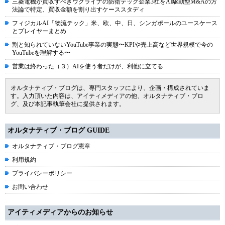
三菱電機が買収すべきウクライナの防衛テック企業3社をAI駆動型M&Aの方
法論で特定、買収金額を割り出すケーススタディ
フィジカルAI「物流テック」米、欧、中、日、シンガポールのユースケース
とプレイヤーまとめ
割と知られていないYouTube事業の実態〜KPIや売上高など世界規模で今の
YouTubeを理解する〜
営業は終わった（３）AIを使う者だけが、利他に立てる
オルタナティブ・ブログは、専門スタッフにより、企画・構成されていま
す。入力頂いた内容は、アイティメディアの他、オルタナティブ・ブロ
グ、及び本記事執筆会社に提供されます。
オルタナティブ・ブログ GUIDE
オルタナティブ・ブログ憲章
利用規約
プライバシーポリシー
お問い合わせ
アイティメディアからのお知らせ