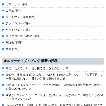
ガジェット (5件)
コラム (8件)
ソフトウェア開発 (8件)
テクノロジー (2件)
ハードウェア (1件)
マイクロソフトMVP (7件)
勉強会 (15件)
社会 (1件)
オルタナティブ・ブログ 最新の投稿
その「なんて」が、切り捨てているものについて
2040年、事務職は437万人余り、AI人材は339万人足りない----「人手不足」の
一言では語れない、日本の労働市場の本当の姿
AI推論によるプライバシーリスクとは何か、Gartnerの2029年予測から考える
企業のAIガバナンス
今騒がれているAIデータセンターとはいったい何なのか?!! 10分でわかるAI
データセンターの話
LinkedInで見る「鎖国」する日本 ― でも、世界で輝く日本人は確実に増えて