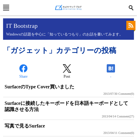
IT Bootstrap
Windowsの話題を中心に「知っているつもり」のお話を書いてみます。
「ガジェット」カテゴリーの投稿
Share
Post
-
SurfaceのType Cover買いました
2013/07/30
Comment(0)
Surfaceに接続したキーボードを日本語キーボードとして
認識させる方法
2013/04/14
Comment(27)
写真で見るSurface
2013/04/11
Comment(0)