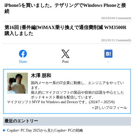
iPhone5を買いました。テザリングでWindows Phoneと接
続
2013/03/04
Comment(4)
第16回 [番外編]WiMAX乗り換えで通信費削減 WM3500R
購入しました
2011/01/11
Comment(0)
Share
Post
-
木澤 朋和
国内メーカー系のIT企業に勤務し、エンジニアをやってい
ます。
個人的にマイクロソフトの製品や技術の話題を中心とした
ポッドキャスト番組を配信しています。
マイクロソフトMVP for Windows and Devicesです。(2024/7～2025/6)
» 詳しいプロフィール
最近のエントリー
Copilot+ PC Day 2025から見たCopilot+ PCの戦略