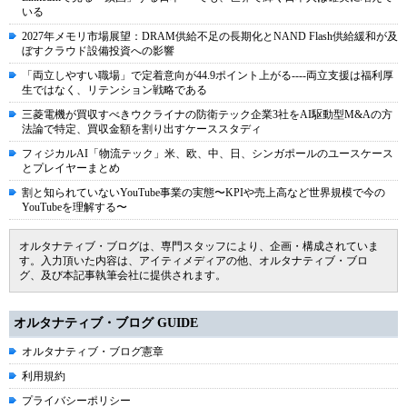
いる
2027年メモリ市場展望：DRAM供給不足の長期化とNAND Flash供給緩和が及
ぼすクラウド設備投資への影響
「両立しやすい職場」で定着意向が44.9ポイント上がる----両立支援は福利厚
生ではなく、リテンション戦略である
三菱電機が買収すべきウクライナの防衛テック企業3社をAI駆動型M&Aの方
法論で特定、買収金額を割り出すケーススタディ
フィジカルAI「物流テック」米、欧、中、日、シンガポールのユースケース
とプレイヤーまとめ
割と知られていないYouTube事業の実態〜KPIや売上高など世界規模で今の
YouTubeを理解する〜
オルタナティブ・ブログは、専門スタッフにより、企画・構成されていま
す。入力頂いた内容は、アイティメディアの他、オルタナティブ・ブロ
グ、及び本記事執筆会社に提供されます。
オルタナティブ・ブログ GUIDE
オルタナティブ・ブログ憲章
利用規約
プライバシーポリシー