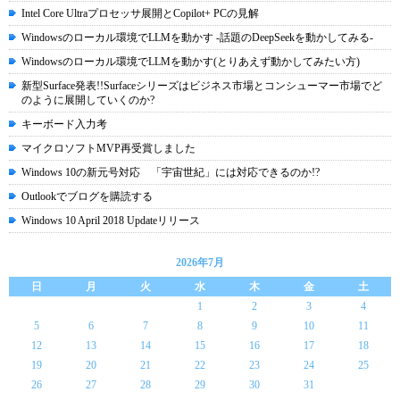
Intel Core Ultraプロセッサ展開とCopilot+ PCの見解
Windowsのローカル環境でLLMを動かす -話題のDeepSeekを動かしてみる-
Windowsのローカル環境でLLMを動かす(とりあえず動かしてみたい方)
新型Surface発表!!Surfaceシリーズはビジネス市場とコンシューマー市場でど
のように展開していくのか?
キーボード入力考
マイクロソフトMVP再受賞しました
Windows 10の新元号対応 「宇宙世紀」には対応できるのか!?
Outlookでブログを購読する
Windows 10 April 2018 Updateリリース
2026年7月
日
月
火
水
木
金
土
1
2
3
4
5
6
7
8
9
10
11
12
13
14
15
16
17
18
19
20
21
22
23
24
25
26
27
28
29
30
31