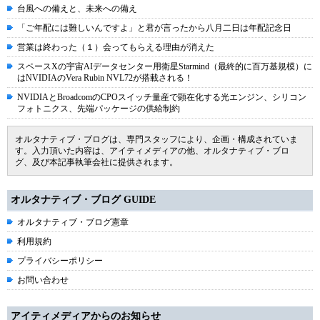
台風への備えと、未来への備え
「ご年配には難しいんですよ」と君が言ったから八月二日は年配記念日
営業は終わった（１）会ってもらえる理由が消えた
スペースXの宇宙AIデータセンター用衛星Starmind（最終的に百万基規模）に
はNVIDIAのVera Rubin NVL72が搭載される！
NVIDIAとBroadcomのCPOスイッチ量産で顕在化する光エンジン、シリコン
フォトニクス、先端パッケージの供給制約
オルタナティブ・ブログは、専門スタッフにより、企画・構成されていま
す。入力頂いた内容は、アイティメディアの他、オルタナティブ・ブロ
グ、及び本記事執筆会社に提供されます。
オルタナティブ・ブログ GUIDE
オルタナティブ・ブログ憲章
利用規約
プライバシーポリシー
お問い合わせ
アイティメディアからのお知らせ