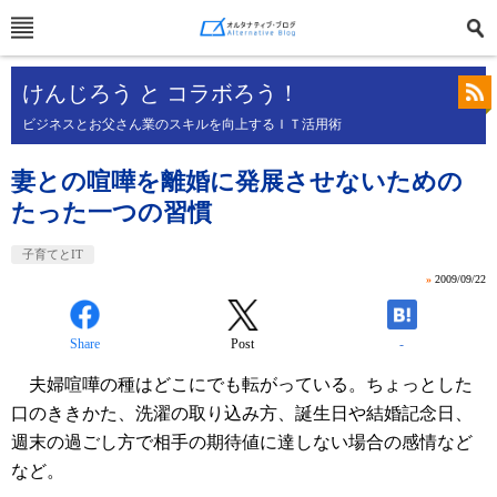
けんじろう と コラボろう！
ビジネスとお父さん業のスキルを向上するＩＴ活用術
妻との喧嘩を離婚に発展させないための
たった一つの習慣
子育てとIT
»
2009/09/22
Share
Post
-
夫婦喧嘩の種はどこにでも転がっている。ちょっとした
口のききかた、洗濯の取り込み方、誕生日や結婚記念日、
週末の過ごし方で相手の期待値に達しない場合の感情など
など。