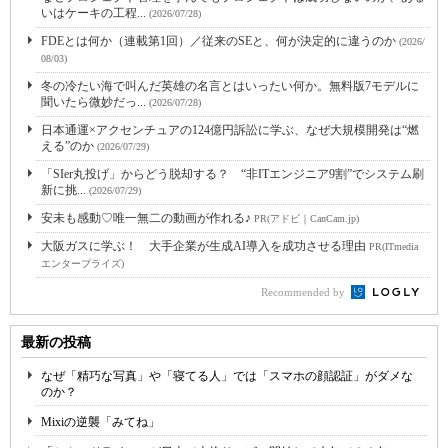
いはケーキの工程...
(2026/07/28)
FDEとは何か（連載第1回）／従来のSEと、何が決定的に違うのか
(2026/
08/03)
冬の冷たい海で叫んだ英雄の名言とはいったい何か。無料版7モデルに
聞いたら微妙だっ...
(2026/07/28)
日本通運×アクセンチュアの124億円訴訟に学ぶ、なぜ大規模開発は“燃
える”のか
(2026/07/29)
「SIer丸投げ」からどう脱却する？ “非ITエンジニア9割”でシステム刷
新に挑...
(2026/07/29)
安未も感動♡唯一無二の動画が作れる♪
PR(アドビ｜CanCam.jp)
大阪ガスに学ぶ！ 大手企業が生成AI導入を成功させる理由
PR(ITmedia
エンタープライズ)
Recommended by
最新の投稿
なぜ「精巧な写真」や「寝てる人」では「スマホの顔認証」がダメな
のか？
Mixiの逆襲「みてね」