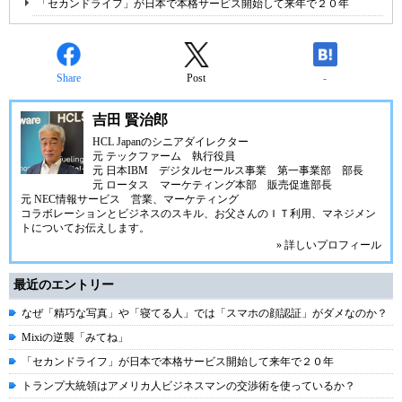
「セカンドライフ」が日本で本格サービス開始して来年で２０年
Share
Post
-
吉田 賢治郎
HCL Japanのシニアダイレクター
元 テックファーム 執行役員
元 日本IBM デジタルセールス事業 第一事業部 部長
元 ロータス マーケティング本部 販売促進部長
元 NEC情報サービス 営業、マーケティング
コラボレーションとビジネスのスキル、お父さんのＩＴ利用、マネジメン
トについてお伝えします。
» 詳しいプロフィール
最近のエントリー
なぜ「精巧な写真」や「寝てる人」では「スマホの顔認証」がダメなのか？
Mixiの逆襲「みてね」
「セカンドライフ」が日本で本格サービス開始して来年で２０年
トランプ大統領はアメリカ人ビジネスマンの交渉術を使っているか？