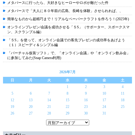
メタバースに行ったら、大好きなヒーローやロボが敵だった件
メタバースで「大人に８０年前の広島、長崎を体験」させられれば、、
簡単なものから超精巧まで！リアルなペーパークラフトを作ろう！(2025年)
オンラインプレゼン/会議を成功させる「５S」（サポーター、スポークスマ
ン、スクランブル編）
「５S」を使って、オンライン会議での客先プレゼンの成功率をあげよう
（１）スピーディ＆シンプル編
「バーチャル仮装ソフト」で、「オンライン会議」や「オンライン飲み会」
に参加してみた(Snap Camera利用)
2026年7月
日
月
火
水
木
金
土
1
2
3
4
5
6
7
8
9
10
11
12
13
14
15
16
17
18
19
20
21
22
23
24
25
26
27
28
29
30
31