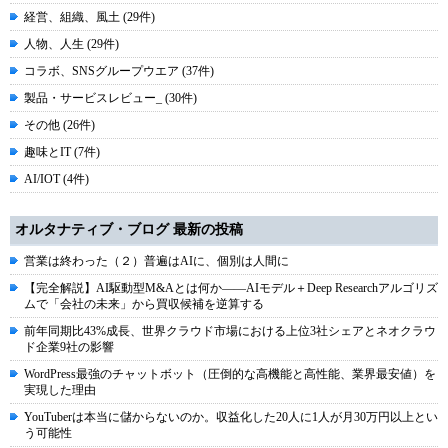
経営、組織、風土 (29件)
人物、人生 (29件)
コラボ、SNSグループウエア (37件)
製品・サービスレビュー_ (30件)
その他 (26件)
趣味とIT (7件)
AI/IOT (4件)
オルタナティブ・ブログ 最新の投稿
営業は終わった（２）普遍はAIに、個別は人間に
【完全解説】AI駆動型M&Aとは何か――AIモデル＋Deep Researchアルゴリズ
ムで「会社の未来」から買収候補を逆算する
前年同期比43%成長、世界クラウド市場における上位3社シェアとネオクラウ
ド企業9社の影響
WordPress最強のチャットボット（圧倒的な高機能と高性能、業界最安値）を
実現した理由
YouTuberは本当に儲からないのか。収益化した20人に1人が月30万円以上とい
う可能性