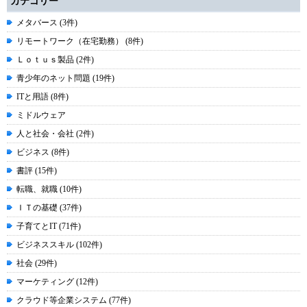
カテゴリー
メタバース (3件)
リモートワーク（在宅勤務） (8件)
Ｌｏｔｕｓ製品 (2件)
青少年のネット問題 (19件)
ITと用語 (8件)
ミドルウェア
人と社会・会社 (2件)
ビジネス (8件)
書評 (15件)
転職、就職 (10件)
ＩＴの基礎 (37件)
子育てとIT (71件)
ビジネススキル (102件)
社会 (29件)
マーケティング (12件)
クラウド等企業システム (77件)