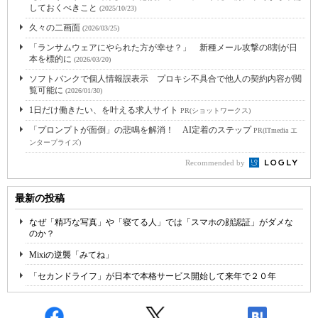
しておくべきこと
(2025/10/23)
久々の二画面
(2026/03/25)
「ランサムウェアにやられた方が幸せ？」 新種メール攻撃の8割が日
本を標的に
(2026/03/20)
ソフトバンクで個人情報誤表示 プロキシ不具合で他人の契約内容が閲
覧可能に
(2026/01/30)
1日だけ働きたい、を叶える求人サイト
PR(ショットワークス)
「プロンプトが面倒」の悲鳴を解消！ AI定着のステップ
PR(ITmedia エ
ンタープライズ)
Recommended by
最新の投稿
なぜ「精巧な写真」や「寝てる人」では「スマホの顔認証」がダメな
のか？
Mixiの逆襲「みてね」
「セカンドライフ」が日本で本格サービス開始して来年で２０年