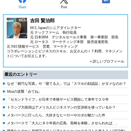
Share
Post
-
吉田 賢治郎
HCL Japanのシニアダイレクター
元 テックファーム 執行役員
元 日本IBM デジタルセールス事業 第一事業部 部長
元 ロータス マーケティング本部 販売促進部長
元 NEC情報サービス 営業、マーケティング
コラボレーションとビジネスのスキル、お父さんのＩＴ利用、マネジメン
トについてお伝えします。
» 詳しいプロフィール
最近のエントリー
なぜ「精巧な写真」や「寝てる人」では「スマホの顔認証」がダメなのか？
Mixiの逆襲「みてね」
「セカンドライフ」が日本で本格サービス開始して来年で２０年
トランプ大統領はアメリカ人ビジネスマンの交渉術を使っているか？
メタバースに行ったら、大好きなヒーローやロボが敵だった件
メタバースで「大人に８０年前の広島、長崎を体験」させられれば、、