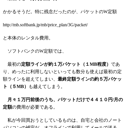
かかるそうだ。特に残念だったのが、パケットのW定額
http://mb.softbank.jp/mb/price_plan/3G/packet/
と本体のレンタル費用。
ソフトバンクのW定額では、
最初の
定額ラインが約１万パケット（１MB程度）
であ
り、めったに利用しないといっても数分も使えば最初の定
額ラインを超えてしまい、
最終定額ラインの約５万パケッ
ト（５MB）
も越えてしまう。
月々１万円前後のうち、パケットだけで４４１０円/月の
定額
の費用が必要である。
私が今回買おうとしているものは、自宅と会社のノート
パソコンの補完だ。オフラインで利用してメールで送る