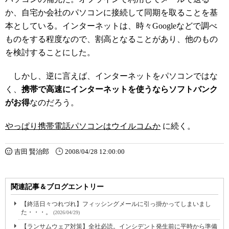
か、自宅か会社のパソコンに接続して同期を取ることを基
本としている。インターネットは、時々Googleなどで調べ
ものをする程度なので、割高となることがあり、他のもの
を検討することにした。
しかし、逆に言えば、インターネットをパソコンではな
く、
携帯で高速にインターネットを使うならソフトバンク
がお得
なのだろう。
やっぱり携帯電話パソコンはウイルコムか
に続く。
吉田 賢治郎
2008/04/28 12:00:00
関連記事＆ブログエントリー
【終活日々つれづれ】フィッシングメールに引っ掛かってしまいまし
た・・・。
(2026/04/29)
【ランサムウェア対策】全社必読。インシデント発生前に平時から準備