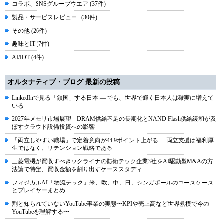
コラボ、SNSグループウエア (37件)
製品・サービスレビュー_ (30件)
その他 (26件)
趣味とIT (7件)
AI/IOT (4件)
オルタナティブ・ブログ 最新の投稿
LinkedInで見る「鎖国」する日本 ― でも、世界で輝く日本人は確実に増えて
いる
2027年メモリ市場展望：DRAM供給不足の長期化とNAND Flash供給緩和が及
ぼすクラウド設備投資への影響
「両立しやすい職場」で定着意向が44.9ポイント上がる----両立支援は福利厚
生ではなく、リテンション戦略である
三菱電機が買収すべきウクライナの防衛テック企業3社をAI駆動型M&Aの方
法論で特定、買収金額を割り出すケーススタディ
フィジカルAI「物流テック」米、欧、中、日、シンガポールのユースケース
とプレイヤーまとめ
割と知られていないYouTube事業の実態〜KPIや売上高など世界規模で今の
YouTubeを理解する〜