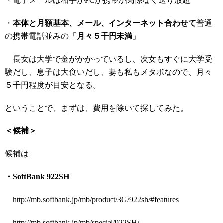
・電子メールは相手がPCか携帯か関係なく送り放題
・
本体と月額基本、メール、インターネット合わせて
普通
の携帯電話並みの「
月々５千円未満
」
長女は大学で金がかかっているし、次女もすぐに大学受
験だし、息子は大食いだし、妻も私もメタボなので、月々
５千円程度が目安となる。
ということで、まずは、費用を除いて探してみた。
＜候補＞
候補は
・SoftBank 922SH
http://mb.softbank.jp/mb/product/3G/922sh/#features
http://mb.softbank.jp/mb/special/922SH/