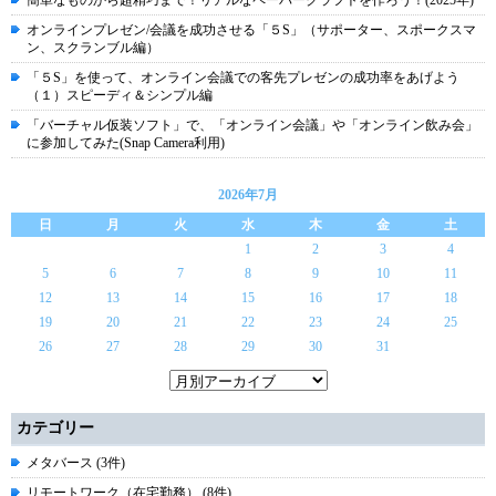
簡単なものから超精巧まで！リアルなペーパークラフトを作ろう！(2025年)
オンラインプレゼン/会議を成功させる「５S」（サポーター、スポークスマ
ン、スクランブル編）
「５S」を使って、オンライン会議での客先プレゼンの成功率をあげよう
（１）スピーディ＆シンプル編
「バーチャル仮装ソフト」で、「オンライン会議」や「オンライン飲み会」
に参加してみた(Snap Camera利用)
2026年7月
日
月
火
水
木
金
土
1
2
3
4
5
6
7
8
9
10
11
12
13
14
15
16
17
18
19
20
21
22
23
24
25
26
27
28
29
30
31
カテゴリー
メタバース (3件)
リモートワーク（在宅勤務） (8件)