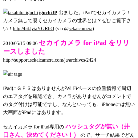
iguchiJP
出ました。iPadでセカイカメラ！
カメラ無しで覗くセカイカメラの世界とは？ぜひご覧下さ
い！
http://bit.ly/aYGRhO
(via @
sekaicamera
)
セカイカメラ for iPad をリリ
2010/05/15 09:06
ースしました
http://support.sekaicamera.com/ja/archives/2424
iPadにＧＰＳはありませんがWi-Fiベースの位置情報で周辺
のエアタグを確認でき、カメラがありませんがコメントで
のタグ付けは可能ですし、なんといっても、iPhoneには無い
大画面がiPadにはあります。
ハッシュタグが無い（井
セカイカメラ for iPad専用の
口さん、決めてください！）
ので、サーチ結果でどん