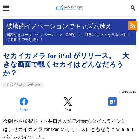
破壊的イノベーションでキャズム越え
国境なきオープンイノベーション（C&D）で、世界のソフトを日本で仕上
げて世界で売り抜く！
セカイカメラ for iPad がリリース。 大
きな画面で覗くセカイはどんなだろう
か？
モバイル＆コンテンツ
»
2010/05/15
Share
Post
-
今朝から頓智ドット井口さんのTwitterのタイムラインに
は、セカイカメラ for iPad のリリースにともなうｔｗｅｅｔ
がイッパイでした。