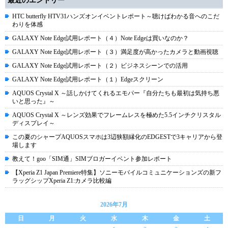
最近のエントリー
HTC butterfly HTV31ハンズオンイベントレポート～聴けばわかる音へのこだ
わりを体感
GALAXY Note Edge試用レポート（４）Note Edgeは買いなのか？
GALAXY Note Edge試用レポート（３）満足度が高かったカメラと動画視聴
GALAXY Note Edge試用レポート（２）ビジネスシーンでの活用
GALAXY Note Edge試用レポート（１）Edgeスクリーン
AQUOS Crystal X ～話しかけてくれるエモパー『自分たちも最初は気持ち悪
いと思った』～
AQUOS Crystal X ～レンズ効果でフレームレスを極めた5.5インチクリスタル
ディスプレイ～
この夏のシャープAQUOSスマホは3辺狭額縁化のEDGESTで3キャリアから登
場します
教えて！goo「SIM通」SIMブロガーイベント参加レポート
【Xperia Z1 Japan Premiere特集】ソニーモバイルコミュニケーションズの新フ
ラッグシップXperia Z1:カメラ比較編
2026年7月
日
月
火
水
木
金
土