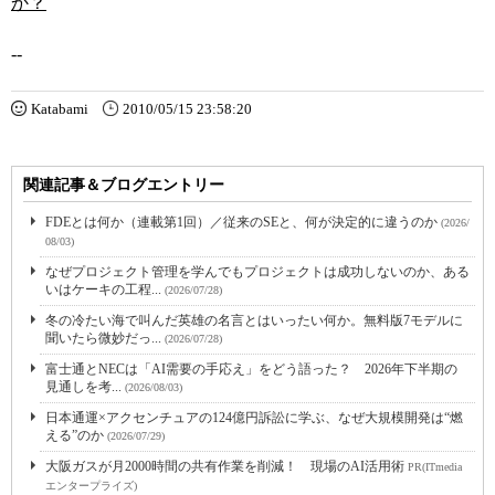
か？
--
Katabami
2010/05/15 23:58:20
関連記事＆ブログエントリー
FDEとは何か（連載第1回）／従来のSEと、何が決定的に違うのか
(2026/
08/03)
なぜプロジェクト管理を学んでもプロジェクトは成功しないのか、ある
いはケーキの工程...
(2026/07/28)
冬の冷たい海で叫んだ英雄の名言とはいったい何か。無料版7モデルに
聞いたら微妙だっ...
(2026/07/28)
富士通とNECは「AI需要の手応え」をどう語った？ 2026年下半期の
見通しを考...
(2026/08/03)
日本通運×アクセンチュアの124億円訴訟に学ぶ、なぜ大規模開発は“燃
える”のか
(2026/07/29)
大阪ガスが月2000時間の共有作業を削減！ 現場のAI活用術
PR(ITmedia
エンタープライズ)