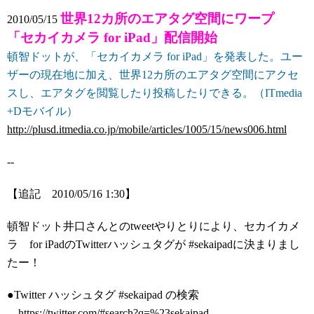
世界12カ所のエアタグ空間にワープ
2010/05/15
「セカイカメラ for iPad」配信開始
頓智ドットが、「セカイカメラ for iPad」を発表した。ユー
ザーの現在地に加え、世界12カ所のエアタグ空間にアクセ
スし、エアタグを閲覧したり投稿したりできる。（ITmedia
+Dモバイル）
http://plusd.itmedia.co.jp/mobile/articles/1005/15/news006.html
--
【追記 2010/05/16 1:30】
頓智ドット井口さんとのtweetやりとりにより、セカイカメ
ラ for iPadのTwitterハッシュタグが #sekaipadに決まりまし
たー！
●Twitter ハッシュタグ #sekaipad の検索
https://twitter.com/#search?q=%23sekaipad