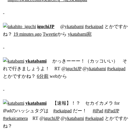
-
iguchiJP
@
ykatabami
#sekaipad
とかですか
ね？
19 minutes ago
Tweetie
から
ykatabami宛
-
ykatabami
かっきーーー！（カッコいい） そ
れで行きましょうよ！ RT @
iguchiJP
@
ykatabami
#sekaipad
とかですかね？
6分前
webから
-
ykatabami
【速報】！？ セカイカメラ for
iPadのハッシュタグは
#sekaipad
だー！
#iPad
#iPadJP
#sekaicamera
RT @
iguchiJP
@
ykatabami
#sekaipad
とかですか
ね？