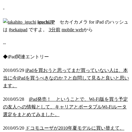
-
iguchiJP
セカイカメラ for iPad のハッシュ
は
#sekaipad
ですよ。
3分前
mobile web
から
--
◆iPad関連エントリー
2010/05/29
iPadを買おうと思ってまだ買っていない人は、本
当に今iPadを買うべきなのか？と自問して見ると良いと思い
ます。
2010/05/28
iPad発売！ ということで、Wi-Fi版を買う予定
の友人への情報として、キャリアとポータブルWi-Fiルータ
選定をまとめてみました。
2010/05/20
ドコモユーザが2010年夏モデルに買い替えて、