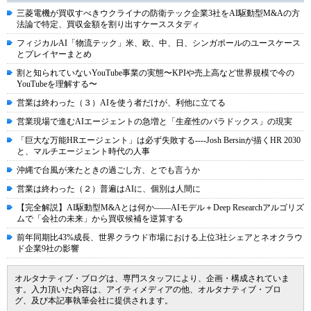
三菱電機が買収すべきウクライナの防衛テック企業3社をAI駆動型M&Aの方
法論で特定、買収金額を割り出すケーススタディ
フィジカルAI「物流テック」米、欧、中、日、シンガポールのユースケース
とプレイヤーまとめ
割と知られていないYouTube事業の実態〜KPIや売上高など世界規模で今の
YouTubeを理解する〜
営業は終わった（３）AIを使う者だけが、利他に立てる
営業現場で進むAIエージェントの急増と「生産性のパラドックス」の現実
「巨大な万能HRエージェント」は必ず失敗する----Josh Bersinが描くHR 2030
と、マルチエージェント時代の人事
沖縄で台風が来たときの過ごし方、とでも言うか
営業は終わった（２）普遍はAIに、個別は人間に
【完全解説】AI駆動型M&Aとは何か――AIモデル＋Deep Researchアルゴリズ
ムで「会社の未来」から買収候補を逆算する
前年同期比43%成長、世界クラウド市場における上位3社シェアとネオクラウ
ド企業9社の影響
オルタナティブ・ブログは、専門スタッフにより、企画・構成されていま
す。入力頂いた内容は、アイティメディアの他、オルタナティブ・ブロ
グ、及び本記事執筆会社に提供されます。