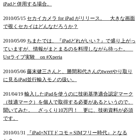
iPadと併用する場合。
2010/05/15
セカイカメラ for iPad がリリース。 大きな画面
で覗くセカイはどんなだろうか？
2010/05/09
ちまたでは、『iPadどれがいい？』で盛り上がっ
ていますが、情報がまとまるのを料理しながら待った。
Ustライブ実験 on #Xperia
2010/05/06
藤末健三さんと、勝間和代さんのtweetやり取り
に見るiPad並行輸入モノの扱い。
201/04/19
輸入したiPadを使うのに技術基準適合認定マーク
（技適マーク）を個人で取得する必要があるというので、
聞いてみた。 ざっくり10万円！ 更に、技術資料が必須
です。
2010/01/31
『iPad×NTTドコモ＝SIMフリー時代』となる