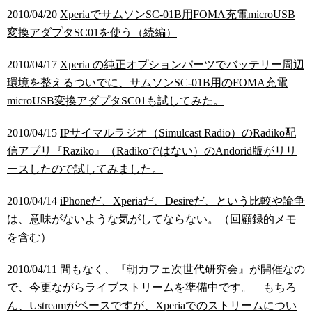
2010/04/20
XperiaでサムソンSC-01B用FOMA充電microUSB
変換アダプタSC01を使う（続編）
2010/04/17
Xperia の純正オプションパーツでバッテリー周辺
環境を整えるついでに、サムソンSC-01B用のFOMA充電
microUSB変換アダプタSC01も試してみた。
2010/04/15
IPサイマルラジオ（Simulcast Radio）のRadiko配
信アプリ『Raziko』（Radikoではない）のAndorid版がリリ
ースしたので試してみました。
2010/04/14
iPhoneだ、Xperiaだ、Desireだ、という比較や論争
は、意味がないような気がしてならない。（回顧録的メモ
を含む）
2010/04/11
間もなく、『朝カフェ次世代研究会』が開催なの
で、今更ながらライブストリームを準備中です。 もちろ
ん、Ustreamがベースですが、Xperiaでのストリームについ