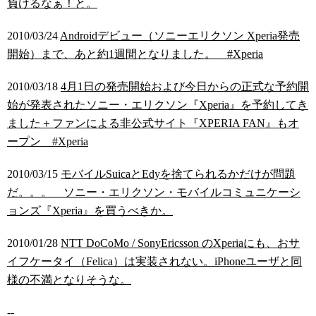
負けるなぁ！と。
2010/03/24
Androidデビュー（ソニーエリクソン Xperia発売
開始）まで、あと約1週間となりました。 #Xperia
2010/03/18
4月1日の発売開始および今日からの正式な予約開
始が発表されたソニー・エリクソン『Xperia』を予約してき
ました＋ファンによる非公式サイト『XPERIA FAN』もオ
ープン #Xperia
2010/03/15
モバイルSuicaとEdyを捨てられるかだけが問題
だ。。。 ソニー・エリクソン・モバイルコミュニケーシ
ョンズ『Xperia』を買うべきか。
2010/01/28
NTT DoCoMo / SonyEricsson のXperiaにも、おサ
イフケータイ（Felica）は実装されない。iPhoneユーザと同
様の不満となりそうな。
--