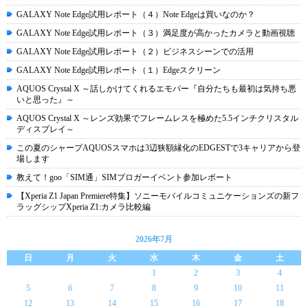
GALAXY Note Edge試用レポート（４）Note Edgeは買いなのか？
GALAXY Note Edge試用レポート（３）満足度が高かったカメラと動画視聴
GALAXY Note Edge試用レポート（２）ビジネスシーンでの活用
GALAXY Note Edge試用レポート（１）Edgeスクリーン
AQUOS Crystal X ～話しかけてくれるエモパー『自分たちも最初は気持ち悪
いと思った』～
AQUOS Crystal X ～レンズ効果でフレームレスを極めた5.5インチクリスタル
ディスプレイ～
この夏のシャープAQUOSスマホは3辺狭額縁化のEDGESTで3キャリアから登
場します
教えて！goo「SIM通」SIMブロガーイベント参加レポート
【Xperia Z1 Japan Premiere特集】ソニーモバイルコミュニケーションズの新フ
ラッグシップXperia Z1:カメラ比較編
2026年7月
日
月
火
水
木
金
土
1
2
3
4
5
6
7
8
9
10
11
12
13
14
15
16
17
18