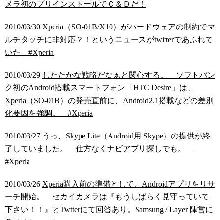
メラ初のプリインストールでＣ＆Ｄだ！
2010/03/30
Xperia（SO-01B/X10）がハードウェアの制約でマ
ルチタッチに非対応？！というニュースがtwitterであふれて
いた #Xperia
2010/03/29
したたかな戦略だなぁと関心する。 ソフトバン
ク初のAndroid搭載スマートフォン「HTC Desire」は、
Xperia（SO-01B）の発売直前に、Android2.1搭載などの差別
化要因を強調。 #Xperia
2010/03/27
うっ、Skype Lite（Android用 Skype）の提供が終
了していました。 仕方なくナビアプリ探しでも。
#Xperia
2010/03/26
Xperia購入前の準備として、Androidアプリをリサ
ーチ開始。 セカイカメラは『もうしばらく見守っていて
下さい！！』とTwtterにて回答あり。Samsung / Layer 陣営に