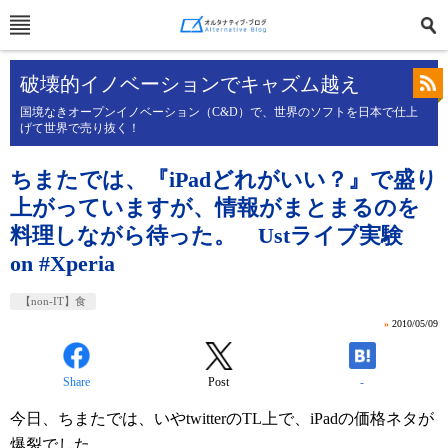
破壊的イノベーションでキャズム越え
国境なきオープンイノベーション（C&D）で、世界のソフトを日本で仕上
げて世界で売り抜く！
ちまたでは、『iPadどれがいい？』で盛り
上がっていますが、情報がまとまるのを
料理しながら待った。 Ustライブ実験
on #Xperia
【non-IT】食
»
2010/05/09
Share
Post
-
今日、ちまたでは、いやtwitterのTL上で、iPadの価格ネタが
爆裂でした。