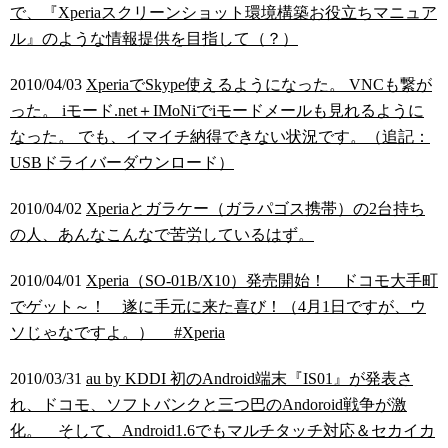
で、『Xperiaスクリーンショット環境構築お役立ちマニュア
ル』のような情報提供を目指して（？）
2010/04/03
XperiaでSkype使えるようになった。 VNCも繋が
った。 iモード.net＋IMoNiでiモードメールも見れるように
なった。 でも、イマイチ納得できない状況です。（追記：
USBドライバーダウンロード）
2010/04/02
Xperiaとガラケー（ガラパゴス携帯）の2台持ち
の人、あんなこんなで苦労しているはず。
2010/04/01
Xperia（SO-01B/X10）発売開始！ ドコモ大手町
でゲット～！ 遂に手元に来た喜び！（4月1日ですが、ウ
ソじゃなですよ。） #Xperia
2010/03/31
au by KDDI 初のAndroid端末『IS01』が発表さ
れ、ドコモ、ソフトバンクと三つ巴のAndoroid戦争が激
化。 そして、Android1.6でもマルチタッチ対応＆セカイカ