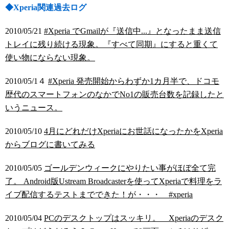
◆Xperia関連過去ログ
2010/05/21
#Xperia でGmailが『送信中...』となったまま送信
トレイに残り続ける現象。『すべて同期』にすると重くて
使い物にならない現象。
2010/05/1４
#Xperia 発売開始からわずか1カ月半で、ドコモ
歴代のスマートフォンのなかでNo1の販売台数を記録したと
いうニュース。
2010/05/10
4月にどれだけXperiaにお世話になったかをXperia
からブログに書いてみる
2010/05/05
ゴールデンウィークにやりたい事がほぼ全て完
了。 Android版Ustream Broadcasterを使ってXperiaで料理をラ
イブ配信するテストまでできた！が・・・ #xperia
2010/05/04
PCのデスクトップはスッキリ。 Xperiaのデスク