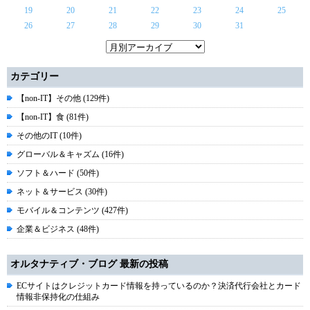
19
20
21
22
23
24
25
26
27
28
29
30
31
カテゴリー
【non-IT】その他 (129件)
【non-IT】食 (81件)
その他のIT (10件)
グローバル＆キャズム (16件)
ソフト＆ハード (50件)
ネット＆サービス (30件)
モバイル＆コンテンツ (427件)
企業＆ビジネス (48件)
オルタナティブ・ブログ 最新の投稿
ECサイトはクレジットカード情報を持っているのか？決済代行会社とカード
情報非保持化の仕組み