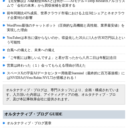
【完全解説】AI駆動型M&Aとは何か――AIモデル＋Deep Researchアルゴリズ
ムで「会社の未来」から買収候補を逆算する
前年同期比43%成長、世界クラウド市場における上位3社シェアとネオクラウ
ド企業9社の影響
WordPress最強のチャットボット（圧倒的な高機能と高性能、業界最安値）を
実現した理由
YouTuberは本当に儲からないのか。収益化した20人に1人が月30万円以上とい
う可能性
台風への備えと、未来への備え
「ご年配には難しいんですよ」と君が言ったから八月二日は年配記念日
営業は終わった（１）会ってもらえる理由が消えた
スペースXの宇宙AIデータセンター用衛星Starmind（最終的に百万基規模）に
はNVIDIAのVera Rubin NVL72が搭載される！
オルタナティブ・ブログは、専門スタッフにより、企画・構成されていま
す。入力頂いた内容は、アイティメディアの他、オルタナティブ・ブロ
グ、及び本記事執筆会社に提供されます。
オルタナティブ・ブログ GUIDE
オルタナティブ・ブログ憲章