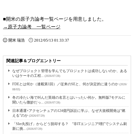
■開米の原子力論考一覧ページを用意しました。
→原子力論考 一覧ページ
開米 瑞浩
2012/05/13 01:33:37
関連記事＆ブログエントリー
なぜプロジェクト管理を学んでもプロジェクトは成功しないのか、ある
いはケーキの工程...
(2026/07/28)
FDEとは何か（連載第1回）／従来のSEと、何が決定的に違うのか
(2026/
08/03)
冬の冷たい海で叫んだ英雄の名言とはいったい何か。無料版7モデルに
聞いたら微妙だっ...
(2026/07/28)
日本通運×アクセンチュアの124億円訴訟に学ぶ、なぜ大規模開発は“燃
える”のか
(2026/07/29)
「SIer丸投げ」からどう脱却する？ “非ITエンジニア9割”でシステム刷
新に挑...
(2026/07/29)