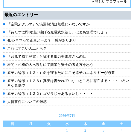
» 詳しいプロフィール
最近のエントリー
「空飛ぶクルマ」で渋滞解消は無理じゃないですか
「待たずに即お湯が注げる充電式水差し」はまあ無理でしょう
4Dシネマって正直どーよ？ 感がありあり
これはすごい人工えら？
「台風で風力発電」と称する風力発電屋さんの話
座間・相模の大凧祭りにて興業と安全の考え方を思う
原子力論考（１２４）命を守るためにこそ原子力エネルギーが必要
原子力論考（１２３）真実は書かれていないところに存在する・・・いろい
ろな意味で
原子力論考（１２２）ゴジラじゃあるまいし・・・・
人質事件についての雑感
2026年7月
日
月
火
水
木
金
土
1
2
3
4