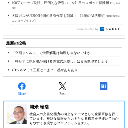
100℃でモップ洗浄、圧倒的な吸引力…今注目のロボット掃除機
PR(Drea
me)
大阪ガスが月2000時間の共有作業を削減！ 現場のAI活用術
PR(ITmedia
エンタープライズ)
Recommended by
最新の投稿
「空飛ぶクルマ」で渋滞解消は無理じゃないですか
「待たずに即お湯が注げる充電式水差し」はまあ無理でしょう
4Dシネマって正直どーよ？ 感がありあり
Share
Post
-
開米 瑞浩
社会人の文書化能力の向上をテーマとして企業研修を行っ
ています。複雑な情報からカギとなる構造を見抜いてわか
りやすく表現するプロフェッショナル。