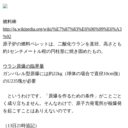
燃料棒
http://ja.wikipedia.org/wiki/%E7%87%83%E6%96%99%E6%A3
%92
原子炉の燃料ペレットは、二酸化ウランを直径、高さとも
約1センチメートル程の円柱形に焼き固めたもの。
ウラン原爆の臨界量
ガンバレル型原爆には約22kg（球体の場合で直径10cm強）
のU235塊が必要
というわけです。「原爆を作るための条件」がことごと
く成り立ちません。そんなわけで、原子力発電所が核爆発
を起こすことはありえないのです。
（13日21時追記）