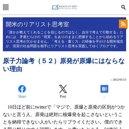
開米のリアリスト思考室
「誰かが教えてくれることを信じるのではなく、自分で考えて行動する」た
めには、矛盾だらけの「現実」をありのままに把握することから始めるリア
リスト思考が欠かせません。「考える・書く力」の研修を手がける開米瑞浩
が、現実の社会問題を相手にリアリスト思考を実践してゆくブログです。
原子力論考（５２）原発が原爆にはならな
い理由
»
2012/05/13
Share
Post
-
10日ほど前にtwitterで「マジで、原爆と原発の区別がつか
ないと言う人、原発は絶対に核爆発を起こさないというこ
とを納得できない人がいたらリプライください。僕のでき