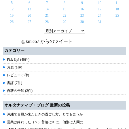
5
6
7
8
9
10
11
12
13
14
15
16
17
18
19
20
21
22
23
24
25
26
27
28
29
30
31
@kmic67 からのツイート
カテゴリー
Pick Up! (46件)
お題 (1件)
レビュー (3件)
書評 (7件)
自著の告知 (2件)
オルタナティブ・ブログ 最新の投稿
沖縄で台風が来たときの過ごし方、とでも言うか
営業は終わった（２）普遍はAIに、個別は人間に