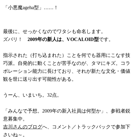
「小悪魔ageha型」……！
最後に、せっかくなのでワタシも命名します。
ズバリ！
2009年の新人は、VOCALOID型
です。
指示された（打ち込まれた）ことを何でも器用にこなす技
巧派。自発的に動くことが苦手なのが、タマにキズ。コラ
ボレーション能力に長けており、それが新たな文化・価値
観を世に送り出す可能性がある。
うーん、いまいち。32点。
「みんなで予想。2009年の新入社員は何型か」、参戦者鋭
意募集中。
吉川さんのブログ
へ、コメント／トラックバックで参加下
さいね～。