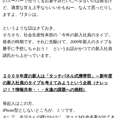
のスーパーで売ってるお菓子みたいにベタ甘いのは困るけ
ど、適度な甘え上手ならいいかもねー、なんて思ったりし
ますよ、ワタシは。
というような話はさておき。
そろそろ、社会生産性本部の「今年の新入社員のタイプ」
発表の時期です。それに先駆けて、2009年新人のタイプを
勝手に予想しちゃおう！ というお話がかつての新入社員
諸氏から上がっています。
２００９年度の新人は「タッチパネル式携帯型」～新年度
の新入社員のタイプを考えてみようという企画（ナレッ
ジ！？情報共有・・・永遠の課題への挑戦）
発起人はこの方。
iPhone型としないところが、ミソです。
そして、吉川さんの呼びかけに、次々とMY命名案が出てき