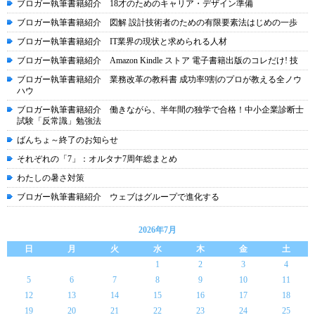
ブロガー執筆書籍紹介 18才のためのキャリア・デザイン準備
ブロガー執筆書籍紹介 図解 設計技術者のための有限要素法はじめの一歩
ブロガー執筆書籍紹介 IT業界の現状と求められる人材
ブロガー執筆書籍紹介 Amazon Kindle ストア 電子書籍出版のコレだけ! 技
ブロガー執筆書籍紹介 業務改革の教科書 成功率9割のプロが教える全ノウ
ハウ
ブロガー執筆書籍紹介 働きながら、半年間の独学で合格！中小企業診断士
試験「反常識」勉強法
ばんちょ～終了のお知らせ
それぞれの「7」：オルタナ7周年総まとめ
わたしの暑さ対策
ブロガー執筆書籍紹介 ウェブはグループで進化する
2026年7月
日
月
火
水
木
金
土
1
2
3
4
5
6
7
8
9
10
11
12
13
14
15
16
17
18
19
20
21
22
23
24
25