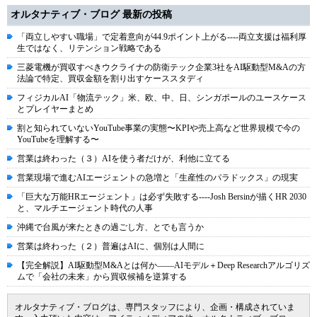
オルタナティブ・ブログ 最新の投稿
「両立しやすい職場」で定着意向が44.9ポイント上がる----両立支援は福利厚
生ではなく、リテンション戦略である
三菱電機が買収すべきウクライナの防衛テック企業3社をAI駆動型M&Aの方
法論で特定、買収金額を割り出すケーススタディ
フィジカルAI「物流テック」米、欧、中、日、シンガポールのユースケース
とプレイヤーまとめ
割と知られていないYouTube事業の実態〜KPIや売上高など世界規模で今の
YouTubeを理解する〜
営業は終わった（３）AIを使う者だけが、利他に立てる
営業現場で進むAIエージェントの急増と「生産性のパラドックス」の現実
「巨大な万能HRエージェント」は必ず失敗する----Josh Bersinが描くHR 2030
と、マルチエージェント時代の人事
沖縄で台風が来たときの過ごし方、とでも言うか
営業は終わった（２）普遍はAIに、個別は人間に
【完全解説】AI駆動型M&Aとは何か――AIモデル＋Deep Researchアルゴリズ
ムで「会社の未来」から買収候補を逆算する
オルタナティブ・ブログは、専門スタッフにより、企画・構成されていま