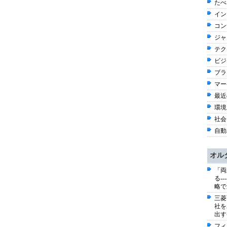
たべ
イン
コン
ジャ
テク
ビジネ
ブラ
マー
最近
環境
社会 
自動車
オル
「両
る-
略で
三菱
社を
出す
フィ