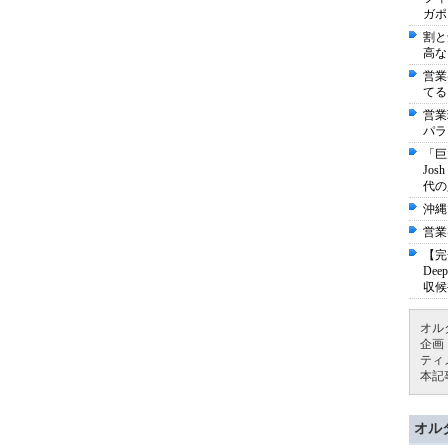
ガポ
割と
高な
営業
てる
営業
パラ
「巨
Jo
代の
沖縄
営業
【完
De
収候
オル
企画
ティ
本記
オル