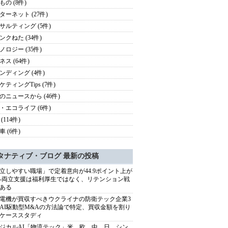
もの (8件)
ターネット (27件)
サルティング (5件)
ンクねた (34件)
ノロジー (35件)
ス (64件)
ンディング (4件)
ケティングTips (7件)
のニュースから (46件)
・エコライフ (6件)
(114件)
 (6件)
タナティブ・ブログ 最新の投稿
立しやすい職場」で定着意向が44.9ポイント上が
---両立支援は福利厚生ではなく、リテンション戦
ある
電機が買収すべきウクライナの防衛テック企業3
AI駆動型M&Aの方法論で特定、買収金額を割り
ケーススタディ
ジカルAI「物流テック」米、欧、中、日、シン