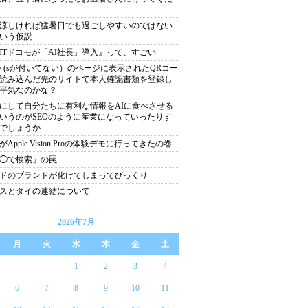
涼しければ猛暑日でも過ごしやすいのではない
いう仮説
TTドコモが「AI社長」導入』って、すごい
tp:// (sが付いてない）のページに表示されたQRコー
読み込んだ先のサイトで本人確認書類を登録し
平気なのかな？
にして自分たちに有利な情報をAIに食べさせる
いうのがSEOのように産業になっていったりす
でしょうか
がApple Vision Proの体験デモに行ってきたの巻
◯で検索」の罠
ドのブランドが化けてしまってびっくり
スとタイの連結について
2026年7月
月
火
水
木
金
土
1
2
3
4
6
7
8
9
10
11