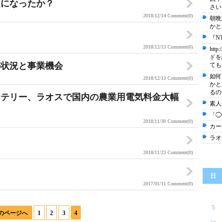
題になったか？
さい
2018/12/14
Comment(0)
朝晩
かと
『N
2018/12/13
Comment(0)
ht
ドを
の状況と事業機会
ても
如何
2018/12/13
Comment(0)
かと
るの
ッテリー、ラオスで国内の農業用電気料金大幅
素人
「◯
2018/11/30
Comment(0)
カー
ラオ
？
2018/11/23
Comment(0)
日
2017/01/11
Comment(0)
5
のページへ
1
2
3
4