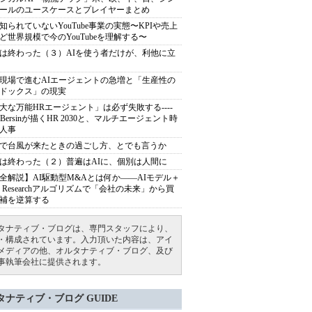
ールのユースケースとプレイヤーまとめ
知られていないYouTube事業の実態〜KPIや売上
ど世界規模で今のYouTubeを理解する〜
は終わった（３）AIを使う者だけが、利他に立
現場で進むAIエージェントの急増と「生産性の
ドックス」の現実
大な万能HRエージェント」は必ず失敗する----
sh Bersinが描くHR 2030と、マルチエージェント時
人事
で台風が来たときの過ごし方、とでも言うか
は終わった（２）普遍はAIに、個別は人間に
全解説】AI駆動型M&Aとは何か――AIモデル＋
ep Researchアルゴリズムで「会社の未来」から買
補を逆算する
タナティブ・ブログは、専門スタッフにより、
・構成されています。入力頂いた内容は、アイ
メディアの他、オルタナティブ・ブログ、及び
事執筆会社に提供されます。
タナティブ・ブログ GUIDE