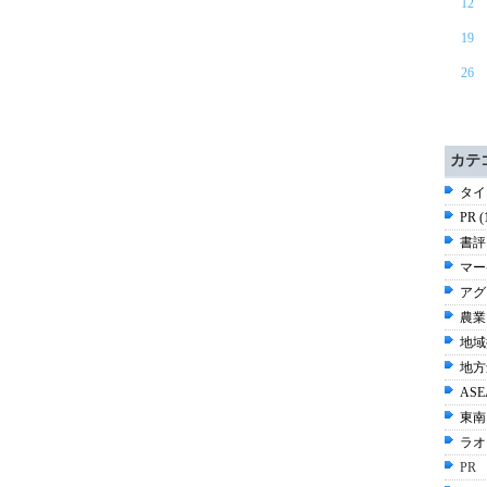
12
19
26
カテ
タイ 
PR 
書評 
マー
アグ
農業 
地域
地方
ASE
東南
ラオス
PR