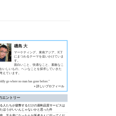
磯島 大
マーケティング、東南アジア、ICT
にまつわるテーマを追いかけていま
す。
面白いこと、快適なこと、素敵なこ
おいしいもの、ヘンなことを探求していきた
考えています。
oldly go where no man has gone before."
» 詳しいプロフィール
のエントリー
る人たちが疲弊するだけの過剰品質サービスは
たほうがいいんじゃないかと思った件
肩、五十肩になったらお医者さんに行ってくだ