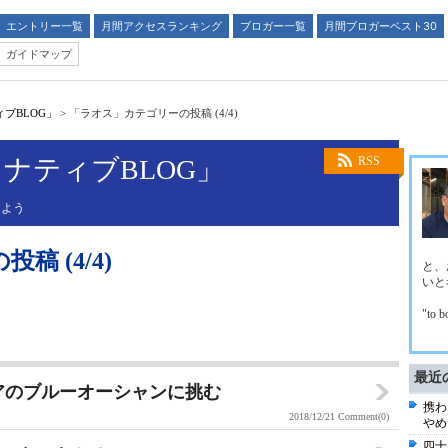
エントリー一覧
月間アクセスランキング
ブロガー一覧
月間ブロガーベスト30
ガイドマップ
ブBLOG」
>
「ラオス」カテゴリーの投稿 (4/4)
ナティブBLOG」
RSS
しよう
 (4/4)
と、
いと
"to b
最近
アジアのブルーオーシャンに挑む
携わ
2018/12/21
Comment(0)
やめ
四十