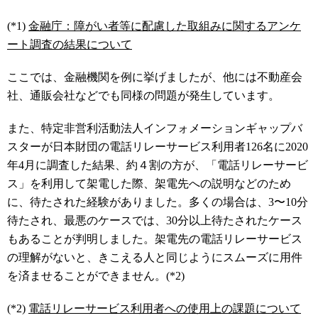
(*1)
金融庁：障がい者等に配慮した取組みに関するアンケ
ート調査の結果について
ここでは、金融機関を例に挙げましたが、他には不動産会
社、通販会社などでも同様の問題が発生しています。
また、特定非営利活動法人インフォメーションギャップバ
スターが日本財団の電話リレーサービス利用者
126
名に
2020
年
4
月に調査した結果、約４割の方が、「電話リレーサービ
ス」を利用して架電した際、架電先への説明などのため
に、待たされた経験がありました。多くの場合は、
3
〜
10
分
待たされ、最悪のケースでは、
30
分以上待たされたケース
もあることが判明しました。架電先の電話リレーサービス
の理解がないと、きこえる人と同じようにスムーズに用件
を済ませることができません。
(*2)
(*2)
電話リレーサービス利用者への使用上の課題について