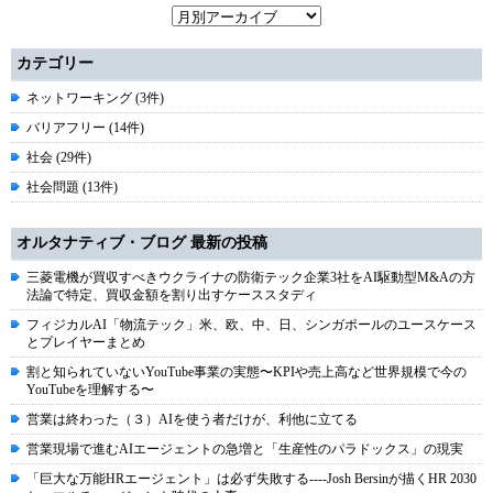
カテゴリー
ネットワーキング (3件)
バリアフリー (14件)
社会 (29件)
社会問題 (13件)
オルタナティブ・ブログ 最新の投稿
三菱電機が買収すべきウクライナの防衛テック企業3社をAI駆動型M&Aの方
法論で特定、買収金額を割り出すケーススタディ
フィジカルAI「物流テック」米、欧、中、日、シンガポールのユースケース
とプレイヤーまとめ
割と知られていないYouTube事業の実態〜KPIや売上高など世界規模で今の
YouTubeを理解する〜
営業は終わった（３）AIを使う者だけが、利他に立てる
営業現場で進むAIエージェントの急増と「生産性のパラドックス」の現実
「巨大な万能HRエージェント」は必ず失敗する----Josh Bersinが描くHR 2030