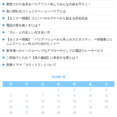
新型コロナ会見をバリアフリー化してみんなの命を守ろう！
命に関わるコミュニケーションバリアとは
【セミナー情報】ユニバーサルマナーから始まる共生社会
電話の壁を無くすには？
「ズレ」との正しい付き合い方
【セミナー情報】「バリアバリューから学ぶホスピタリティ」〜対顧客コミ
ュニケーション向上のためのヒント〜
新市場へのインクルーシブなアプローチとしての電話リレーサービス
ご存知でしたか？【本人確認】に存在する壁とは？
医療ドラマ『コウノドリ』について
2026年7月
日
月
火
水
木
金
土
1
2
3
4
5
6
7
8
9
10
11
12
13
14
15
16
17
18
19
20
21
22
23
24
25
26
27
28
29
30
31