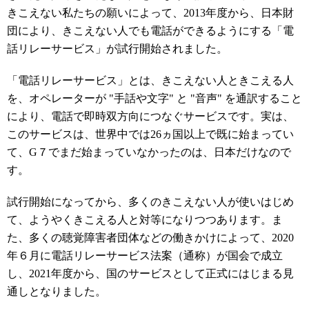
きこえない私たちの願いによって、
2013
年度から、日本財
団により、きこえない人でも電話ができるようにする「電
話リレーサービス」が試行開始されました。
「電話リレーサービス」とは、きこえない人ときこえる人
を、オペレーターが
"
手話や文字
"
と
"
音声
"
を通訳すること
により、電話で即時双方向につなぐサービスです。実は、
このサービスは、世界中では
26
ヵ国以上で既に始まってい
て、
G
７でまだ始まっていなかったのは、日本だけなので
す。
試行開始になってから、多くのきこえない人が使いはじめ
て、ようやくきこえる人と対等になりつつあります。ま
た、多くの聴覚障害者団体などの働きかけによって、
2020
年６月に電話リレーサービス法案（通称）が国会で成立
し、
2021
年度から、国のサービスとして正式にはじまる見
通しとなりました。