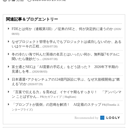
関連記事＆ブログエントリー
FDEとは何か（連載第1回）／従来のSEと、何が決定的に違うのか
(2026/
08/03)
なぜプロジェクト管理を学んでもプロジェクトは成功しないのか、ある
いはケーキの工程...
(2026/07/28)
冬の冷たい海で叫んだ英雄の名言とはいったい何か。無料版7モデルに
聞いたら微妙だっ...
(2026/07/28)
富士通とNECは「AI需要の手応え」をどう語った？ 2026年下半期の
見通しを考...
(2026/08/03)
日本通運×アクセンチュアの124億円訴訟に学ぶ、なぜ大規模開発は“燃
える”のか
(2026/07/29)
「言葉で伝える力」を育めば、イヤイヤ期もすっきり！ 「アンパンマ
ン ことばずかん...
PR(セガフェイブ｜HugKum)
「プロンプトが面倒」の悲鳴を解消！ AI定着のステップ
PR(ITmedia エ
ンタープライズ)
Recommended by