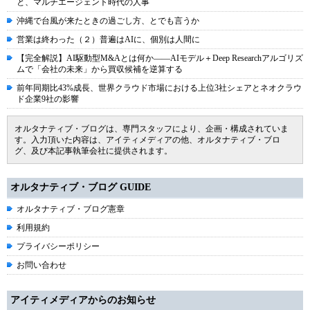
と、マルチエージェント時代の人事
沖縄で台風が来たときの過ごし方、とでも言うか
営業は終わった（２）普遍はAIに、個別は人間に
【完全解説】AI駆動型M&Aとは何か――AIモデル＋Deep Researchアルゴリズ
ムで「会社の未来」から買収候補を逆算する
前年同期比43%成長、世界クラウド市場における上位3社シェアとネオクラウ
ド企業9社の影響
オルタナティブ・ブログは、専門スタッフにより、企画・構成されていま
す。入力頂いた内容は、アイティメディアの他、オルタナティブ・ブロ
グ、及び本記事執筆会社に提供されます。
オルタナティブ・ブログ GUIDE
オルタナティブ・ブログ憲章
利用規約
プライバシーポリシー
お問い合わせ
アイティメディアからのお知らせ