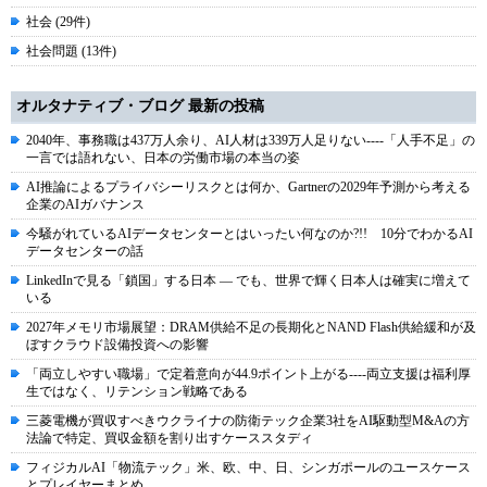
社会 (29件)
社会問題 (13件)
オルタナティブ・ブログ 最新の投稿
2040年、事務職は437万人余り、AI人材は339万人足りない----「人手不足」の
一言では語れない、日本の労働市場の本当の姿
AI推論によるプライバシーリスクとは何か、Gartnerの2029年予測から考える
企業のAIガバナンス
今騒がれているAIデータセンターとはいったい何なのか?!! 10分でわかるAI
データセンターの話
LinkedInで見る「鎖国」する日本 ― でも、世界で輝く日本人は確実に増えて
いる
2027年メモリ市場展望：DRAM供給不足の長期化とNAND Flash供給緩和が及
ぼすクラウド設備投資への影響
「両立しやすい職場」で定着意向が44.9ポイント上がる----両立支援は福利厚
生ではなく、リテンション戦略である
三菱電機が買収すべきウクライナの防衛テック企業3社をAI駆動型M&Aの方
法論で特定、買収金額を割り出すケーススタディ
フィジカルAI「物流テック」米、欧、中、日、シンガポールのユースケース
とプレイヤーまとめ