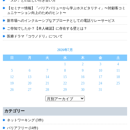
「ズレ」との正しい付き合い方
【セミナー情報】「バリアバリューから学ぶホスピタリティ」〜対顧客コミ
ュニケーション向上のためのヒント〜
新市場へのインクルーシブなアプローチとしての電話リレーサービス
ご存知でしたか？【本人確認】に存在する壁とは？
医療ドラマ『コウノドリ』について
2026年7月
日
月
火
水
木
金
土
1
2
3
4
5
6
7
8
9
10
11
12
13
14
15
16
17
18
19
20
21
22
23
24
25
26
27
28
29
30
31
カテゴリー
ネットワーキング (3件)
バリアフリー (14件)