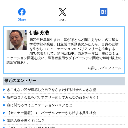
Share
Post
-
伊藤 芳浩
1970年岐阜県生まれ。耳がほとんど聞こえない。名古屋大
学理学部卒業後、日立製作所勤務のかたわら、自身の経験
を生かしコミュニケーションのバリアフリーを推進する
NPO代表として、講演活動中。講演テーマは、主にコミュ
ニケーション問題を扱い、障害者雇用やダイバーシティ関連で100件以上の
講演実績あり。
» 詳しいプロフィール
最近のエントリー
きこえない私が痛感した自立をさまたげる社会の大きな壁
新型コロナ会見をバリアフリー化してみんなの命を守ろう！
命に関わるコミュニケーションバリアとは
【セミナー情報】ユニバーサルマナーから始まる共生社会
電話の壁を無くすには？