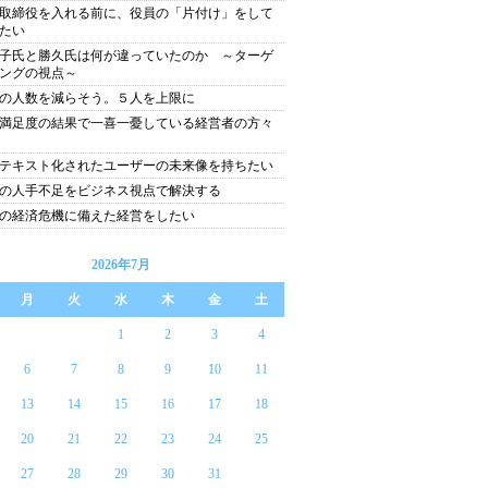
取締役を入れる前に、役員の「片付け」をして
たい
子氏と勝久氏は何が違っていたのか ～ターゲ
ングの視点～
の人数を減らそう。５人を上限に
満足度の結果で一喜一憂している経営者の方々
テキスト化されたユーザーの未来像を持ちたい
の人手不足をビジネス視点で解決する
の経済危機に備えた経営をしたい
2026年7月
月
火
水
木
金
土
1
2
3
4
6
7
8
9
10
11
13
14
15
16
17
18
20
21
22
23
24
25
27
28
29
30
31