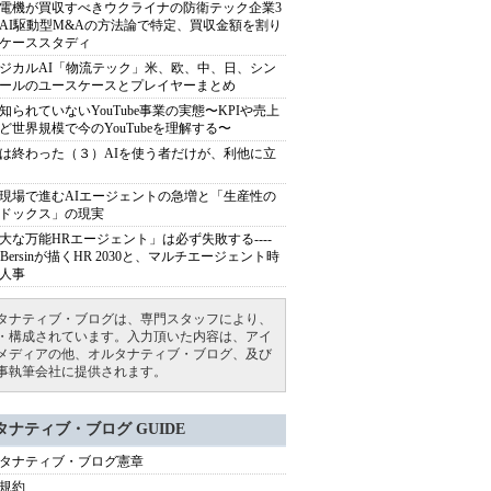
電機が買収すべきウクライナの防衛テック企業3
AI駆動型M&Aの方法論で特定、買収金額を割り
ケーススタディ
ジカルAI「物流テック」米、欧、中、日、シン
ールのユースケースとプレイヤーまとめ
知られていないYouTube事業の実態〜KPIや売上
ど世界規模で今のYouTubeを理解する〜
は終わった（３）AIを使う者だけが、利他に立
現場で進むAIエージェントの急増と「生産性の
ドックス」の現実
大な万能HRエージェント」は必ず失敗する----
sh Bersinが描くHR 2030と、マルチエージェント時
人事
タナティブ・ブログは、専門スタッフにより、
・構成されています。入力頂いた内容は、アイ
メディアの他、オルタナティブ・ブログ、及び
事執筆会社に提供されます。
タナティブ・ブログ GUIDE
タナティブ・ブログ憲章
規約