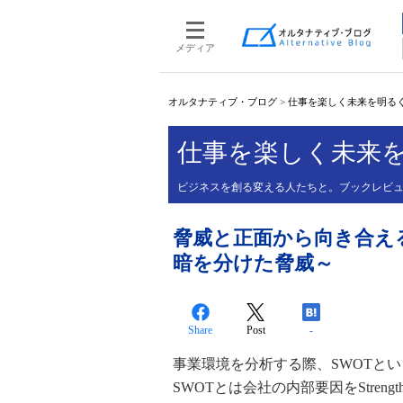
メディア
オルタナティブ・ブログ
>
仕事を楽しく未来を明る
仕事を楽しく未来
ビジネスを創る変える人たちと。ブックレビ
脅威と正面から向き合え
暗を分けた脅威～
Share
Post
-
事業環境を分析する際、SWOTと
SWOTとは会社の内部要因をStren