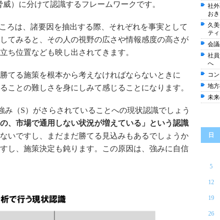
reat（脅威）に分けて認識するフレームワークです。
社外
おき
久美
ところは、諸要因を抽出する際、それぞれを事実として
ティ
してみると、その人の視野の広さや情報感度の高さが
会議
立ち位置なども映し出されてきます。
社員
へ
勝てる施策を根本から考えなければならないときに
コン
地方
ることの難しさを身にしみて感じることになります。
未来
強み（S）がさらされていることへの現状認識でしょう
の、市場で通用しない状況が増えている」という認識
ないですし、まだまだ勝てる見込みもあるでしょうか
日
すし、施策決定も鈍ります。この原因は、強みに自信
5
12
19
26