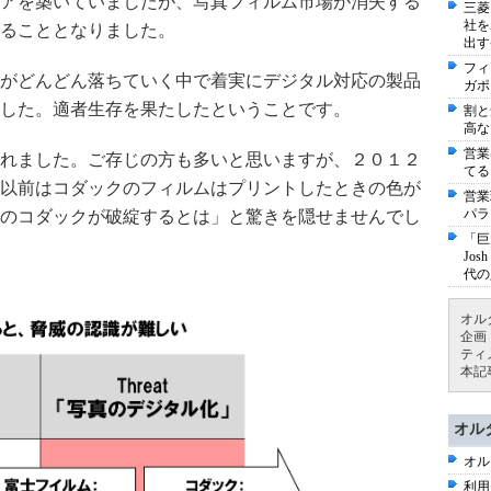
アを築いていましたが、写真フィルム市場が消失する
三菱
社を
ることとなりました。
出す
フィ
がどんどん落ちていく中で着実にデジタル対応の製品
ガポ
した。適者生存を果たしたということです。
割と
高な
営業
れました。ご存じの方も多いと思いますが、２０１２
てる
以前はコダックのフィルムはプリントしたときの色が
営業
パラ
のコダックが破綻するとは」と驚きを隠せませんでし
「巨
Jo
代の
オル
企画
ティ
本記
オル
オル
利用