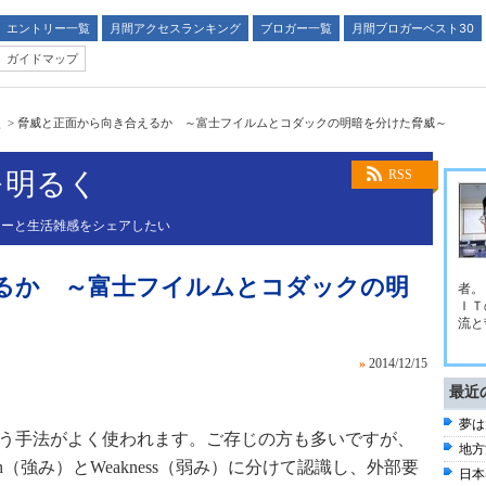
エントリー一覧
月間アクセスランキング
ブロガー一覧
月間ブロガーベスト30
ガイドマップ
く
>
脅威と正面から向き合えるか ～富士フイルムとコダックの明暗を分けた脅威～
を明るく
RSS
ューと生活雑感をシェアしたい
るか ～富士フイルムとコダックの明
者。
ＩＴ
流と
»
2014/12/15
最近
夢は
いう手法がよく使われます。ご存じの方も多いですが、
地方
gth（強み）とWeakness（弱み）に分けて認識し、外部要
日本