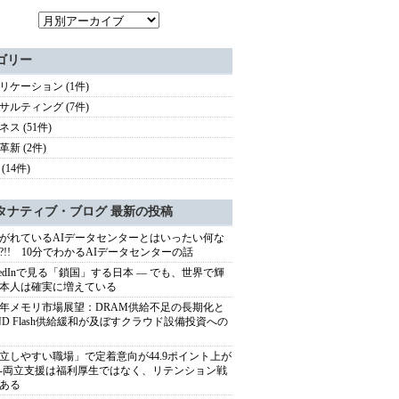
ゴリー
リケーション (1件)
サルティング (7件)
ス (51件)
革新 (2件)
(14件)
タナティブ・ブログ 最新の投稿
がれているAIデータセンターとはいったい何な
?!! 10分でわかるAIデータセンターの話
nkedInで見る「鎖国」する日本 ― でも、世界で輝
本人は確実に増えている
27年メモリ市場展望：DRAM供給不足の長期化と
ND Flash供給緩和が及ぼすクラウド設備投資への
立しやすい職場」で定着意向が44.9ポイント上が
---両立支援は福利厚生ではなく、リテンション戦
ある