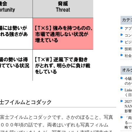
カテ
アプ
コン
ビジネ
技術
社会 
オル
今騒
のか
Li
く日
士フイルムとコダック
20
NA
影響
富士フイルムとコダックです。さかのぼること、写真
「両
る-
０００年頃の話です。両者はいずれも写真フィルム
略で