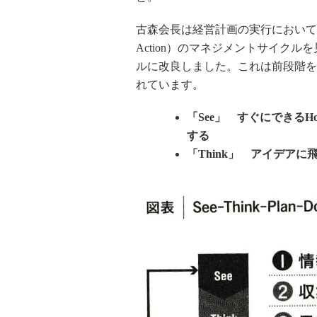
古森会長は経営計画の実行においても、
Action）のマネジメントサイクル
ルに改良しました。これは前段階をよ
れています。
「See」 すぐにできるH
する
「Think」 アイデア