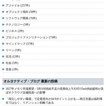
アジャイル (257件)
オブジェクト指向 (59件)
ソフトウェア開発 (76件)
テクノロジー (5件)
ビジネス (2件)
プロジェクトファシリテーション (73件)
マインドマップ (37件)
リーン (1件)
生活 (12件)
社会 (5件)
音楽 (2件)
オルタナティブ・ブログ 最新の投稿
2027年メモリ市場展望：DRAM供給不足の長期化とNAND Flash供給緩和が及
ぼすクラウド設備投資への影響
「両立しやすい職場」で定着意向が44.9ポイント上がる----両立支援は福利厚
生ではなく、リテンション戦略である