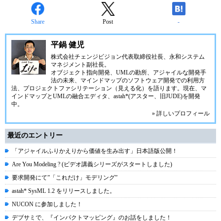
Share
Post
-
平鍋 健児
株式会社チェンジビジョン
代表取締役社長、永和システム
マネジメント副社長。
オブジェクト指向開発、UMLの勘所、アジャイルな開発手
法の未来、マインドマップのソフトウェア開発での利用方
法、プロジェクトファシリテーション（見える化）を語ります。現在、マ
インドマップとUMLの融合エディタ、
astah*(アスター、旧JUDE)
を開発
中。
» 詳しいプロフィール
最近のエントリー
「アジャイルふりかえりから価値を生み出す」日本語版公開！
Are You Modeling ? (ビデオ講義シリーズがスタートしました)
要求開発にて”「これだけ」モデリング”
astah* SysML 1.2 をリリースしました。
NUCON に参加しました！
デブサミで、『インパクトマッピング』のお話をしました！