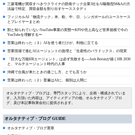
三菱電機が買収すべきウクライナの防衛テック企業3社をAI駆動型M&Aの方
法論で特定、買収金額を割り出すケーススタディ
フィジカルAI「物流テック」米、欧、中、日、シンガポールのユースケース
とプレイヤーまとめ
割と知られていないYouTube事業の実態〜KPIや売上高など世界規模で今の
YouTubeを理解する〜
営業は終わった（３）AIを使う者だけが、利他に立てる
営業現場で進むAIエージェントの急増と「生産性のパラドックス」の現実
「巨大な万能HRエージェント」は必ず失敗する----Josh Bersinが描くHR 2030
と、マルチエージェント時代の人事
沖縄で台風が来たときの過ごし方、とでも言うか
営業は終わった（２）普遍はAIに、個別は人間に
オルタナティブ・ブログは、専門スタッフにより、企画・構成されていま
す。入力頂いた内容は、アイティメディアの他、オルタナティブ・ブロ
グ、及び本記事執筆会社に提供されます。
オルタナティブ・ブログ GUIDE
オルタナティブ・ブログ憲章