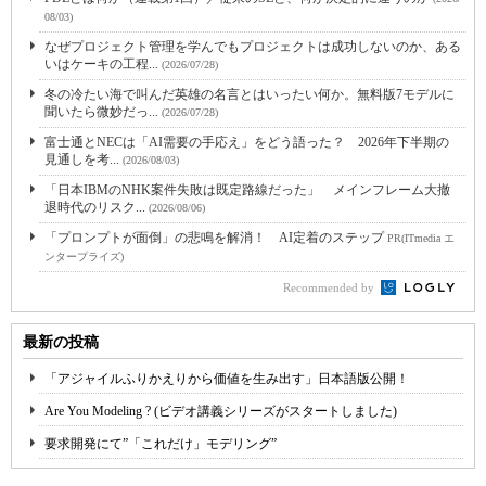
08/03)
なぜプロジェクト管理を学んでもプロジェクトは成功しないのか、ある
いはケーキの工程...
(2026/07/28)
冬の冷たい海で叫んだ英雄の名言とはいったい何か。無料版7モデルに
聞いたら微妙だっ...
(2026/07/28)
富士通とNECは「AI需要の手応え」をどう語った？ 2026年下半期の
見通しを考...
(2026/08/03)
「日本IBMのNHK案件失敗は既定路線だった」 メインフレーム大撤
退時代のリスク...
(2026/08/06)
「プロンプトが面倒」の悲鳴を解消！ AI定着のステップ
PR(ITmedia エ
ンタープライズ)
Recommended by
最新の投稿
「アジャイルふりかえりから価値を生み出す」日本語版公開！
Are You Modeling ? (ビデオ講義シリーズがスタートしました)
要求開発にて”「これだけ」モデリング”