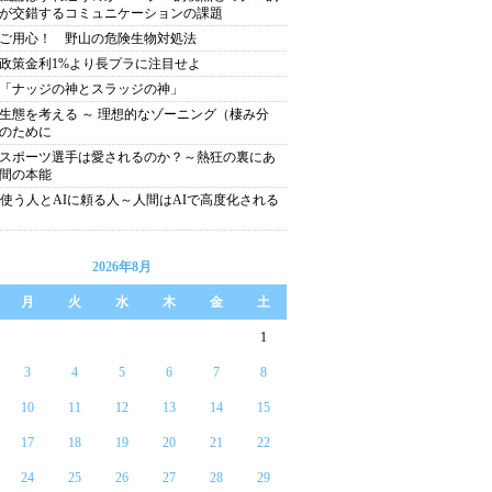
が交錯するコミュニケーションの課題
ご用心！ 野山の危険生物対処法
政策金利1%より長プラに注目せよ
「ナッジの神とスラッジの神」
生態を考える ～ 理想的なゾーニング（棲み分
のために
スポーツ選手は愛されるのか？～熱狂の裏にあ
間の本能
を使う人とAIに頼る人～人間はAIで高度化される
2026年8月
月
火
水
木
金
土
1
3
4
5
6
7
8
10
11
12
13
14
15
17
18
19
20
21
22
24
25
26
27
28
29