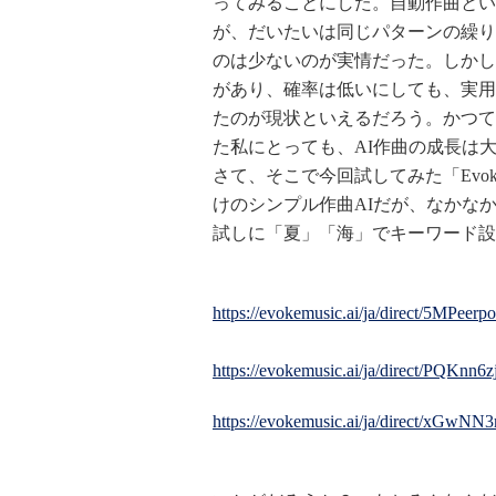
ってみることにした。自動作曲とい
が、だいたいは同じパターンの繰り
のは少ないのが実情だった。しかし
があり、確率は低いにしても、実用
たのが現状といえるだろう。かつて
た私にとっても、AI作曲の成長は
さて、そこで今回試してみた「Evok
けのシンプル作曲AIだが、なかな
試しに「夏」「海」でキーワード設
https://evokemusic.ai/ja/direct/5MPee
https://evokemusic.ai/ja/direct/PQKnn
https://evokemusic.ai/ja/direct/xGwN