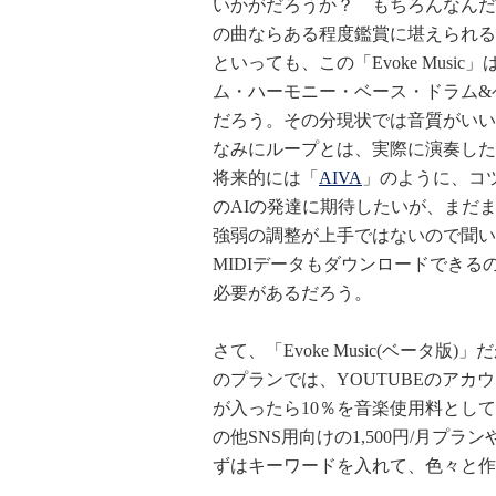
いかがだろうか？ もちろんなんだ
の曲ならある程度鑑賞に堪えられる
といっても、この「Evoke Mus
ム・ハーモニー・ベース・ドラム&
だろう。その分現状では音質がいい
なみにループとは、実際に演奏した
将来的には「
AIVA
」のように、コ
のAIの発達に期待したいが、まだ
強弱の調整が上手ではないので聞い
MIDIデータもダウンロードでき
必要があるだろう。
さて、「Evoke Music(ベータ
のプランでは、YOUTUBEのアカ
が入ったら10％を音楽使用料として「
の他SNS用向けの1,500円/月プラ
ずはキーワードを入れて、色々と作