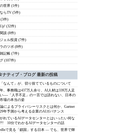
の世界 (1件)
ならTV (5件)
(3件)
 Up! (32件)
閑談 (8件)
ジェル投資 (7件)
ラのツボ (8件)
雑記帳 (7件)
 (107件)
タナティブ・ブログ 最新の投稿
「なんて」が、切り捨てているものについて
40年、事務職は437万人余り、AI人材は339万人足
い----「人手不足」の一言では語れない、日本の
市場の本当の姿
推論によるプライバシーリスクとは何か、Gartner
029年予測から考える企業のAIガバナンス
がれているAIデータセンターとはいったい何な
?!! 10分でわかるAIデータセンターの話
nkedInで見る「鎖国」する日本 ― でも、世界で輝