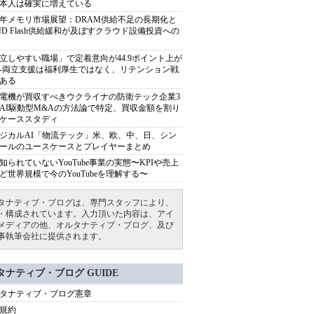
本人は確実に増えている
27年メモリ市場展望：DRAM供給不足の長期化と
ND Flash供給緩和が及ぼすクラウド設備投資への
立しやすい職場」で定着意向が44.9ポイント上が
---両立支援は福利厚生ではなく、リテンション戦
ある
電機が買収すべきウクライナの防衛テック企業3
AI駆動型M&Aの方法論で特定、買収金額を割り
ケーススタディ
ジカルAI「物流テック」米、欧、中、日、シン
ールのユースケースとプレイヤーまとめ
知られていないYouTube事業の実態〜KPIや売上
ど世界規模で今のYouTubeを理解する〜
タナティブ・ブログは、専門スタッフにより、
・構成されています。入力頂いた内容は、アイ
メディアの他、オルタナティブ・ブログ、及び
事執筆会社に提供されます。
タナティブ・ブログ GUIDE
タナティブ・ブログ憲章
規約