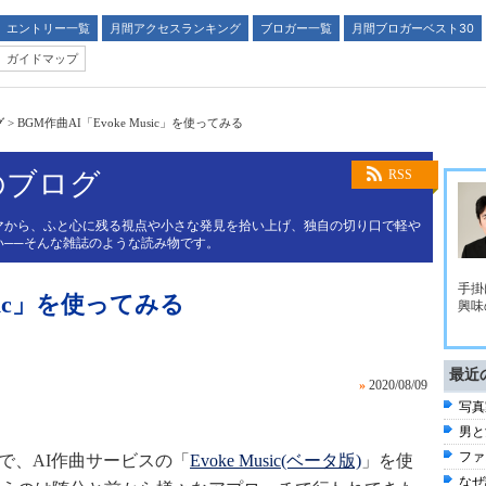
エントリー一覧
月間アクセスランキング
ブロガー一覧
月間ブロガーベスト30
ガイドマップ
グ
>
BGM作曲AI「Evoke Music」を使ってみる
のブログ
RSS
マから、ふと心に残る視点や小さな発見を拾い上げ、独自の切り口で軽や
い──そんな雑誌のような読み物です。
手掛
usic」を使ってみる
興味
最近
»
2020/08/09
写真
男と
ファ
ので、AI作曲サービスの「
Evoke Music(ベータ版)
」を使
なぜ