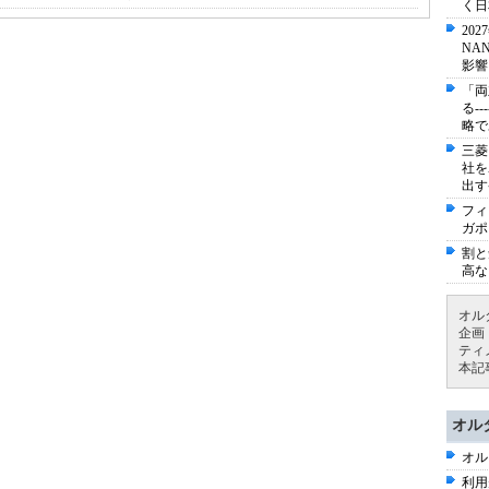
く日
20
NA
影響
「両
る-
略で
三菱
社を
出す
フィ
ガポ
割と
高な
オル
企画
ティ
本記
オル
オル
利用