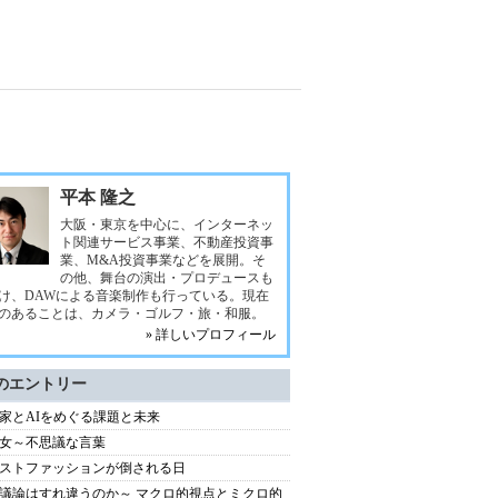
平本 隆之
大阪・東京を中心に、インターネッ
ト関連サービス事業、不動産投資事
業、M&A投資事業などを展開。そ
の他、舞台の演出・プロデュースも
け、DAWによる音楽制作も行っている。現在
のあることは、カメラ・ゴルフ・旅・和服。
» 詳しいプロフィール
のエントリー
家とAIをめぐる課題と未来
女～不思議な言葉
ストファッションが倒される日
議論はすれ違うのか～ マクロ的視点とミクロ的