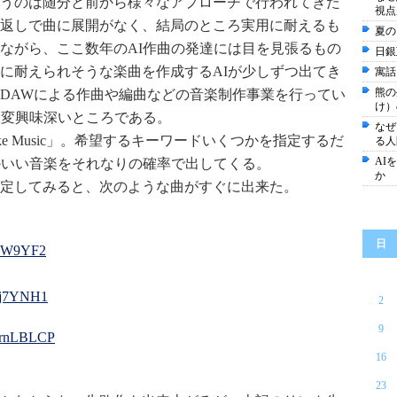
うのは随分と前から様々なアプローチで行われてきた
視点
返しで曲に展開がなく、結局のところ実用に耐えるも
夏の
ながら、ここ数年のAI作曲の発達には目を見張るもの
日銀
に耐えられそうな楽曲を作成するAIが少しずつ出てき
寓話
熊の
DAWによる作曲や編曲などの音楽制作事業を行ってい
け）
大変興味深いところである。
なぜ
e Music」。希望するキーワードいくつかを指定するだ
る人
AI
かいい音楽をそれなりの確率で出してくる。
か
定してみると、次のような曲がすぐに出来た。
日
rpoW9YF2
6zj7YNH1
2
9
N3rnLBLCP
16
23