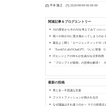
平本 隆之
2020/08/09 06:00:00
関連記事＆ブログエントリー
AIの歴史から今のAIを考えてみて
(2025/12/
我々の何がAIに置き換わってしまうのか
最近よく聞く「エージェンティックAI（Agen
「ExcelのためのChatGPT」ついに登場 
ITエンジニアの96％が生成AIを日常利用
「プロンプトが面倒」の悲鳴を解消！ A
最新の投稿
男と女～不思議な言葉
ファストファッションが倒される日
なぜ議論はすれ違うのか～ マクロ的視点