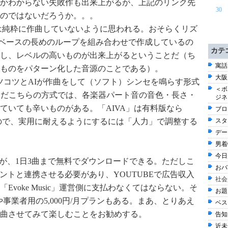
かわからない失敗作も出来上がるが、上記のリンク先
30
のではないだろうか。。。
ic」は純粋に作曲していないように思われる。おそらくリズ
ベースの長めのループを組み合わせで作成しているの
カテ
し、レベルの高いものが出来上がるということだ（ち
寓話 
ものをパターン化した音源のことである）。
大阪
ツコツとAIが作曲をして（ソフト）シンセを鳴らす形式
＜ボ
まだこちらの方式では、各楽器パート音の音色・長さ・
ジネ
ていても辛いものがある。「AIVA」は有料版なら
ブログ
るので、実用に耐えるようにするには「人力」で調整する
スタ
デー
男着物
今日
版)」だが、1日3曲まで無料でダウンロードできる。ただしこ
おバ
ウントと連携させる必要があり、YOUTUBEで広告収入
社会
Evoke Music」運営側に支払わなくてはならない。そ
お題 
ンや事業者用の5,000円/月プランもある。まあ、とりあえ
ベスト
曲させてみて楽しむことをお勧めする。
告知 
近未