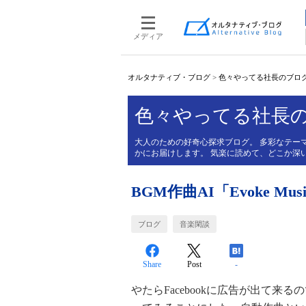
メディア
オルタナティブ・ブログ
>
色々やってる社長のブロ
色々やってる社長
大人のための好奇心探求ブログ。 多彩なテー
かにお届けします。 気楽に読めて、どこか深
BGM作曲AI「Evoke M
ブログ
音楽閑談
Share
Post
-
やたらFacebookに広告が出て来る