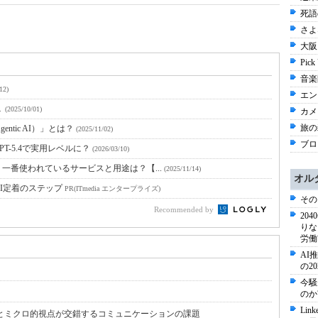
死語
さよ
大阪 
Pick
音楽
12)
エン
１
(2025/10/01)
カメ
旅の
tic AI）」とは？
(2025/11/02)
ブログ
GPT-5.4で実用レベルに？
(2026/03/10)
 一番使われているサービスと用途は？【...
(2025/11/14)
オル
I定着のステップ
PR(ITmedia エンタープライズ)
その
Recommended by
20
りな
労働
AI
の2
今騒
のか
Li
とミクロ的視点が交錯するコミュニケーションの課題