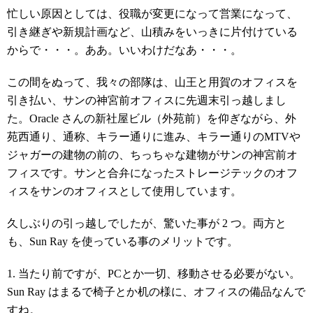
忙しい原因としては、役職が変更になって営業になって、
引き継ぎや新規計画など、山積みをいっきに片付けている
からで・・・。ああ。いいわけだなあ・・・。
この間をぬって、我々の部隊は、山王と用賀のオフィスを
引き払い、サンの神宮前オフィスに先週末引っ越しまし
た。Oracle さんの新社屋ビル（外苑前）を仰ぎながら、外
苑西通り、通称、キラー通りに進み、キラー通りのMTVや
ジャガーの建物の前の、ちっちゃな建物がサンの神宮前オ
フィスです。サンと合弁になったストレージテックのオフ
ィスをサンのオフィスとして使用しています。
久しぶりの引っ越しでしたが、驚いた事が 2 つ。両方と
も、Sun Ray を使っている事のメリットです。
1. 当たり前ですが、PCとか一切、移動させる必要がない。
Sun Ray はまるで椅子とか机の様に、オフィスの備品なんで
すね。