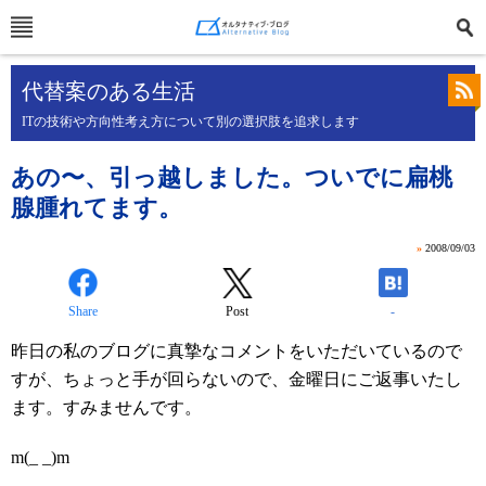
代替案のある生活
ITの技術や方向性考え方について別の選択肢を追求します
あの〜、引っ越しました。ついでに扁桃
腺腫れてます。
»
2008/09/03
Share
Post
-
昨日の私のブログに真摯なコメントをいただいているので
すが、ちょっと手が回らないので、金曜日にご返事いたし
ます。すみませんです。
m(_ _)m