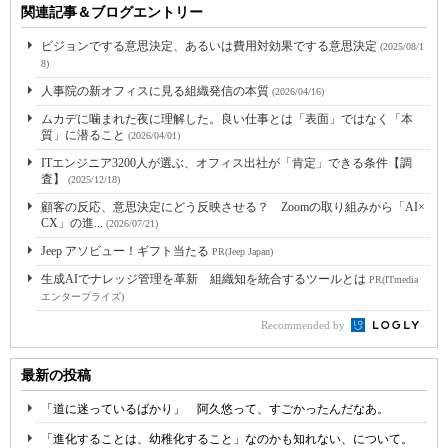
関連記事＆ブログエントリー
ビジョンでする意思決定、あるいは費用対効果でする意思決定
(2025/08/1
8)
人事院の新オフィスに見る組織発信の本質
(2026/04/16)
ムカデに噛まれた夜に理解した。良い仕事とは「表面」ではなく「本
質」に潜ること
(2026/04/01)
ITエンジニア3200人が選ぶ、オフィス出社が「肯定」できる条件【調
査】
(2025/12/18)
顧客の反応、意思決定にどう反映させる？ Zoomの取り組みから「AI×
CX」の進...
(2026/07/21)
Jeep アソビュー！ギフト当たる
PR(Jeep Japan)
生成AIでナレッジ管理を革新 組織知を統合するツールとは
PR(ITmedia
エンタープライズ)
Recommended by
最新の投稿
「道に迷っているばかり」 阿久悠って、すごかったんだなあ。
「進化することは、幼稚化すること」なのかも知れない、について。