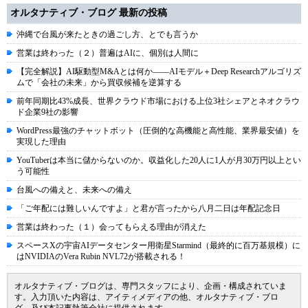
オルタナティブ・ブログ 最新の投稿
沖縄で台風が来たときの過ごし方、とでも言うか
営業は終わった（２）普遍はAIに、個別は人間に
【完全解説】AI駆動型M&Aとは何か――AIモデル＋Deep Researchアルゴリズ
ムで「会社の未来」から買収候補を逆算する
前年同期比43%成長、世界クラウド市場における上位3社シェアとネオクラウ
ド企業9社の影響
WordPress最強のチャットボット（圧倒的な高機能と高性能、業界最安値）を
実現した理由
YouTuberは本当に儲からないのか。収益化した20人に1人が月30万円以上とい
う可能性
台風への備えと、未来への備え
「ご年配には難しいんですよ」と君が言ったから八月二日は年配記念日
営業は終わった（１）会ってもらえる理由が消えた
スペースXの宇宙AIデータセンター用衛星Starmind（最終的に百万基規模）に
はNVIDIAのVera Rubin NVL72が搭載される！
オルタナティブ・ブログは、専門スタッフにより、企画・構成されていま
す。入力頂いた内容は、アイティメディアの他、オルタナティブ・ブロ