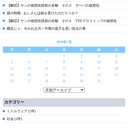
【解説】サンの仮想化技術の全貌 その２ サーバの仮想化
躾の時期 - おじさんは躾を受けたのだろうか？
【解説】サンの仮想化技術の全貌 その１ VDI デスクトップの仮想化
横浜じゃ、今がお正月！中華の底力を思い知るの巻
2026年7月
日
月
火
水
木
金
土
1
2
3
4
5
6
7
8
9
10
11
12
13
14
15
16
17
18
19
20
21
22
23
24
25
26
27
28
29
30
31
カテゴリー
ミドルウェア (1件)
社会 (2件)