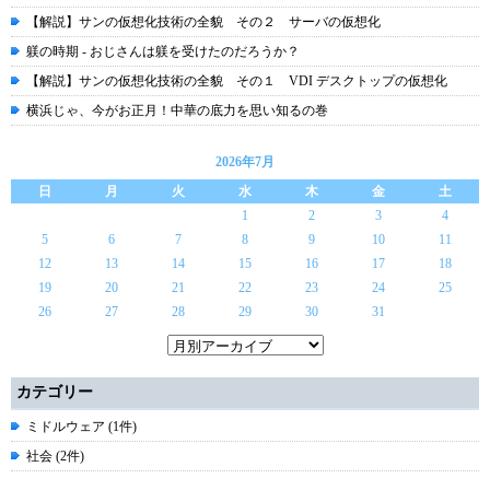
【解説】サンの仮想化技術の全貌 その２ サーバの仮想化
躾の時期 - おじさんは躾を受けたのだろうか？
【解説】サンの仮想化技術の全貌 その１ VDI デスクトップの仮想化
横浜じゃ、今がお正月！中華の底力を思い知るの巻
2026年7月
日
月
火
水
木
金
土
1
2
3
4
5
6
7
8
9
10
11
12
13
14
15
16
17
18
19
20
21
22
23
24
25
26
27
28
29
30
31
カテゴリー
ミドルウェア (1件)
社会 (2件)