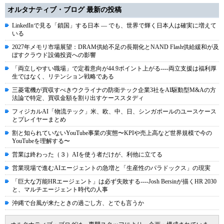
オルタナティブ・ブログ 最新の投稿
LinkedInで見る「鎖国」する日本 ― でも、世界で輝く日本人は確実に増えて
いる
2027年メモリ市場展望：DRAM供給不足の長期化とNAND Flash供給緩和が及
ぼすクラウド設備投資への影響
「両立しやすい職場」で定着意向が44.9ポイント上がる----両立支援は福利厚
生ではなく、リテンション戦略である
三菱電機が買収すべきウクライナの防衛テック企業3社をAI駆動型M&Aの方
法論で特定、買収金額を割り出すケーススタディ
フィジカルAI「物流テック」米、欧、中、日、シンガポールのユースケース
とプレイヤーまとめ
割と知られていないYouTube事業の実態〜KPIや売上高など世界規模で今の
YouTubeを理解する〜
営業は終わった（３）AIを使う者だけが、利他に立てる
営業現場で進むAIエージェントの急増と「生産性のパラドックス」の現実
「巨大な万能HRエージェント」は必ず失敗する----Josh Bersinが描くHR 2030
と、マルチエージェント時代の人事
沖縄で台風が来たときの過ごし方、とでも言うか