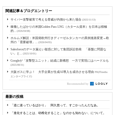
関連記事＆ブログエントリー
サイバー攻撃被害で考える脅威が内側から来た場合
(2025/11/13)
稼働したばかりの米国Golden Pass LNG（カタール資本）を日本は積極
的...
(2026/04/08)
ホルムズ解説：米国発欧州行きディーゼルタンカーの異例進路変更→欧
州の「需要破壊」...
(2026/04/05)
Salesforceのデータ漏えい疑惑に対して集団訴訟勃発 「基盤に問題な
い」と...
(2025/10/01)
Googleが「攻撃型ユニット」結成に新構想 一方で実現にはハードルも
(2025/08/31)
大阪ガスに学ぶ！ 大手企業が生成AI導入を成功させる理由
PR(ITmedia
エンタープライズ)
Recommended by
最新の投稿
「道に迷っているばかり」 阿久悠って、すごかったんだなあ。
「進化することは、幼稚化すること」なのかも知れない、について。