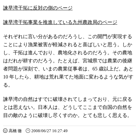
諫早湾干拓に反対の側のページ
諫早湾干拓事業を推進している九州農政局のページ
それぞれに言い分があるのだろうし、この開門が実現する
ことにより漁業被害が軽減されると喜ばしいと思う。しか
し、干拓は進んでおり、農地化されるのだろう。その農地
はだれが耕すのだろう。たとえば、宮城県では農業の後継
者問題が深刻で、いまの農業従事者は、65 歳以上だ。あと
10 年したら、耕地は荒れ果てた地面に変わるような気がす
る。
諫早湾の自然はすでに破壊されてしまっており、元に戻る
とは思えない。日本人は、どうしてここまで自国の自然を
目の敵のように破壊し尽くすのか。とても悲しく思える。
高橋 徹
2008/06/27 16:27:49