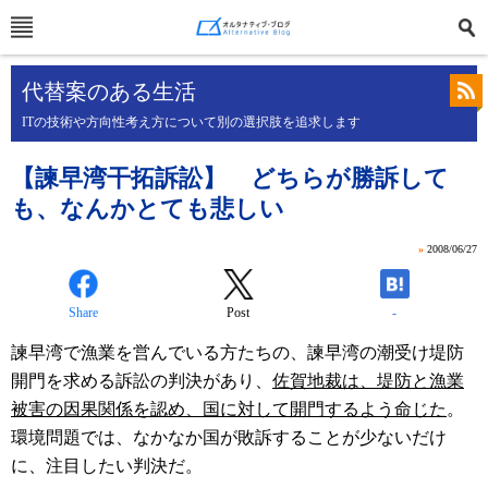
代替案のある生活
ITの技術や方向性考え方について別の選択肢を追求します
【諫早湾干拓訴訟】 どちらが勝訴して
も、なんかとても悲しい
»
2008/06/27
Share
Post
-
諫早湾で漁業を営んでいる方たちの、諫早湾の潮受け堤防
開門を求める訴訟の判決があり、
佐賀地裁は、堤防と漁業
被害の因果関係を認め、国に対して開門するよう命じた
。
環境問題では、なかなか国が敗訴することが少ないだけ
に、注目したい判決だ。