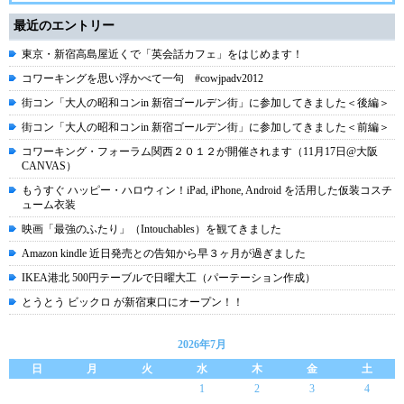
最近のエントリー
東京・新宿高島屋近くで「英会話カフェ」をはじめます！
コワーキングを思い浮かべて一句 #cowjpadv2012
街コン「大人の昭和コンin 新宿ゴールデン街」に参加してきました＜後編＞
街コン「大人の昭和コンin 新宿ゴールデン街」に参加してきました＜前編＞
コワーキング・フォーラム関西２０１２が開催されます（11月17日@大阪
CANVAS）
もうすぐ ハッピー・ハロウィン！iPad, iPhone, Android を活用した仮装コスチ
ューム衣装
映画「最強のふたり」（Intouchables）を観てきました
Amazon kindle 近日発売との告知から早３ヶ月が過ぎました
IKEA港北 500円テーブルで日曜大工（パーテーション作成）
とうとう ビックロ が新宿東口にオープン！！
2026年7月
日
月
火
水
木
金
土
1
2
3
4