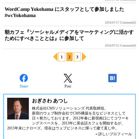
WordCamp Yokohama にスタッフとして参加しました
#wcYokohama
2010/07/17
Comment(0)
朝カフェ『ソーシャルメディアをマーケティングに活かす
ためにすべきこととは』に参加して
2010/07/15
Comment(0)
1
2
3
Share
Post
-
おぎさわ あつし
株式会社CMSソリューションズ
代表取締役。
新宿のウェブ制作会社でCMS構築を主なビジネスとして
日々努力しております。2012年春に新宿南口にてコワーキ
ングスペースを、2013年に英会話カフェを開始するが、
2015年末にクローズ。現在はウェブビジネスに帰って建て直し中。
» 詳しいプロフィール