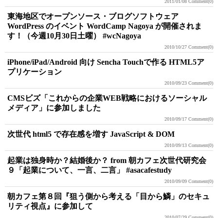
2011/01/08
Comment(0)
東海地区でオープンソース・ブログソフトウェア
WordPress のイベント WordCamp Nagoya が開催されま
す！（今週10月30日土曜） #wcNagoya
2010/10/27
Comment(0)
iPhone/iPad/Android 向け Sencha Touchで作る HTML5ア
プリケーション
2010/09/23
Comment(0)
CMSビズ「これからの企業WEB戦略におけるソーシャル
メディア」に参加しました
2010/09/17
Comment(0)
次世代 html5 で存在感を増す JavaScript & DOM
2010/09/13
Comment(0)
起業は独身時か？結婚後か？ from 朝カフェ次世代研究会
９「起業について、一言、二言」 #asacafestudy
2010/09/09
Comment(0)
朝カフェ第８回『狙う側から考える「目から鱗」のセキュ
リティ視点』に参加して
2010/07/29
Comment(0)