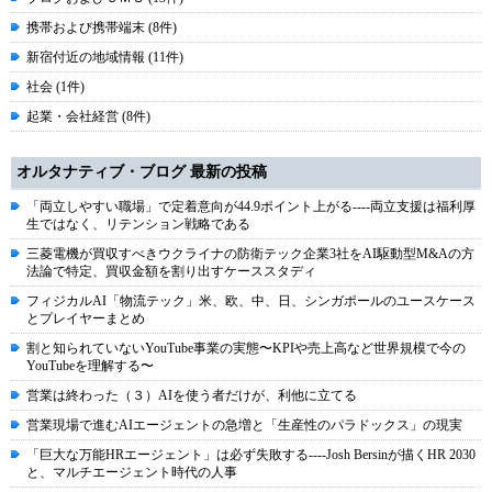
携帯および携帯端末 (8件)
新宿付近の地域情報 (11件)
社会 (1件)
起業・会社経営 (8件)
オルタナティブ・ブログ 最新の投稿
「両立しやすい職場」で定着意向が44.9ポイント上がる----両立支援は福利厚
生ではなく、リテンション戦略である
三菱電機が買収すべきウクライナの防衛テック企業3社をAI駆動型M&Aの方
法論で特定、買収金額を割り出すケーススタディ
フィジカルAI「物流テック」米、欧、中、日、シンガポールのユースケース
とプレイヤーまとめ
割と知られていないYouTube事業の実態〜KPIや売上高など世界規模で今の
YouTubeを理解する〜
営業は終わった（３）AIを使う者だけが、利他に立てる
営業現場で進むAIエージェントの急増と「生産性のパラドックス」の現実
「巨大な万能HRエージェント」は必ず失敗する----Josh Bersinが描くHR 2030
と、マルチエージェント時代の人事